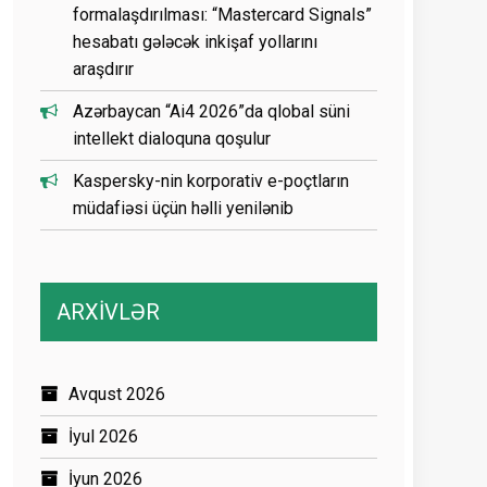
formalaşdırılması: “Mastercard Signals”
hesabatı gələcək inkişaf yollarını
araşdırır
Azərbaycan “Ai4 2026”da qlobal süni
intellekt dialoquna qoşulur
Kaspersky-nin korporativ e-poçtların
müdafiəsi üçün həlli yenilənib
ARXİVLƏR
Avqust 2026
İyul 2026
İyun 2026