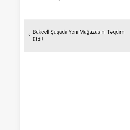
Yazı
naviqasiyası
Bakcell Şuşada Yeni Mağazasını Təqdim
Etdi!