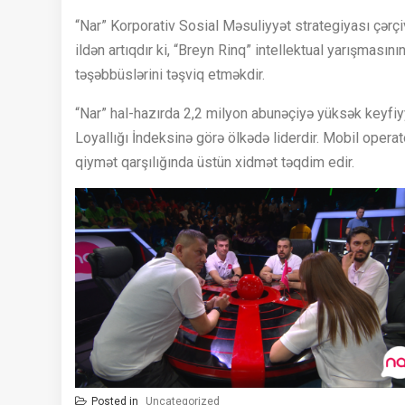
“Nar” Korporativ Sosial Məsuliyyət strategiyası çərçi
ildən artıqdır ki, “Breyn Rinq” intellektual yarışmasın
təşəbbüslərini təşviq etməkdir.
“Nar” hal-hazırda 2,2 milyon abunəçiyə yüksək keyfiyy
Loyallığı İndeksinə görə ölkədə liderdir. Mobil opera
qiymət qarşılığında üstün xidmət təqdim edir.
Posted in
Uncategorized