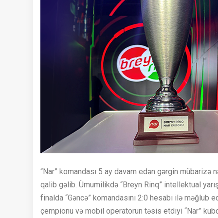
“Nar” komandası 5 ay davam edən gərgin mübarizə n
qalib gəlib. Ümumilikdə “Breyn Rinq” intellektual ya
finalda “Gəncə” komandasını 2:0 hesabı ilə məğlub e
çempionu və mobil operatorun təsis etdiyi “Nar” kubo