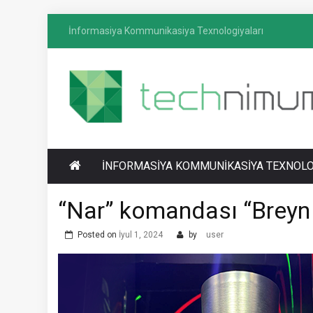
Skip
İnformasiya Kommunikasiya Texnologiyaları
to
content
T
İnformasiya-kommunikasiya texnologiyaları
ECHNIMUM
üzrə media platforması
İNFORMASIYA KOMMUNIKASIYA TEXNOLO
“Nar” komandası “Breyn R
Posted on
İyul 1, 2024
by
user