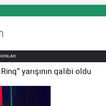
GIYALARI
inq” yarışının qalibi oldu