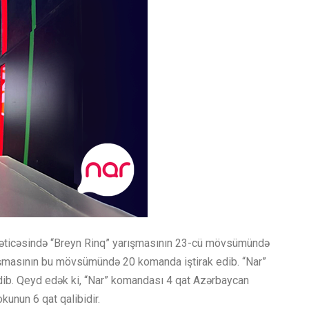
əticəsində “Breyn Rinq” yarışmasının 23-cü mövsümündə
rışmasının bu mövsümündə 20 komanda iştirak edib. “Nar”
dib. Qeyd edək ki, “Nar” komandası 4 qat Azərbaycan
kunun 6 qat qalibidir.