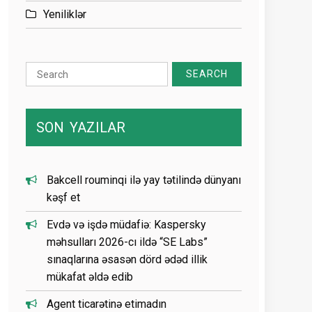
Yeniliklər
Search
for:
SON
YAZILAR
Bakcell rouminqi ilə yay tətilində dünyanı
kəşf et
Evdə və işdə müdafiə: Kaspersky
məhsulları 2026-cı ildə “SE Labs”
sınaqlarına əsasən dörd ədəd illik
mükafat əldə edib
Agent ticarətinə etimadın