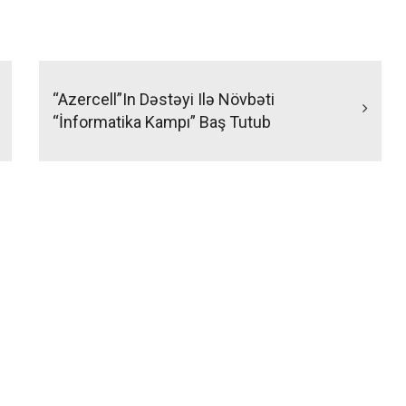
“Azercell”in Dəstəyi Ilə Növbəti
“İnformatika Kampı” Baş Tutub