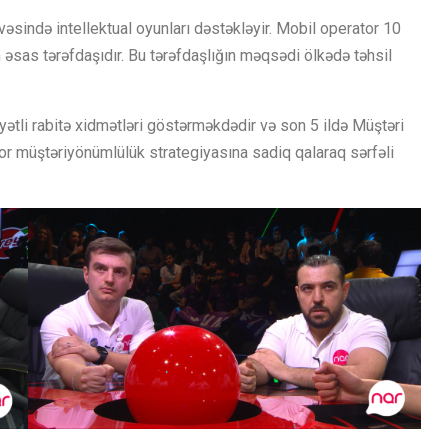
vəsində intellektual oyunları dəstəkləyir. Mobil operator 10
ın əsas tərəfdaşıdır. Bu tərəfdaşlığın məqsədi ölkədə təhsil
ətli rabitə xidmətləri göstərməkdədir və son 5 ildə Müştəri
tor müştəriyönümlülük strategiyasına sadiq qalaraq sərfəli