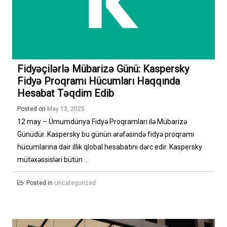
Fidyəçilərlə Mübarizə Günü: Kaspersky
Fidyə Proqramı Hücumları Haqqında
Hesabat Təqdim Edib
Posted on
May 13, 2025
12 may – Ümumdünya Fidyə Proqramları ilə Mübarizə
Günüdür. Kaspersky bu günün ərəfəsində fidyə proqramı
hücumlarına dair illik qlobal hesabatını dərc edir. Kaspersky
mütəxəssisləri bütün ...
Posted in
Uncategorized