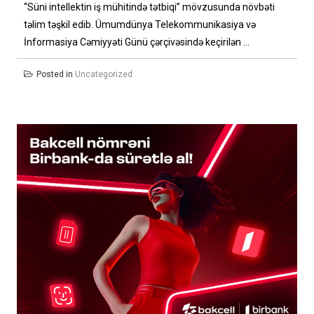
“Süni intellektin iş mühitində tətbiqi” mövzusunda növbəti
təlim təşkil edib. Ümumdünya Telekommunikasiya və
İnformasiya Cəmiyyəti Günü çərçivəsində keçirilən ...
Posted in
Uncategorized