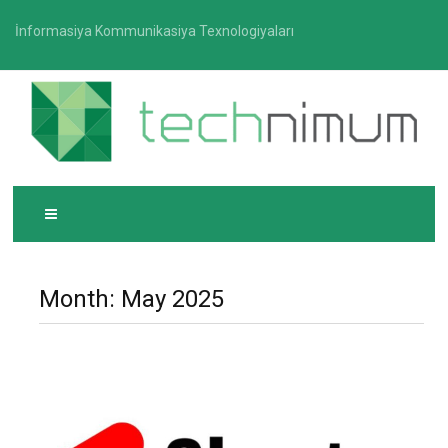
Skip
İnformasiya Kommunikasiya Texnologiyaları
to
content
T
İnformasiya-kommunikasiya texnologiyaları üzrə
ECHNIMUM
media platforması
Month:
May 2025