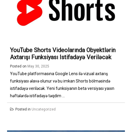
YouTube Shorts Videolarında Obyektlərin
Axtarışı Funksiyası Istifadəyə Veriləcək
Posted on
May 30, 2025
YouTube platformasına Google Lens ilə vizual axtarış
funksiyası əlavə olunur və bu imkan Shorts bölməsində
istifadəyə veriləcək. Yeni funksiyanın beta versiyası yaxın
həftələrdə istifadəyə təqdim ...
Posted in
Uncategorized