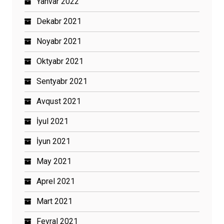
Yanvar 2022
Dekabr 2021
Noyabr 2021
Oktyabr 2021
Sentyabr 2021
Avqust 2021
İyul 2021
İyun 2021
May 2021
Aprel 2021
Mart 2021
Fevral 2021