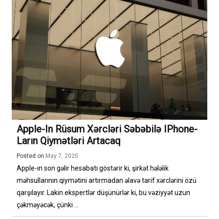
Apple-In Rüsum Xərcləri Səbəbilə IPhone-
Ların Qiymətləri Artacaq
Posted on
May 7, 2025
Apple-ın son gəlir hesabatı göstərir ki, şirkət hələlik
məhsullarının qiymətini artırmadan əlavə tarif xərclərini özü
qarşılayır. Lakin ekspertlər düşünürlər ki, bu vəziyyət uzun
çəkməyəcək, çünki ...