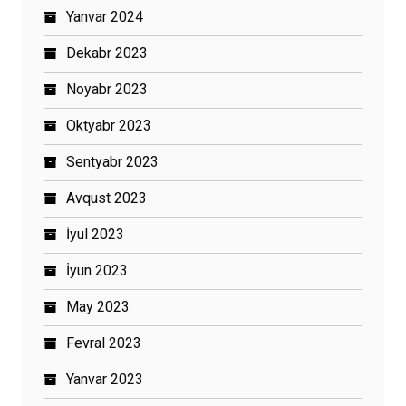
Yanvar 2024
Dekabr 2023
Noyabr 2023
Oktyabr 2023
Sentyabr 2023
Avqust 2023
İyul 2023
İyun 2023
May 2023
Fevral 2023
Yanvar 2023