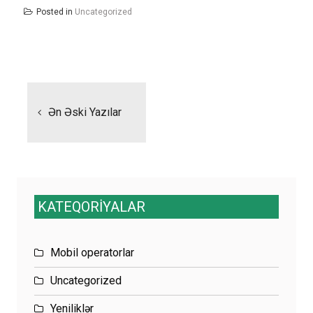
Posted in
Uncategorized
Yazı
naviqasiyası
Ən Əski Yazılar
KATEQORİYALAR
Mobil operatorlar
Uncategorized
Yeniliklər