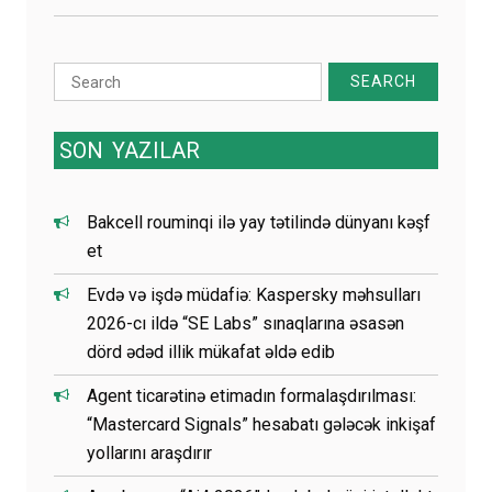
Search
for:
SON
YAZILAR
Bakcell rouminqi ilə yay tətilində dünyanı kəşf
et
Evdə və işdə müdafiə: Kaspersky məhsulları
2026-cı ildə “SE Labs” sınaqlarına əsasən
dörd ədəd illik mükafat əldə edib
Agent ticarətinə etimadın formalaşdırılması:
“Mastercard Signals” hesabatı gələcək inkişaf
yollarını araşdırır