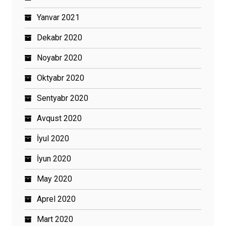
Yanvar 2021
Dekabr 2020
Noyabr 2020
Oktyabr 2020
Sentyabr 2020
Avqust 2020
İyul 2020
İyun 2020
May 2020
Aprel 2020
Mart 2020