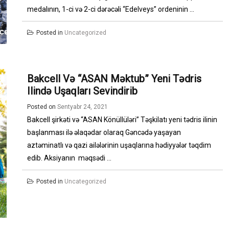
medalının, 1-ci və 2-ci dərəcəli “Edelveys” ordeninin ...
Posted in
Uncategorized
Bakcell Və “ASAN Məktub” Yeni Tədris
Ilində Uşaqları Sevindirib
Posted on
Sentyabr 24, 2021
Bakcell şirkəti və “ASAN Könüllüləri” Təşkilatı yeni tədris ilinin
başlanması ilə əlaqədar olaraq Gəncədə yaşayan
aztəminatlı və qazi ailələrinin uşaqlarına hədiyyələr təqdim
edib. Aksiyanın məqsədi ...
Posted in
Uncategorized