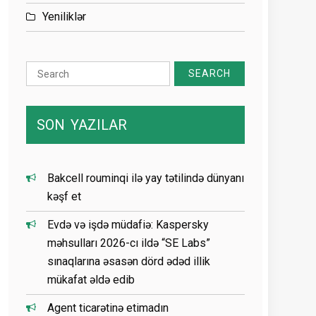
Yeniliklər
Search
for:
SON
YAZILAR
Bakcell rouminqi ilə yay tətilində dünyanı
kəşf et
Evdə və işdə müdafiə: Kaspersky
məhsulları 2026-cı ildə “SE Labs”
sınaqlarına əsasən dörd ədəd illik
mükafat əldə edib
Agent ticarətinə etimadın