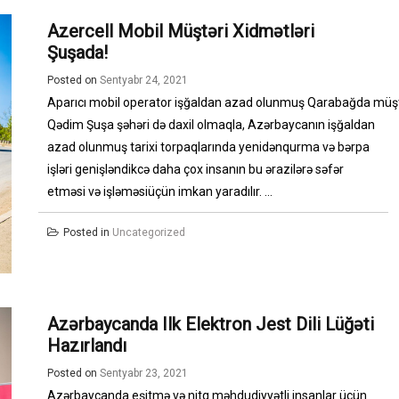
Azercell Mobil Müştəri Xidmətləri
Şuşada!
Posted on
Sentyabr 24, 2021
Aparıcı mobil operator işğaldan azad olunmuş Qarabağda müştəri
Qədim Şuşa şəhəri də daxil olmaqla, Azərbaycanın işğaldan
azad olunmuş tarixi torpaqlarında yenidənqurma və bərpa
işləri genişləndikcə daha çox insanın bu ərazilərə səfər
etməsi və işləməsiüçün imkan yaradılır. ...
Posted in
Uncategorized
Azərbaycanda Ilk Elektron Jest Dili Lüğəti
Hazırlandı
Posted on
Sentyabr 23, 2021
Azərbaycanda eşitmə və nitq məhdudiyyətli insanlar üçün