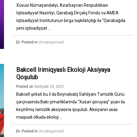
Xüsusi Nümayəndəliyi, Azərbaycan Respublikası
İqtisadiyyat Nazirliyi, Qarabağ Dirçəliş Fondu və AMEA
İqtisadiyyat İnstitutunun birgə təşkilatçılığı ilə “Qarabağda
yeni iqtisadiyyat ...
Posted in
Uncategorized
Bakcell Irimiqyaslı Ekoloji Aksiyaya
Qoşulub
Posted on
Sentyabr 20, 2021
Bakcell şirkəti bu il də Beynəlxalq Sahilyanı Təmizlik Günü
çərçivəsində Bakı çimərliklərində “Xəzəri qoruyaq” şüarı ilə
keçirilmiş təmizlik aksiyasına qoşulub. Aksiyanın əsas
məqsədi ölkədə ekoloji ...
Posted in
Uncategorized