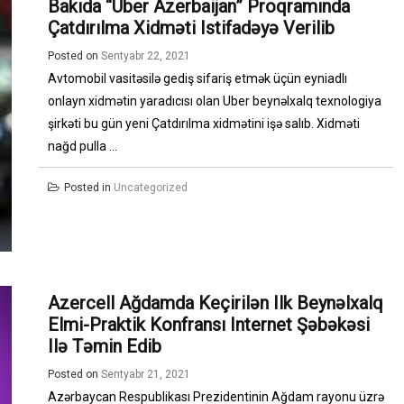
Bakıda “Uber Azerbaijan” Proqramında
Çatdırılma Xidməti Istifadəyə Verilib
Posted on
Sentyabr 22, 2021
Avtomobil vasitəsilə gediş sifariş etmək üçün eyniadlı
onlayn xidmətin yaradıcısı olan Uber beynəlxalq texnologiya
şirkəti bu gün yeni Çatdırılma xidmətini işə salıb. Xidməti
nağd pulla ...
Posted in
Uncategorized
Azercell Ağdamda Keçirilən Ilk Beynəlxalq
Elmi-Praktik Konfransı Internet Şəbəkəsi
Ilə Təmin Edib
Posted on
Sentyabr 21, 2021
Azərbaycan Respublikası Prezidentinin Ağdam rayonu üzrə