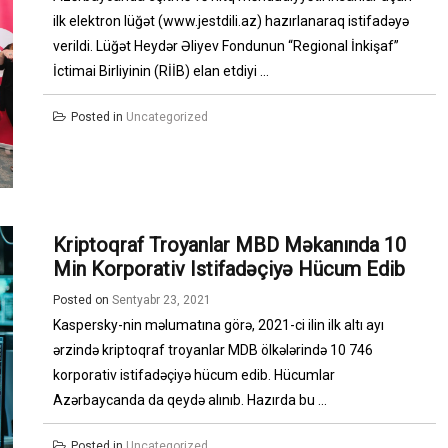
ilk elektron lüğət (www.jestdili.az) hazırlanaraq istifadəyə
verildi. Lüğət Heydər Əliyev Fondunun “Regional İnkişaf”
İctimai Birliyinin (RİİB) elan etdiyi ...
Posted in
Uncategorized
Kriptoqraf Troyanlar MBD Məkanında 10
Min Korporativ Istifadəçiyə Hücum Edib
Posted on
Sentyabr 23, 2021
Kaspersky-nin məlumatına görə, 2021-ci ilin ilk altı ayı
ərzində kriptoqraf troyanlar MDB ölkələrində 10 746
korporativ istifadəçiyə hücum edib. Hücumlar
Azərbaycanda da qeydə alınıb. Hazırda bu ...
Posted in
Uncategorized