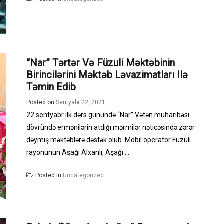
“Nar” Tərtər Və Füzuli Məktəbinin
Birincilərini Məktəb Ləvazimatları Ilə
Təmin Edib
Posted on
Sentyabr 22, 2021
22 sentyabr ilk dərs günündə “Nar” Vətən müharibəsi
dövründə ermənilərin atdığı mərmilər nəticəsində zərər
dəymiş məktəblərə dəstək olub. Mobil operator Füzuli
rayonunun Aşağı Alxanlı, Aşağı ...
Posted in
Uncategorized