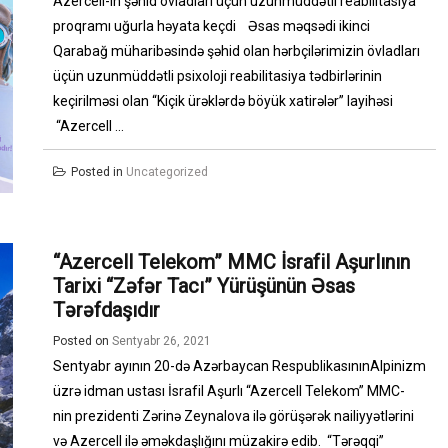
Azercell-in şəhid övladları üçün uzunmüddətli reabilitasiya
proqramı uğurla həyata keçdi Əsas məqsədi ikinci
Qarabağ müharibəsində şəhid olan hərbçilərimizin övladları
üçün uzunmüddətli psixoloji reabilitasiya tədbirlərinin
keçirilməsi olan “Kiçik ürəklərdə böyük xatirələr” layihəsi
“Azercell ...
Posted in
Uncategorized
“Azercell Telekom” MMC İsrafil Aşurlının
Tarixi “Zəfər Tacı” Yürüşünün Əsas
Tərəfdaşıdır
Posted on
Sentyabr 26, 2021
Sentyabr ayının 20-də Azərbaycan RespublikasınınAlpinizm
üzrə idman ustası İsrafil Aşurlı “Azercell Telekom” MMC-
nin prezidenti Zərinə Zeynalova ilə görüşərək nailiyyətlərini
və Azercell ilə əməkdaşlığını müzakirə edib. “Tərəqqi”