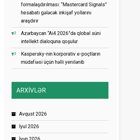
formalaşdırılması: “Mastercard Signals”
hesabatı gələcək inkişaf yollarını
araşdırır
Azərbaycan “Ai4 2026”da qlobal süni
intellekt dialoquna qoşulur
Kaspersky-nin korporativ e-poçtların
müdafiəsi üçün həlli yenilənib
ARXİVLƏR
Avqust 2026
İyul 2026
İyun 2026