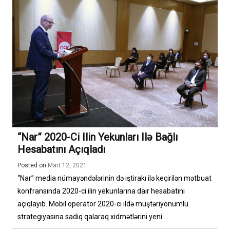
“Nar” 2020-Ci Ilin Yekunları Ilə Bağlı
Hesabatını Açıqladı
Posted on
Mart 12, 2021
“Nar” media nümayəndələrinin də iştirakı ilə keçirilən mətbuat
konfransında 2020-ci ilin yekunlarına dair hesabatını
açıqlayıb. Mobil operator 2020-ci ildə müştəriyönümlü
strategiyasına sadiq qalaraq xidmətlərini yeni ...