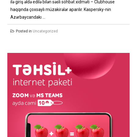
ilə giriş əldə edilə bilən səsli söhbət xidməti – Clubhouse
haqqında çoxsaylı müzakirələr aparılır. Kaspersky-nin
Azərbaycandakı ...
Posted in
Uncategorized