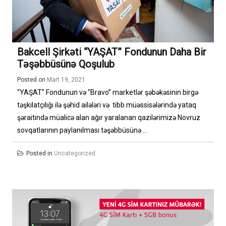
Bakcell Şirkəti “YAŞAT” Fondunun Daha Bir
Təşəbbüsünə Qoşulub
Posted on
Mart 19, 2021
“YAŞAT” Fondunun və “Bravo” marketlər şəbəkəsinin birgə
təşkilatçılığı ilə şəhid ailələri və tibb müəssisələrində yataq
şəraitində müalicə alan ağır yaralanan qazilərimizə Novruz
sovqatlarının paylanılması təşəbbüsünə ...
Posted in
Uncategorized