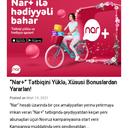
“Nar+” Tətbiqini Yüklə, Xüsusi Bonuslardan
Yararlan!
Posted on
Mart 19, 2021
“Nar” hesab üzərində bir çox əməliyyatları yerinə yetirməyə
imkan verən “Nar+” tətbiqində qeydiyyatdan keçən yeni
abunəçiləri üçün Novruz kampaniyasına start verir.
Kampaniya müddətində yeni qeydiyyatdan ...