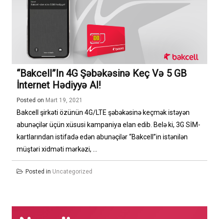
“Bakcell”in 4G Şəbəkəsinə Keç Və 5 GB
İnternet Hədiyyə Al!
Posted on
Mart 19, 2021
Bakcell şirkəti özünün 4G/LTE şəbəkəsinə keçmək istəyən
abunəçilər üçün xüsusi kampaniya elan edib. Belə ki, 3G SİM-
kartlarından istifadə edən abunəçilər “Bakcell”in istənilən
müştəri xidməti mərkəzi, ...
Posted in
Uncategorized