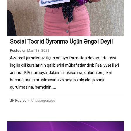
Sosial Təcrid Öyrənmə Üçün Əngəl Deyil
Posted on
Mart 18, 2021
Azercell jurnalistlər üçün onlayn formatda davam etdirdiyi
ingilis dili kurslarının qaliblərini mükafatlandırıb Fəaliyyət illəri
ərzində KİV nümayəndələrinin inkişafına, onların peşəkar
bacarıqlarının artırılmasına və beynəlxalq əlaqələrinin
qurulmasına, həmçinin, ...
Posted in
Uncategorized