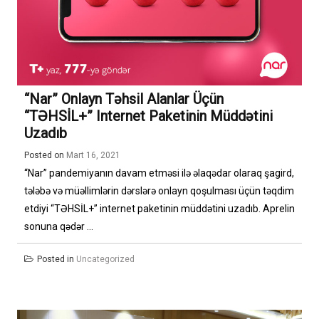
“Nar” Onlayn Təhsil Alanlar Üçün
“TƏHSİL+” Internet Paketinin Müddətini
Uzadıb
Posted on
Mart 16, 2021
“Nar” pandemiyanın davam etməsi ilə əlaqədar olaraq şagird,
tələbə və müəllimlərin dərslərə onlayn qoşulması üçün təqdim
etdiyi “TƏHSİL+” internet paketinin müddətini uzadıb. Aprelin
sonuna qədər ...
Posted in
Uncategorized