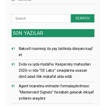
Search
for:
SON
YAZILAR
Bakcell rouminqi ilə yay tətilində dünyanı kəşf
et
Evdə və işdə müdafiə: Kaspersky məhsulları
2026-cı ildə “SE Labs” sınaqlarına əsasən
dörd ədəd illik mükafat əldə edib
Agent ticarətinə etimadın formalaşdırılması:
“Mastercard Signals” hesabatı gələcək inkişaf
yollarını araşdırır