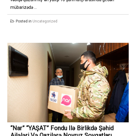
mübarizədə ...
Posted in
Uncategorized
“Nar” “YAŞAT” Fondu Ilə Birlikdə Şəhid
Ailələri Və Qazilərə Novruz Sovqatları