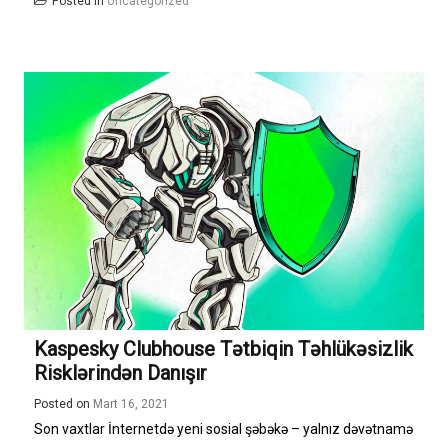
Posted in
Uncategorized
Kaspesky Clubhouse Tətbiqin Təhlükəsizlik
Risklərindən Danışır
Posted on
Mart 16, 2021
Son vaxtlar İnternetdə yeni sosial şəbəkə – yalnız dəvətnamə