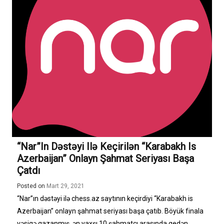
“Nar”ın Dəstəyi Ilə Keçirilən “Karabakh Is
Azerbaijan” Onlayn Şahmat Seriyası Başa
Çatdı
Posted on
Mart 29, 2021
“Nar”ın dəstəyi ilə chess.az saytının keçirdiyi “Karabakh is
Azerbaijan” onlayn şahmat seriyası başa çatıb. Böyük finala
vəsiqə qazanmış ən yaxşı 10 şahmatçı arasında gedən