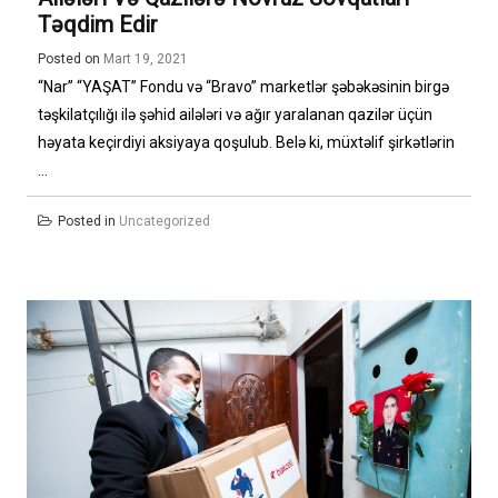
Təqdim Edir
Posted on
Mart 19, 2021
“Nar” “YAŞAT” Fondu və “Bravo” marketlər şəbəkəsinin birgə
təşkilatçılığı ilə şəhid ailələri və ağır yaralanan qazilər üçün
həyata keçirdiyi aksiyaya qoşulub. Belə ki, müxtəlif şirkətlərin
...
Posted in
Uncategorized