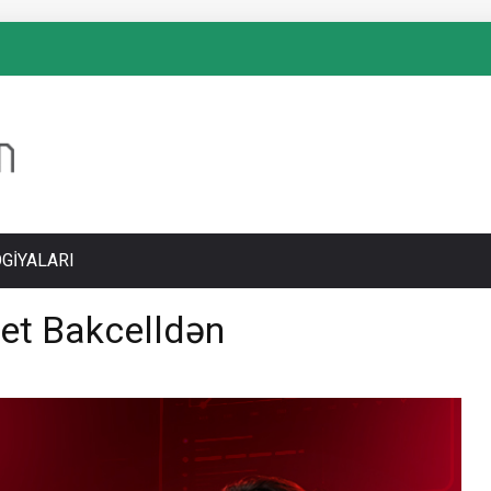
GIYALARI
rnet Bakcelldən