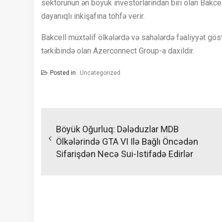
sektorunun ən böyük investorlarından biri olan Bakcell
dayanıqlı inkişafına töhfə verir.
Bakcell müxtəlif ölkələrdə və sahələrdə fəaliyyət g
tərkibində olan Azerconnect Group-a daxildir.
Posted in
Uncategorized
Yazı
naviqasiyası
Böyük Oğurluq: Dələduzlar MDB
Ölkələrində GTA VI Ilə Bağlı Öncədən
Sifarişdən Necə Sui-Istifadə Edirlər