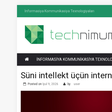
Skip
İnformasiya Kommunikasiya Texnologiyaları
to
content
T
İnformasiya-kommunikasiya texnologiyaları
ECHNIMUM
üzrə media platforması
İNFORMASIYA KOMMUNIKASIYA TEXNOLO
Süni intellekt üçün inte
Posted on
İyul 9, 2026
by
user