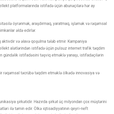
llekt platformalarında istifadə üçün abunəçilərə hər ay
 vasitəsilə öyrənmək, araşdırmaq, yaratmaq, işləmək və rəqəmsal
imkanlar əldə edirlər.
q aktivdir və əlavə qoşulma tələb etmir. Kampaniya
llekt alətlərindən istifadə üçün pulsuz internet trafik təqdim
n gündəlik istifadəsini təşviq etməklə yanaşı, istifadəçilərin
asir rəqəmsal təcrübə təqdim etməklə ölkədə innovasiya və
ikasiya şirkətidir. Hazırda şirkət üç milyondan çox müştərini
əri ilə təmin edir. Ölkə iqtisadiyyatının qeyri-neft