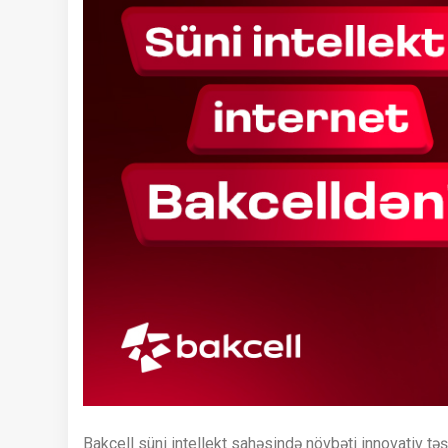
Bakcell süni intellekt sahəsində növbəti innovativ t