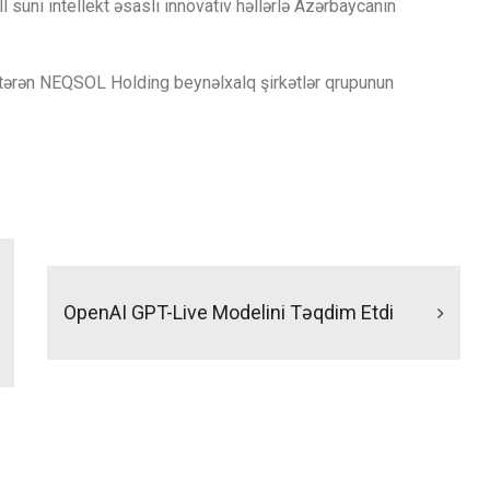
 süni intellekt əsaslı innovativ həllərlə Azərbaycanın
östərən NEQSOL Holding beynəlxalq şirkətlər qrupunun
OpenAI GPT-Live Modelini Təqdim Etdi