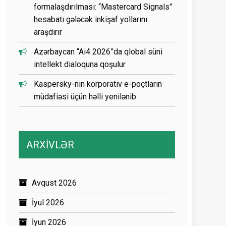
formalaşdırılması: “Mastercard Signals”
hesabatı gələcək inkişaf yollarını
araşdırır
Azərbaycan “Ai4 2026”da qlobal süni
intellekt dialoquna qoşulur
Kaspersky-nin korporativ e-poçtların
müdafiəsi üçün həlli yenilənib
ARXİVLƏR
Avqust 2026
İyul 2026
İyun 2026