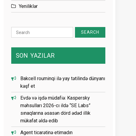
Yeniliklər
Search
for:
SON
YAZILAR
Bakcell rouminqi ilə yay tətilində dünyanı
kəşf et
Evdə və işdə müdafiə: Kaspersky
məhsulları 2026-cı ildə “SE Labs”
sınaqlarına əsasən dörd ədəd illik
mükafat əldə edib
Agent ticarətinə etimadın