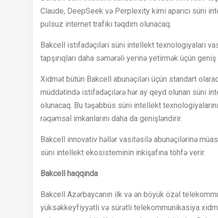
Claude, DeepSeek və Perplexity kimi aparıcı süni inte
pulsuz internet trafiki təqdim olunacaq.
Bakcell istifadəçiləri süni intellekt texnologiyaları
tapşırıqları daha səmərəli yerinə yetirmək üçün geniş 
Xidmət bütün Bakcell abunəçiləri üçün standart olara
müddətində istifadəçilərə hər ay qeyd olunan süni inte
olunacaq. Bu təşəbbüs süni intellekt texnologiyalarını
rəqəmsal imkanlarını daha da genişləndirir.
Bakcell innovativ həllər vasitəsilə abunəçilərinə mü
süni intellekt ekosisteminin inkişafına töhfə verir.
Bakcell haqqında
Bakcell Azərbaycanın ilk və ən böyük özəl telekommun
yüksəkkeyfiyyətli və sürətli telekommunikasiya xidmətl