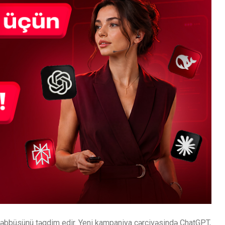
əşəbbüsünü təqdim edir. Yeni kampaniya çərçivəsində ChatGPT,