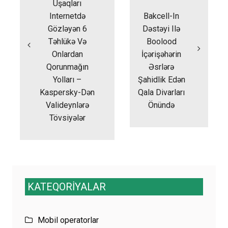
Uşaqları
Internetdə
Bakcell-In
Gözləyən 6
Dəstəyi Ilə
Təhlükə Və
Boolood
Onlardan
İçərişəhərin
Qorunmağın
Əsrlərə
Yolları –
Şahidlik Edən
Kaspersky-Dən
Qala Divarları
Valideynlərə
Önündə
Tövsiyələr
KATEQORİYALAR
Mobil operatorlar