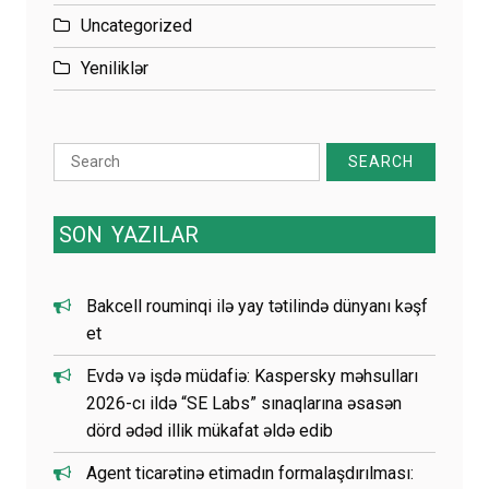
Uncategorized
Yeniliklər
Search
for:
SON
YAZILAR
Bakcell rouminqi ilə yay tətilində dünyanı kəşf
et
Evdə və işdə müdafiə: Kaspersky məhsulları
2026-cı ildə “SE Labs” sınaqlarına əsasən
dörd ədəd illik mükafat əldə edib
Agent ticarətinə etimadın formalaşdırılması: