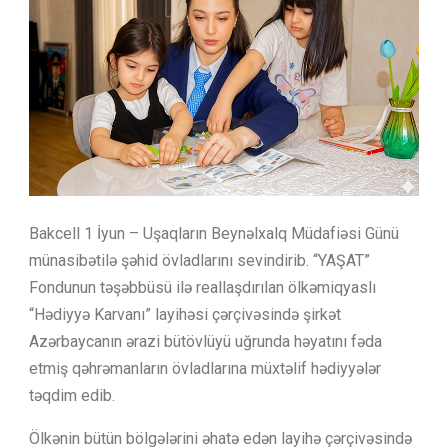
Bakcell 1 İyun – Uşaqların Beynəlxalq Müdafiəsi Günü
münasibətilə şəhid övladlarını sevindirib. “YAŞAT”
Fondunun təşəbbüsü ilə reallaşdırılan ölkəmiqyaslı
“Hədiyyə Karvanı” layihəsi çərçivəsində şirkət
Azərbaycanın ərazi bütövlüyü uğrunda həyatını fəda
etmiş qəhrəmanların övladlarına müxtəlif hədiyyələr
təqdim edib.
Ölkənin bütün bölgələrini əhatə edən layihə çərçivəsində