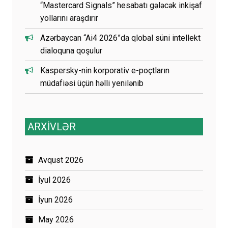
“Mastercard Signals” hesabatı gələcək inkişaf
yollarını araşdırır
Azərbaycan “Ai4 2026”da qlobal süni intellekt
dialoquna qoşulur
Kaspersky-nin korporativ e-poçtların
müdafiəsi üçün həlli yenilənib
ARXİVLƏR
Avqust 2026
İyul 2026
İyun 2026
May 2026