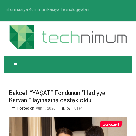
Skip
İnformasiya Kommunikasiya Texnologiyaları
to
content
T
İnformasiya-kommunikasiya texnologiyaları üzrə
ECHNIMUM
media platforması
Bakcell “YAŞAT” Fondunun “Hədiyyə
Karvanı” layihəsinə dəstək oldu
Posted on
İyun 1, 2026
by
user