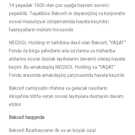
14 yaşadək 1600-dən çox uşağa bayram sevinci
yaşadılıb. Təşəbbüs Bakcell-in dayanıqlılıq və korporativ
sosial məsuliyyət istiqamətində həyata keçirdiyi
fəaliyyətlərin mühüm hissəsidir.
NEQSOL Holding-in tərkibinə daxil olan Bakcell, “YAŞAT”
Fondu ilə birgə şəhidlərin ailə üzvlərinə və müharibə
əlillərinə sosial dəstək layihələrini davamlı olaraq həyata
keçirir. Bu əməkdaşlıq NEQSOL Holding və “YAŞAT”
Fondu arasında əməkdaşlıq çərçivəsində həyata keçirilir.
Bakcell cəmiyyətin rifahına və gələcək nəsillərin
inkişafına töhfə verən sosial layihələrə dəstəyini davam
etdirir.
Bakcell haqqında
Bakcell Azərbaycanın ilk və ən böyük özəl