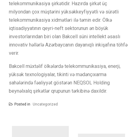
telekommunikasiya şirkətidir. Hazırda şirkət üç
milyondan çox müştərini yüksəkkeyfiyyətli və sürətli
telekommunikasiya xidmətləri ilə təmin edir. Ölkə
iqtisadiyyatının qeyri-neft sektorunun ən böyük
investorlarından biri olan Bakcell süni intellekt əsaslı
innovativ həllərlə Azərbaycanın dayanıqlı inkişafına töhfə
verir.
Bakcell müxtəlif ölkələrdə telekommunikasiya, enerji,
yüksək texnologiyalar, tikinti və mədənçıxarma
sahələrində fəaliyyət göstərən NEQSOL Holding
beynəlxalq şirkətlər qrupunun tərkibinə daxildir.
Posted in
Uncategorized
Yazı
naviqasiyası