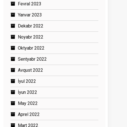
Fevral 2023
Yanvar 2023
Dekabr 2022
Noyabr 2022
Oktyabr 2022
Sentyabr 2022
Avqust 2022
İyul 2022
İyun 2022
May 2022
Aprel 2022
Mart 2022