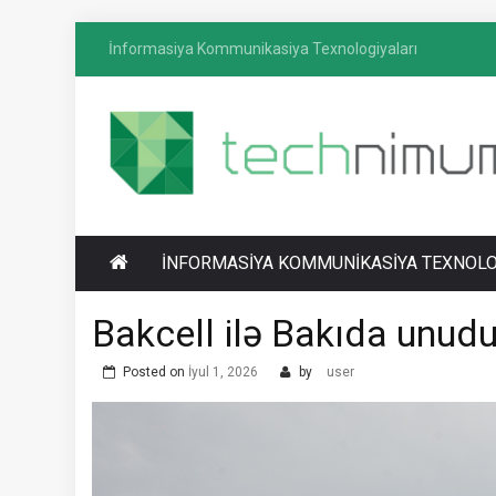
Skip
İnformasiya Kommunikasiya Texnologiyaları
to
content
T
İnformasiya-kommunikasiya texnologiyaları
ECHNIMUM
üzrə media platforması
İNFORMASIYA KOMMUNIKASIYA TEXNOLO
Bakcell ilə Bakıda unu
Posted on
İyul 1, 2026
by
user