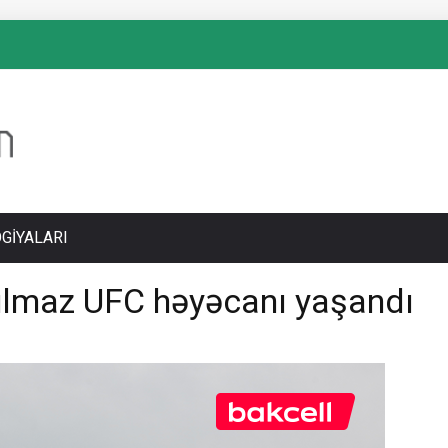
GIYALARI
dulmaz UFC həyəcanı yaşandı