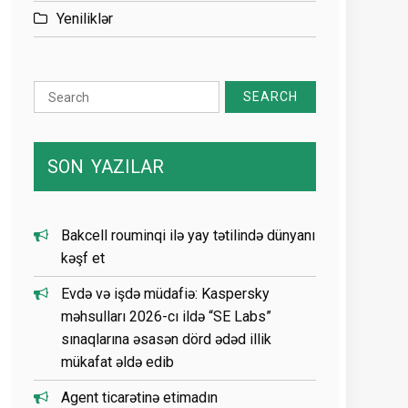
Yeniliklər
Search
for:
SON
YAZILAR
Bakcell rouminqi ilə yay tətilində dünyanı
kəşf et
Evdə və işdə müdafiə: Kaspersky
məhsulları 2026-cı ildə “SE Labs”
sınaqlarına əsasən dörd ədəd illik
mükafat əldə edib
Agent ticarətinə etimadın