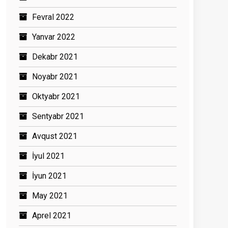
Fevral 2022
Yanvar 2022
Dekabr 2021
Noyabr 2021
Oktyabr 2021
Sentyabr 2021
Avqust 2021
İyul 2021
İyun 2021
May 2021
Aprel 2021