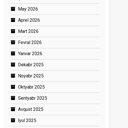
May 2026
Aprel 2026
Mart 2026
Fevral 2026
Yanvar 2026
Dekabr 2025
Noyabr 2025
Oktyabr 2025
Sentyabr 2025
Avqust 2025
İyul 2025