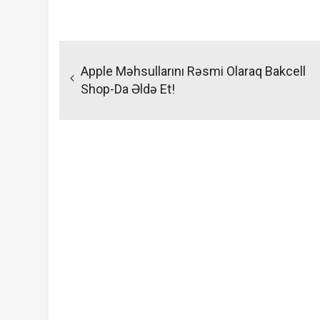
Yazı
naviqasiyası
Apple Məhsullarını Rəsmi Olaraq Bakcell
Shop-Da Əldə Et!