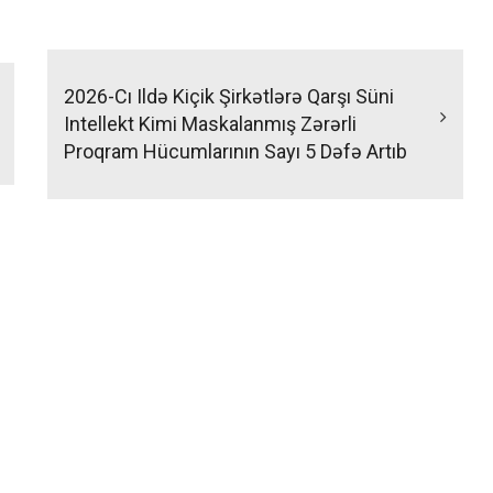
2026-Cı Ildə Kiçik Şirkətlərə Qarşı Süni
Intellekt Kimi Maskalanmış Zərərli
Proqram Hücumlarının Sayı 5 Dəfə Artıb