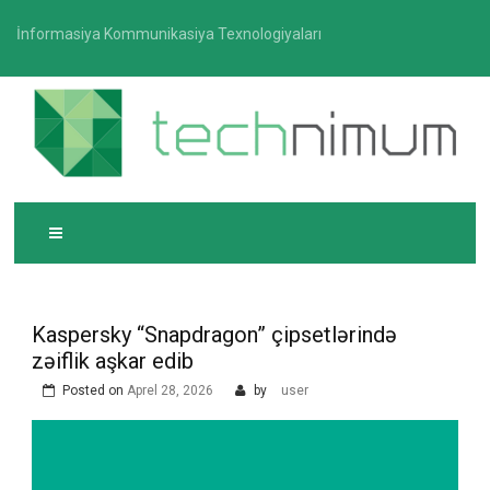
Skip
İnformasiya Kommunikasiya Texnologiyaları
to
content
T
İnformasiya-kommunikasiya texnologiyaları üzrə
ECHNIMUM
media platforması
Kaspersky “Snapdragon” çipsetlərində
zəiflik aşkar edib
Posted on
Aprel 28, 2026
by
user