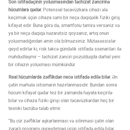
Son istifadəçinin yoluxmasından təchizat zəncirinə
hücumlara qədər.
Potensial təcavüzkara cihazı ələ
keçirmək üçün cihaza cəmi bir neçə dəqiqəlik fiziki giriş
kifayət edir. Buna görə də, smartfonu təmirə versəniz və
ya bir neçə dəqiqə nəzarətsiz qoysanız, artıq onun
yoluxmadığından əmin ola bilməzsiniz. Mütəxəssislər
qeyd edirlər ki, risk təkcə gündəlik istifadə ssenariləri ilə
məhdudlaşmır – təchizat zənciri pozulduqda dərhal yeni
bir cihazın yoluxması mümkündür.
Real hücumlarda zəiflikdən necə istifadə edilə bilər.
Ən
çətin mərhələ istismarın hazırlanmasıdır. Bundan sonra
hücum kifayət qədər tez bir zamanda həyata keçirilə
bilər və cihaza fiziki girişi olan təcavüzkardan heç bir
texniki təcrübə tələb etmir.
“Bu cür zəifliklər aşkarlanması və silinməsi çətin olan
zərərli proqramı quraşdırmaq üçün istifadə edilə bilər.