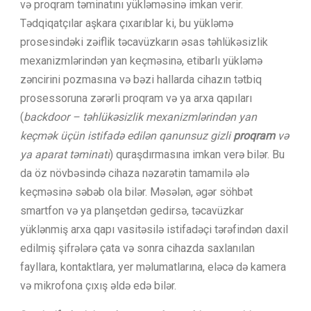
və proqram təminatını yükləməsinə imkan verir.
Tədqiqatçılar aşkara çıxarıblar ki, bu yükləmə
prosesindəki zəiflik təcavüzkarın əsas təhlükəsizlik
mexanizmlərindən yan keçməsinə, etibarlı yükləmə
zəncirini pozmasına və bəzi hallarda cihazın tətbiq
prosessoruna zərərli proqram və ya arxa qapıları
(
backdoor – təhlükəsizlik mexanizmlərindən yan
keçmək üçün istifadə edilən qanunsuz gizli
proqram
və
ya aparat təminatı
) quraşdırmasına imkan verə bilər. Bu
da öz növbəsində cihaza nəzarətin tamamilə ələ
keçməsinə səbəb ola bilər. Məsələn, əgər söhbət
smartfon və ya planşetdən gedirsə, təcavüzkar
yüklənmiş arxa qapı vasitəsilə istifadəçi tərəfindən daxil
edilmiş şifrələrə çata və sonra cihazda saxlanılan
fayllara, kontaktlara, yer məlumatlarına, eləcə də kamera
və mikrofona çıxış əldə edə bilər.