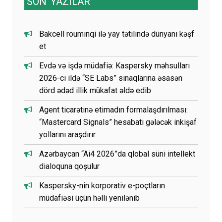
SON
YAZILAR
Bakcell rouminqi ilə yay tətilində dünyanı kəşf
et
Evdə və işdə müdafiə: Kaspersky məhsulları
2026-cı ildə “SE Labs” sınaqlarına əsasən
dörd ədəd illik mükafat əldə edib
Agent ticarətinə etimadın formalaşdırılması:
“Mastercard Signals” hesabatı gələcək inkişaf
yollarını araşdırır
Azərbaycan “Ai4 2026”da qlobal süni intellekt
dialoquna qoşulur
Kaspersky-nin korporativ e-poçtların
müdafiəsi üçün həlli yenilənib