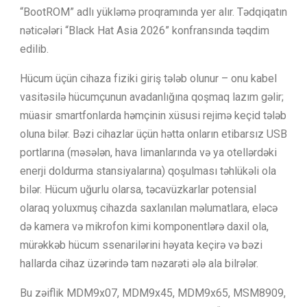
“BootROM” adlı yükləmə proqramında yer alır. Tədqiqatın
nəticələri “Black Hat Asia 2026” konfransında təqdim
edilib.
Hücum üçün cihaza fiziki giriş tələb olunur – onu kabel
vasitəsilə hücumçunun avadanlığına qoşmaq lazım gəlir;
müasir smartfonlarda həmçinin xüsusi rejimə keçid tələb
oluna bilər. Bəzi cihazlar üçün hətta onların etibarsız USB
portlarına (məsələn, hava limanlarında və ya otellərdəki
enerji doldurma stansiyalarına) qoşulması təhlükəli ola
bilər. Hücum uğurlu olarsa, təcavüzkarlar potensial
olaraq yoluxmuş cihazda saxlanılan məlumatlara, eləcə
də kamera və mikrofon kimi komponentlərə daxil ola,
mürəkkəb hücum ssenarilərini həyata keçirə və bəzi
hallarda cihaz üzərində tam nəzarəti ələ ala bilrələr.
Bu zəiflik MDM9x07, MDM9x45, MDM9x65, MSM8909,