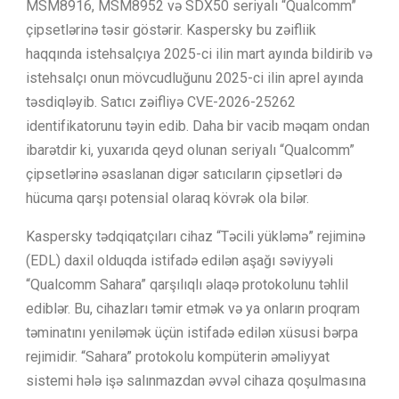
MSM8916, MSM8952 və SDX50 seriyalı “Qualcomm”
çipsetlərinə təsir göstərir. Kaspersky bu zəifliik
haqqında istehsalçıya 2025-ci ilin mart ayında bildirib və
istehsalçı onun mövcudluğunu 2025-ci ilin aprel ayında
təsdiqləyib. Satıcı zəifliyə CVE-2026-25262
identifikatorunu təyin edib. Daha bir vacib məqam ondan
ibarətdir ki, yuxarıda qeyd olunan seriyalı “Qualcomm”
çipsetlərinə əsaslanan digər satıcıların çipsetləri də
hücuma qarşı potensial olaraq kövrək ola bilər.
Kaspersky tədqiqatçıları cihaz “Təcili yükləmə” rejiminə
(EDL) daxil olduqda istifadə edilən aşağı səviyyəli
“Qualcomm Sahara” qarşılıqlı əlaqə protokolunu təhlil
ediblər. Bu, cihazları təmir etmək və ya onların proqram
təminatını yeniləmək üçün istifadə edilən xüsusi bərpa
rejimidir. “Sahara” protokolu kompüterin əməliyyat
sistemi hələ işə salınmazdan əvvəl cihaza qoşulmasına