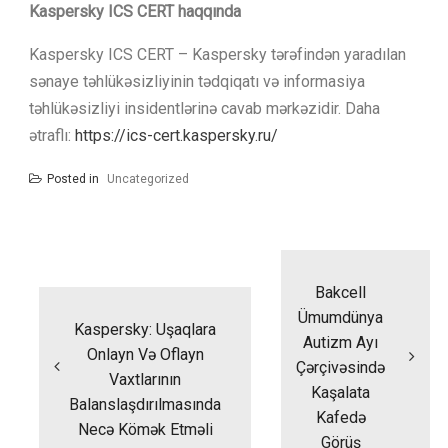
Kaspersky ICS CERT haqqında
Kaspersky ICS CERT – Kaspersky tərəfindən yaradılan
sənaye təhlükəsizliyinin tədqiqatı və informasiya
təhlükəsizliyi insidentlərinə cavab mərkəzidir. Daha
ətraflı:
https://ics-cert.kaspersky.ru/
Posted in
Uncategorized
Yazı
naviqasiyası
Bakcell
Ümumdünya
Kaspersky: Uşaqlara
Autizm Ayı
Onlayn Və Oflayn
Çərçivəsində
Vaxtlarının
Kaşalata
Balanslaşdırılmasında
Kafedə
Necə Kömək Etməli
Görüş