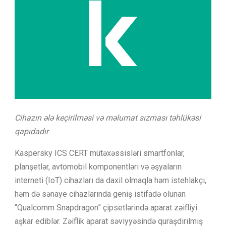
Cihazın ələ keçirilməsi və məlumat sızması təhlükəsi
qapıdadır
Kaspersky ICS CERT mütəxəssisləri smartfonlar,
planşetlər, avtomobil komponentləri və əşyaların
interneti (IoT) cihazları da daxil olmaqla həm istehlakçı,
həm də sənaye cihazlarında geniş istifadə olunan
“Qualcomm Snapdragon” çipsetlərində aparat zəifliyi
aşkar ediblər. Zəiflik aparat səviyyəsində quraşdırılmış