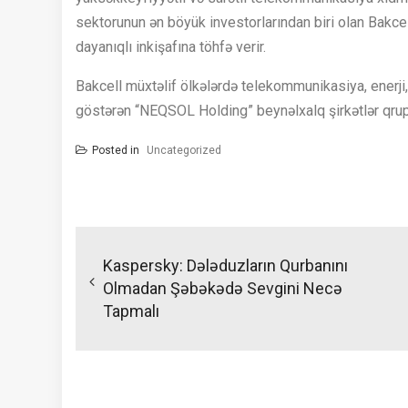
sektorunun ən böyük investorlarından biri olan Bakcell
dayanıqlı inkişafına töhfə verir.
Bakcell müxtəlif ölkələrdə telekommunikasiya, enerji, 
göstərən “NEQSOL Holding” beynəlxalq şirkətlər qrupu
Posted in
Uncategorized
Yazı
naviqasiyası
Kaspersky: Dələduzların Qurbanını
Olmadan Şəbəkədə Sevgini Necə
Tapmalı