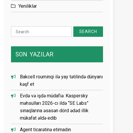
Yeniliklər
Search
for:
SON
YAZILAR
Bakcell rouminqi ilə yay tətilində dünyanı
kəşf et
Evdə və işdə müdafiə: Kaspersky
məhsulları 2026-cı ildə “SE Labs”
sınaqlarına əsasən dörd ədəd illik
mükafat əldə edib
Agent ticarətinə etimadın