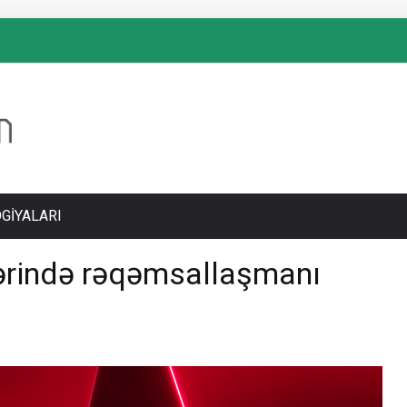
GIYALARI
lərində rəqəmsallaşmanı