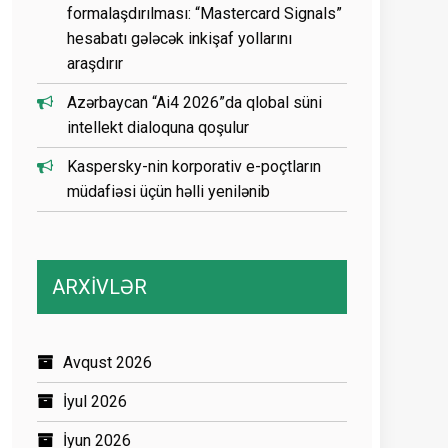
formalaşdırılması: “Mastercard Signals”
hesabatı gələcək inkişaf yollarını
araşdırır
Azərbaycan “Ai4 2026”da qlobal süni
intellekt dialoquna qoşulur
Kaspersky-nin korporativ e-poçtların
müdafiəsi üçün həlli yenilənib
ARXİVLƏR
Avqust 2026
İyul 2026
İyun 2026