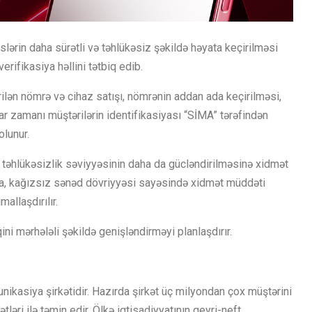
slərin daha sürətli və təhlükəsiz şəkildə həyata keçirilməsi
ifikasiya həllini tətbiq edib.
rilən nömrə və cihaz satışı, nömrənin addan ada keçirilməsi,
ar zamanı müştərilərin identifikasiyası “SİMA” tərəfindən
olunur.
a təhlükəsizlik səviyyəsinin daha da gücləndirilməsinə xidmət
nda, kağızsız sənəd dövriyyəsi sayəsində xidmət müddəti
allaşdırılır.
ini mərhələli şəkildə genişləndirməyi planlaşdırır.
ikasiya şirkətidir. Hazırda şirkət üç milyondan çox müştərini
əri ilə təmin edir. Ölkə iqtisadiyyatının qeyri-neft