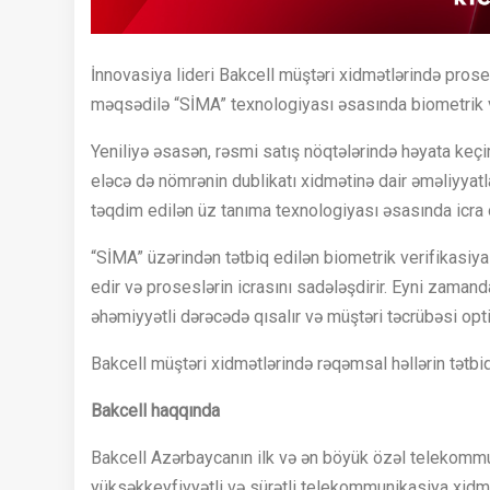
İnnovasiya lideri Bakcell müştəri xidmətlərində prose
məqsədilə “SİMA” texnologiyası əsasında biometrik ver
Yeniliyə əsasən, rəsmi satış nöqtələrində həyata keçi
eləcə də nömrənin dublikatı xidmətinə dair əməliyyatl
təqdim edilən üz tanıma texnologiyası əsasında icra 
“SİMA” üzərindən tətbiq edilən biometrik verifikasiy
edir və proseslərin icrasını sadələşdirir. Eyni zama
əhəmiyyətli dərəcədə qısalır və müştəri təcrübəsi optim
Bakcell müştəri xidmətlərində rəqəmsal həllərin tətbiq
Bakcell haqqında
Bakcell Azərbaycanın ilk və ən böyük özəl telekommun
yüksəkkeyfiyyətli və sürətli telekommunikasiya xidmətl