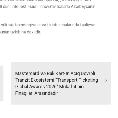
 süni intellekt əsaslı innovativ həllərlə Azərbaycanın
yüksək texnologiyalar və tikinti sahələrində fəaliyyət
nun tərkibinə daxildir.
Mastercard Və BakıKart-In Açıq Dövrəli
Tranzit Ekosistemi “Transport Ticketing
Global Awards 2026” Mükafatının
Finaçıları Arasındadır