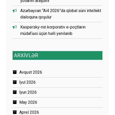
yollarını araşdırır
Azərbaycan “Ai4 2026”da qlobal süni intellekt
dialoquna qoşulur
Kaspersky-nin korporativ e-poçtların
müdafiəsi üçün həlli yenilənib
ARXİVLƏR
Avqust 2026
İyul 2026
İyun 2026
May 2026
Aprel 2026