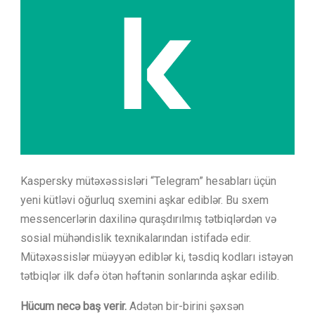
Kaspersky mütəxəssisləri “Telegram” hesabları üçün
yeni kütləvi oğurluq sxemini aşkar ediblər. Bu sxem
messencerlərin daxilinə quraşdırılmış tətbiqlərdən və
sosial mühəndislik texnikalarından istifadə edir.
Mütəxəssislər müəyyən ediblər ki, təsdiq kodları istəyən
tətbiqlər ilk dəfə ötən həftənin sonlarında aşkar edilib.
Hücum necə baş verir.
Adətən bir-birini şəxsən