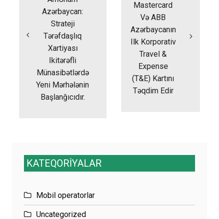
Mastercard
Azərbaycan:
Və ABB
Strateji
Azərbaycanın
Tərəfdaşlıq
Ilk Korporativ
Xartiyası
Travel &
Ikitərəfli
Expense
Münasibətlərdə
(T&E) Kartını
Yeni Mərhələnin
Təqdim Edir
Başlanğıcıdır.
KATEQORİYALAR
Mobil operatorlar
Uncategorized