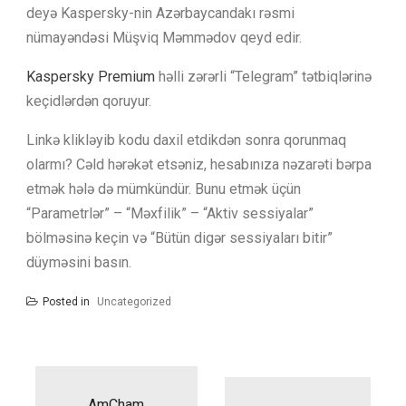
deyə Kaspersky-nin Azərbaycandakı rəsmi
nümayəndəsi Müşviq Məmmədov qeyd edir.
Kaspersky Premium
həlli zərərli “Telegram” tətbiqlərinə
keçidlərdən qoruyur.
Linkə klikləyib kodu daxil etdikdən sonra qorunmaq
olarmı? Cəld hərəkət etsəniz, hesabınıza nəzarəti bərpa
etmək hələ də mümkündür. Bunu etmək üçün
“Parametrlər” – “Məxfilik” – “Aktiv sessiyalar”
bölməsinə keçin və “Bütün digər sessiyaları bitir”
düyməsini basın.
Posted in
Uncategorized
Yazı
naviqasiyası
AmCham