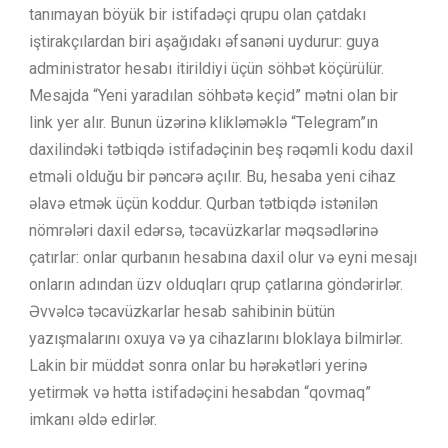
tanımayan böyük bir istifadəçi qrupu olan çatdakı
iştirakçılardan biri aşağıdakı əfsanəni uydurur: guya
administrator hesabı itirildiyi üçün söhbət köçürülür.
Mesajda “Yeni yaradılan söhbətə keçid” mətni olan bir
link yer alır. Bunun üzərinə klikləməklə “Telegram”ın
daxilindəki tətbiqdə istifadəçinin beş rəqəmli kodu daxil
etməli olduğu bir pəncərə açılır. Bu, hesaba yeni cihaz
əlavə etmək üçün koddur. Qurban tətbiqdə istənilən
nömrələri daxil edərsə, təcavüzkarlar məqsədlərinə
çatırlar: onlar qurbanın hesabına daxil olur və eyni mesajı
onların adından üzv olduqları qrup çatlarına göndərirlər.
Əvvəlcə təcavüzkarlar hesab sahibinin bütün
yazışmalarını oxuya və ya cihazlarını bloklaya bilmirlər.
Lakin bir müddət sonra onlar bu hərəkətləri yerinə
yetirmək və hətta istifadəçini hesabdan “qovmaq”
imkanı əldə edirlər.