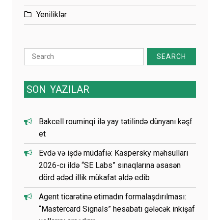
Yeniliklər
Search
for:
SON
YAZILAR
Bakcell rouminqi ilə yay tətilində dünyanı kəşf
et
Evdə və işdə müdafiə: Kaspersky məhsulları
2026-cı ildə “SE Labs” sınaqlarına əsasən
dörd ədəd illik mükafat əldə edib
Agent ticarətinə etimadın formalaşdırılması:
“Mastercard Signals” hesabatı gələcək inkişaf