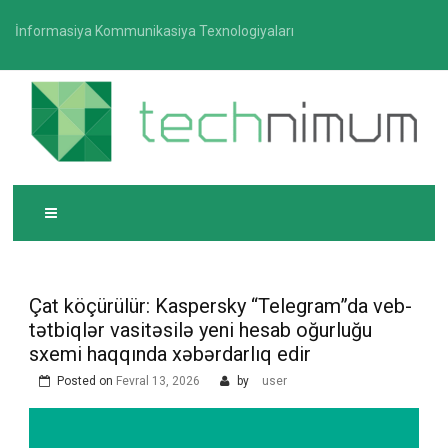
Skip
İnformasiya Kommunikasiya Texnologiyaları
to
content
T
İnformasiya-kommunikasiya texnologiyaları üzrə
ECHNIMUM
media platforması
Çat köçürülür: Kaspersky “Telegram”da veb-
tətbiqlər vasitəsilə yeni hesab oğurluğu
sxemi haqqında xəbərdarlıq edir
Posted on
Fevral 13, 2026
by
user