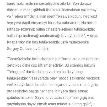
bank məlumatlarını saxtalaşdıra bilərlər. Son dərəcə
diqqətli olmağı, şübhəli linklərə klikləməkdən çəkinməyi
və “Telegram”dan alınan identifikasiya kodunu heç vaxt
heç yerə daxil etməməyi bir daha xatırladırıq. Həmçinin
istifadə etdiyiniz bütün cihazlara etibarlı təhlükəsizlik
həlləri quraşdırmağı unutmamağı tövsiyə edirik”, – deyə
Kaspersky-nin baş təhlükəsizlik üzrə mütəxəssisi
Sergey Qolovanov bildirir.
“Təcavüzkarlar istifadəçilərin platformalara olan etibarını
getdikcə daha çox istismar edirlər. Bu sxemdə hücum
“Telegram” daxilində baş verir və bu da yalançı
təhlükəsizlik hissi yarada bilər. Yadda saxlamaq vacibdir:
verfikasiya kodu hesabınızın açarıdır və onu rəsmi giriş
prosesindən başqa hər hansı bir yerə daxil etmək
qəbuledilməzdir. Sayıqlıq və əsas rəqəmsal gigiyena
qaydalarına riayət etmək əsas müdafiə olaraq qalır”, –