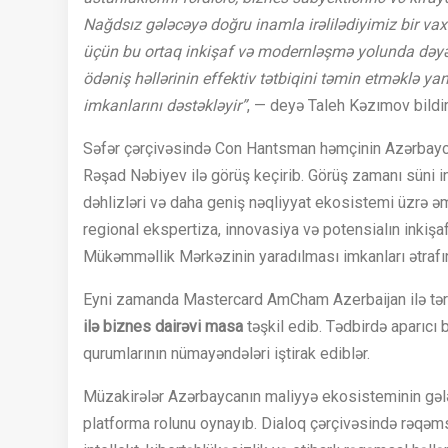
Nağdsız gələcəyə doğru inamla irəlilədiyimiz bir v
üçün bu ortaq inkişaf və modernləşmə yolunda dəyərl
ödəniş həllərinin effektiv tətbiqini təmin etməklə yan
imkanlarını dəstəkləyir”
, — deyə Taleh Kəzımov bildir
Səfər çərçivəsində Con Hantsman həmçinin Azərbaycan
Rəşad Nəbiyev ilə görüş keçirib. Görüş zamanı süni in
dəhlizləri və daha geniş nəqliyyat ekosistemi üzrə əm
regional ekspertiza, innovasiya və potensialın inkişa
Mükəmməllik Mərkəzinin yaradılması imkanları ətrafınd
Eyni zamanda Mastercard AmCham Azerbaijan ilə tər
ilə biznes dairəvi masa
təşkil edib. Tədbirdə aparıcı b
qurumlarının nümayəndələri iştirak ediblər.
Müzakirələr Azərbaycanın maliyyə ekosisteminin gələ
platforma rolunu oynayıb. Dialoq çərçivəsində rəqəms