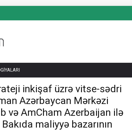
GIYALARI
ateji inkişaf üzrə vitse-sədri
sman Azərbaycan Mərkəzi
şüb və AmCham Azerbaijan ilə
ə Bakıda maliyyə bazarının