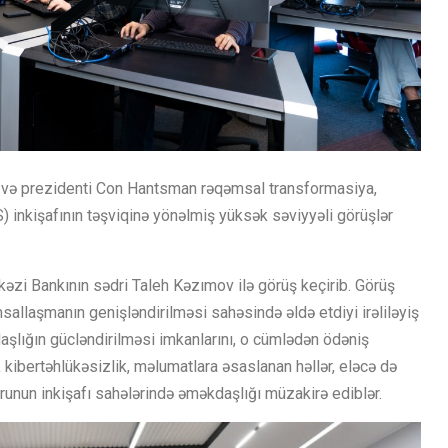
dri və prezidenti Con Hantsman rəqəmsal transformasiya,
OS) inkişafının təşviqinə yönəlmiş yüksək səviyyəli görüşlər
zi Bankının sədri Taleh Kəzımov ilə görüş keçirib. Görüş
allaşmanın genişləndirilməsi sahəsində əldə etdiyi irəliləyiş
daşlığın gücləndirilməsi imkanlarını, o cümlədən ödəniş
, kibertəhlükəsizlik, məlumatlara əsaslanan həllər, eləcə də
runun inkişafı sahələrində əməkdaşlığı müzakirə ediblər.