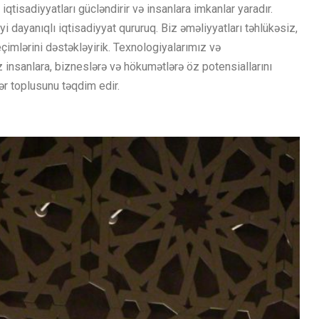
tisadiyyatları gücləndirir və insanlara imkanlar yaradır.
i dayanıqlı iqtisadiyyat qururuq. Biz əməliyyatları təhlükəsiz,
çimlərini dəstəkləyirik. Texnologiyalarımız və
z insanlara, bizneslərə və hökumətlərə öz potensiallarını
r toplusunu təqdim edir.