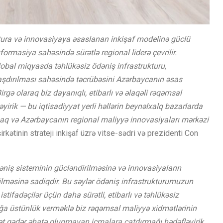
ktura və innovasiyaya əsaslanan inkişaf modelinə güclü
masiya sahəsində sürətlə regional liderə çevrilir.
lobal miqyasda təhlükəsiz ödəniş infrastrukturu,
şdırılması sahəsində təcrübəsini Azərbaycanın əsas
irgə olaraq biz dayanıqlı, etibarlı və əlaqəli rəqəmsal
irik — bu iqtisadiyyat yerli həllərin beynəlxalq bazarlarda
q və Azərbaycanın regional maliyyə innovasiyaları mərkəzi
kətinin strateji inkişaf üzrə vitse-sədri və prezidenti Con
niş sisteminin gücləndirilməsinə və innovasiyaların
ilməsinə sadiqdir. Bu səylər ödəniş infrastrukturumuzun
 istifadəçilər üçün daha sürətli, etibarlı və təhlükəsiz
ığa üstünlük verməklə biz rəqəmsal maliyyə xidmətlərinin
ayət qədər əhatə olunmayan icmalara çatdırmağı hədəfləyirik.