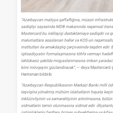
“Azərbaycan maliyyə şəffaflığına, müasir infrastru
sadiqliyi sayəsində MDB məkanında rəqəmsal transfor
Mastercard bu irəliləyişi dəstəkləməyə sadiqdir və q
məlumatlara əsaslanan həllər və KOS-un rəqəmsalla
institutları ilə əməkdaşlıq çərçivəsində təqdim edir. B
iqtisadiyyatın formalaşmasına töhfə verməyi hədəfləy
təhlükəsiz şəkildə miqyaslanmasına imkan yaradaca
kimi mövqeyini gücləndirəcək”,
— deyə Mastercard şir
Hantsman bildirib.
“Azərbaycan Respublikasının Mərkəzi Bankı milli ödə
təşviqinə yönəlmiş mühüm islahatların həyata keçir
inklüzivliyinin və səmərəliliyinin artırılmasına, bütün
xidmətlərin təmin olunmasına xidmət edir. Əlçatanl
üstünlüklərini fərdlərə, biznes subyektlərinə və kif