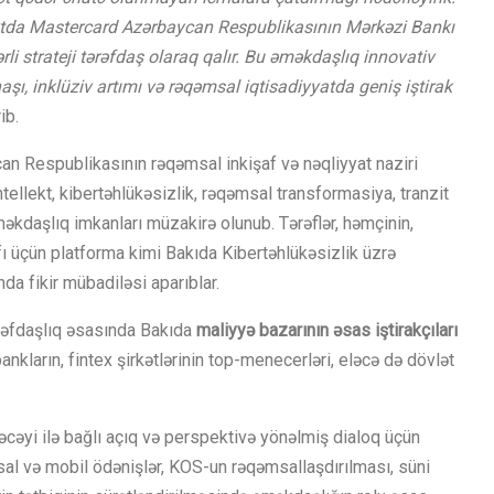
axtda Mastercard Azərbaycan Respublikasının Mərkəzi Bankı
i strateji tərəfdaş olaraq qalır. Bu əməkdaşlıq innovativ
aşı, inklüziv artımı və rəqəmsal iqtisadiyyatda geniş iştirak
ib.
 Respublikasının rəqəmsal inkişaf və nəqliyyat naziri
tellekt, kibertəhlükəsizlik, rəqəmsal transformasiya, tranzit
əkdaşlıq imkanları müzakirə olunub. Tərəflər, həmçinin,
fı üçün platforma kimi Bakıda Kibertəhlükəsizlik üzrə
a fikir mübadiləsi aparıblar.
əfdaşlıq əsasında Bakıda
maliyyə bazarının əsas iştirakçıları
ankların, fintex şirkətlərinin top-menecerləri, eləcə də dövlət
cəyi ilə bağlı açıq və perspektivə yönəlmiş dialoq üçün
al və mobil ödənişlər, KOS-un rəqəmsallaşdırılması, süni