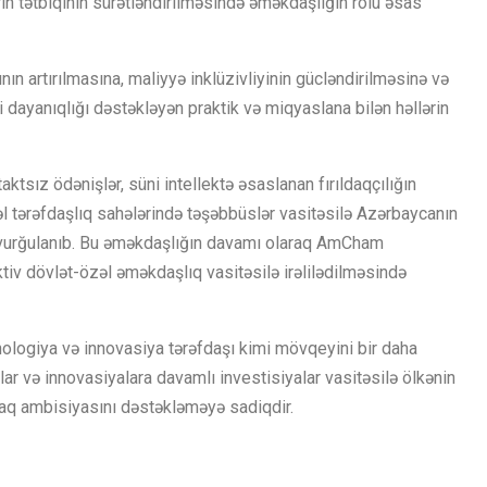
ərin tətbiqinin sürətləndirilməsində əməkdaşlığın rolu əsas
ın artırılmasına, maliyyə inklüzivliyinin gücləndirilməsinə və
di dayanıqlığı dəstəkləyən praktik və miqyaslana bilən həllərin
sız ödənişlər, süni intellektə əsaslanan fırıldaqçılığın
əl tərəfdaşlıq sahələrində təşəbbüslər vasitəsilə Azərbaycanın
ə vurğulanıb. Bu əməkdaşlığın davamı olaraq AmCham
ktiv dövlət-özəl əməkdaşlıq vasitəsilə irəlilədilməsində
logiya və innovasiya tərəfdaşı kimi mövqeyini bir daha
qlar və innovasiyalara davamlı investisiyalar vasitəsilə ölkənin
rmaq ambisiyasını dəstəkləməyə sadiqdir.