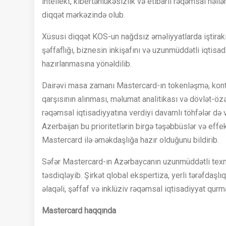
intellekt, kibertəhlükəsizlik və etibarlı rəqəmsal həll
diqqət mərkəzində olub.
Xüsusi diqqət KOS-un nağdsız əməliyyatlarda iştirakın
şəffaflığı, biznesin inkişafını və uzunmüddətli iqtisa
hazırlanmasına yönəldilib.
Dairəvi masa zamanı Mastercard-ın tokenləşmə, kontakt
qarşısının alınması, məlumat analitikası və dövlət-öz
rəqəmsal iqtisadiyyatına verdiyi davamlı töhfələr d
Azerbaijan bu prioritetlərin birgə təşəbbüslər və effe
Mastercard ilə əməkdaşlığa hazır olduğunu bildirib.
Səfər Mastercard-ın Azərbaycanın uzunmüddətli texno
təsdiqləyib. Şirkət qlobal ekspertiza, yerli tərəfdaşlı
əlaqəli, şəffaf və inklüziv rəqəmsal iqtisadiyyat qu
Mastercard haqqında