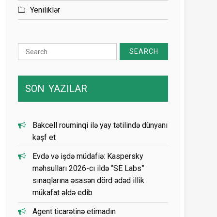
Yeniliklər
Search
for:
SON
YAZILAR
Bakcell rouminqi ilə yay tətilində dünyanı
kəşf et
Evdə və işdə müdafiə: Kaspersky
məhsulları 2026-cı ildə “SE Labs”
sınaqlarına əsasən dörd ədəd illik
mükafat əldə edib
Agent ticarətinə etimadın