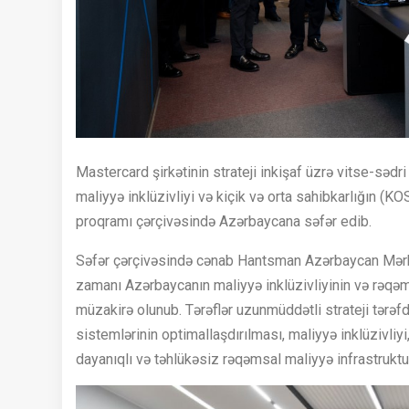
Mastercard şirkətinin strateji inkişaf üzrə vitse-sə
maliyyə inklüzivliyi və kiçik və orta sahibkarlığın (K
proqramı çərçivəsində Azərbaycana səfər edib.
Səfər çərçivəsində cənab Hantsman Azərbaycan Mərkə
zamanı Azərbaycanın maliyyə inklüzivliyinin və rəqəms
müzakirə olunub. Tərəflər uzunmüddətli strateji tərəf
sistemlərinin optimallaşdırılması, maliyyə inklüzivliyi
dayanıqlı və təhlükəsiz rəqəmsal maliyyə infrastruktu