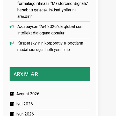
formalaşdırılması: “Mastercard Signals”
hesabatı gələcək inkişaf yollarını
araşdırır
Azərbaycan “Ai4 2026”da qlobal süni
intellekt dialoquna qoşulur
Kaspersky-nin korporativ e-poçtların
müdafiəsi üçün həlli yenilənib
ARXİVLƏR
Avqust 2026
İyul 2026
İyun 2026