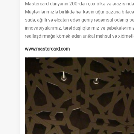
Mastercard dünyanın 200-dən çox ölkə və ərazisində iq
Müştərilərimizlə birlikdə hər kəsin uğur qazana biləcəy
sadə, ağıllı və əlçatan edən geniş rəqəmsal ödəniş se
innovasiyalarımız, tərəfdaşlıqlarımız və şəbəkələrimi
reallaşdırmağa kömək edən unikal məhsul və xidmətlə
www.mastercard.com