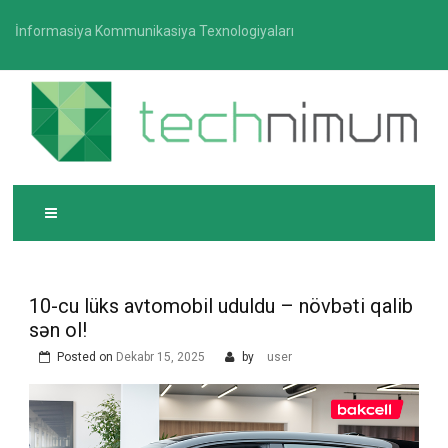
Skip
İnformasiya Kommunikasiya Texnologiyaları
to
content
T
İnformasiya-kommunikasiya texnologiyaları üzrə
ECHNIMUM
media platforması
10-cu lüks avtomobil uduldu – növbəti qalib
sən ol!
Posted on
Dekabr 15, 2025
by
user