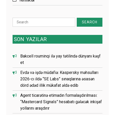
Yeniliklər
Search
for:
SON
YAZILAR
Bakcell rouminqi ilə yay tətilində dünyanı kəşf
et
Evdə və işdə müdafiə: Kaspersky məhsulları
2026-cı ildə “SE Labs” sınaqlarına əsasən
dörd ədəd illik mükafat əldə edib
Agent ticarətinə etimadın formalaşdırılması:
“Mastercard Signals” hesabatı gələcək inkişaf
yollarını araşdırır