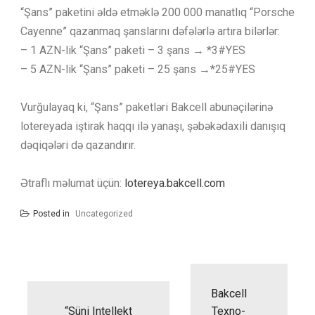
“Şans” paketini əldə etməklə 200 000 manatlıq “Porsche
Cayenne” qazanmaq şanslarını dəfələrlə artıra bilərlər:
– 1 AZN-lik “Şans” paketi – 3 şans → *3#YES
– 5 AZN-lik “Şans” paketi – 25 şans →*25#YES
Vurğulayaq ki, “Şans” paketləri Bakcell abunəçilərinə
lotereyada iştirak haqqı ilə yanaşı, şəbəkədaxili danışıq
dəqiqələri də qazandırır.
Ətraflı məlumat üçün:
lotereya.bakcell.com
Posted in
Uncategorized
Yazı
naviqasiyası
Bakcell
“Süni Intellekt
Texno-