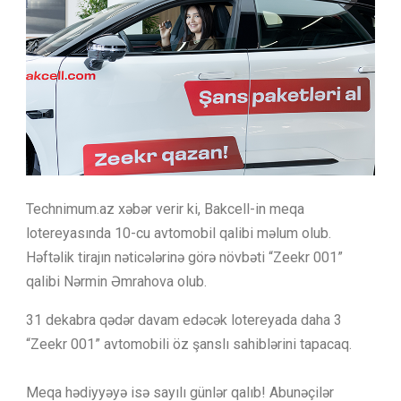
Technimum.az xəbər verir ki, Bakcell-in meqa
lotereyasında 10-cu avtomobil qalibi məlum olub.
Həftəlik tirajın nəticələrinə görə növbəti “Zeekr 001”
qalibi Nərmin Əmrahova olub.
31 dekabra qədər davam edəcək lotereyada daha 3
“Zeekr 001” avtomobili öz şanslı sahiblərini tapacaq.
Meqa hədiyyəyə isə sayılı günlər qalıb! Abunəçilər