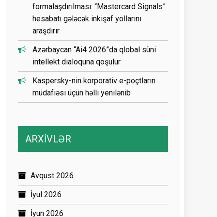
formalaşdırılması: “Mastercard Signals”
hesabatı gələcək inkişaf yollarını
araşdırır
Azərbaycan “Ai4 2026”da qlobal süni
intellekt dialoquna qoşulur
Kaspersky-nin korporativ e-poçtların
müdafiəsi üçün həlli yenilənib
ARXİVLƏR
Avqust 2026
İyul 2026
İyun 2026