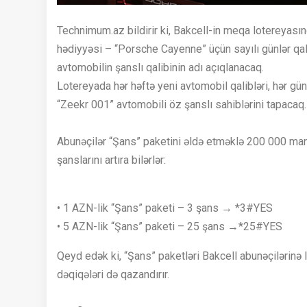
Technimum.az bildirir ki, Bakcell-in meqa lotereyas
hədiyyəsi – “Porsche Cayenne” üçün sayılı günlər qa
avtomobilin şanslı qalibinin adı açıqlanacaq.
Lotereyada hər həftə yeni avtomobil qalibləri, hər gün
“Zeekr 001” avtomobili öz şanslı sahiblərini tapacaq.
Abunəçilər “Şans” paketini əldə etməklə 200 000 m
şanslarını artıra bilərlər:
• 1 AZN-lik “Şans” paketi – 3 şans → *3#YES
• 5 AZN-lik “Şans” paketi – 25 şans →*25#YES
Qeyd edək ki, “Şans” paketləri Bakcell abunəçilərinə l
dəqiqələri də qazandırır.