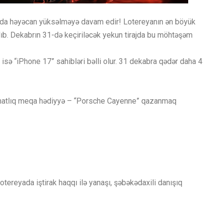
ında həyəcan yüksəlməyə davam edir! Lotereyanın ən böyük
lıb. Dekabrın 31-də keçiriləcək yekun tirajda bu möhtəşəm
 isə “iPhone 17” sahibləri bəlli olur. 31 dekabra qədər daha 4
anatlıq meqa hədiyyə – “Porsche Cayenne” qazanmaq
otereyada iştirak haqqı ilə yanaşı, şəbəkədaxili danışıq