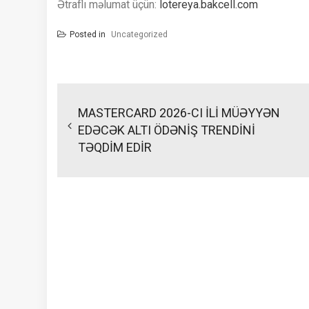
Ətraflı məlumat üçün:
lotereya.bakcell.com
Posted in
Uncategorized
Yazı
naviqasiyası
MASTERCARD 2026-CI İLİ MÜƏYYƏN
EDƏCƏK ALTI ÖDƏNİŞ TRENDİNİ
TƏQDİM EDİR