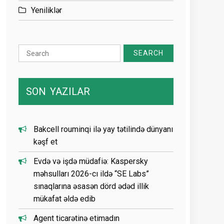
Yeniliklər
Search
for:
SON
YAZILAR
Bakcell rouminqi ilə yay tətilində dünyanı
kəşf et
Evdə və işdə müdafiə: Kaspersky
məhsulları 2026-cı ildə “SE Labs”
sınaqlarına əsasən dörd ədəd illik
mükafat əldə edib
Agent ticarətinə etimadın