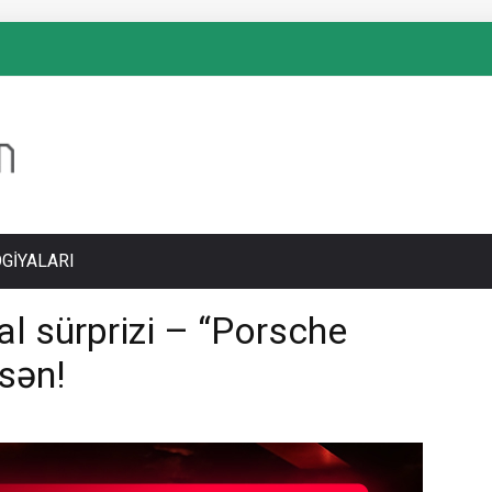
GIYALARI
al sürprizi – “Porsche
rsən!