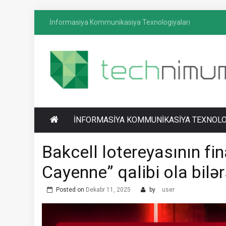
Skip
İnformasiya Kommunikasiya Texnologiyaları
to
content
T
İnformasiya-kommunikasiya texnologiyaları
ECHNIMUM
üzrə media platforması
İNFORMASIYA KOMMUNIKASIYA TEXNOLO
Bakcell lotereyasının fin
Cayenne” qalibi ola bilə
Posted on
Dekabr 11, 2025
by
user