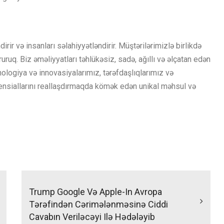
ir və insanları səlahiyyətləndirir. Müştərilərimizlə birlikdə
uruq. Biz əməliyyatları təhlükəsiz, sadə, ağıllı və əlçatan edən
ologiya və innovasiyalarımız, tərəfdaşlıqlarımız və
tensiallarını reallaşdırmaqda kömək edən unikal məhsul və
Trump Google Və Apple-In Avropa
Tərəfindən Cərimələnməsinə Ciddi
Cavabın Veriləcəyi Ilə Hədələyib