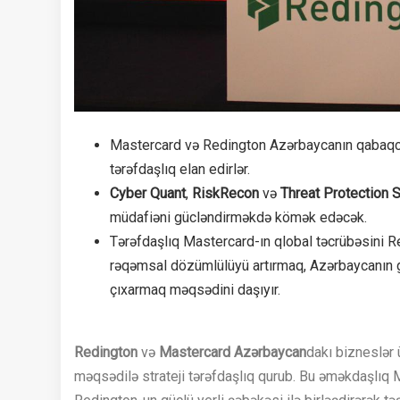
Mastercard və Redington Azərbaycanın qabaqcıl 
tərəfdaşlıq elan edirlər.
Cyber Quant
,
RiskRecon
və
Threat Protection S
müdafiəni gücləndirməkdə kömək edəcək.
Tərəfdaşlıq Mastercard-ın qlobal təcrübəsini Re
rəqəmsal dözümlülüyü artırmaq, Azərbaycanın gə
çıxarmaq məqsədini daşıyır.
Redington
və
Mastercard Azərbaycan
dakı bizneslər 
məqsədilə strateji tərəfdaşlıq qurub. Bu əməkdaşlıq 