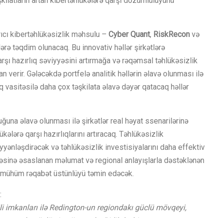
şkilatların artan kibertəhlükələrə qarşı dözümlülüyünü
ıcı kibertəhlükəsizlik məhsulu –
Cyber Quant
,
RiskRecon
və
rə təqdim olunacaq. Bu innovativ həllər şirkətlərə
 qarşı hazırlıq səviyyəsini artırmağa və rəqəmsal təhlükəsizlik
n verir. Gələcəkdə portfelə analitik həllərin əlavə olunması ilə
vasitəsilə daha çox təşkilata əlavə dəyər qatacaq həllər
ğuna əlavə olunması ilə şirkətlər real həyat ssenarilərinə
ələrə qarşı hazırlıqlarını artıracaq. Təhlükəsizlik
yyənləşdirəcək və təhlükəsizlik investisiyalarını daha effektiv
əsinə əsaslanan məlumat və regional anlayışlarla dəstəklənən
ə mühüm rəqabət üstünlüyü təmin edəcək.
:
ili imkanları ilə Redington-un regiondakı güclü mövqeyi,