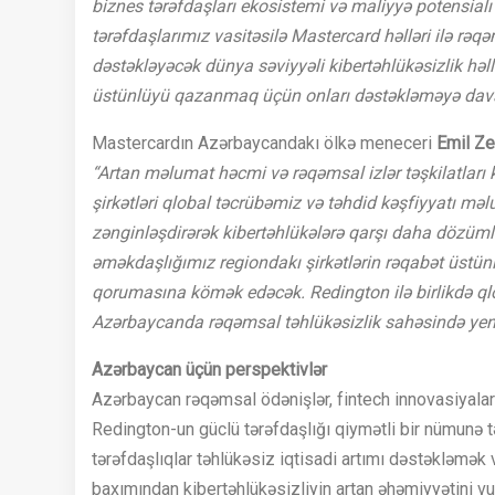
biznes tərəfdaşları ekosistemi və maliyyə potensialı a
tərəfdaşlarımız vasitəsilə Mastercard həlləri ilə rəqə
dəstəkləyəcək dünya səviyyəli kibertəhlükəsizlik həllə
üstünlüyü qazanmaq üçün onları dəstəkləməyə dav
Mastercardın Azərbaycandakı ölkə meneceri
Emil Ze
“Artan məlumat həcmi və rəqəmsal izlər təşkilatları k
şirkətləri qlobal təcrübəmiz və təhdid kəşfiyyatı məlu
zənginləşdirərək kibertəhlükələrə qarşı daha dözümlü
əməkdaşlığımız regiondakı şirkətlərin rəqabət üstü
qorumasına kömək edəcək. Redington ilə birlikdə ql
Azərbaycanda rəqəmsal təhlükəsizlik sahəsində yen
Azərbaycan üçün perspektivlər
Azərbaycan rəqəmsal ödənişlər, fintech innovasiyaları
Redington-un güclü tərəfdaşlığı qiymətli bir nümunə 
tərəfdaşlıqlar təhlükəsiz iqtisadi artımı dəstəkləmə
baxımından kibertəhlükəsizliyin artan əhəmiyyətini vur