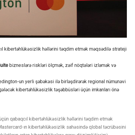
kibertəhlükəsizlik həllərini təqdim etmək məqsədilə strateji
uite
bizneslərə riskləri ölçmək, zəif nöqtələri izləmək və
dington-un yerli şəbəkəsi ilə birləşdirərək regional nümunəvi
ləcək kibertəhlükəsizlik təşəbbüsləri üçün imkanları önə
üçün qabaqcıl kibertəhlükəsizlik həllərini təqdim etmək
Mastercard-ın kibertəhlükəsizlik sahəsində qlobal təcrübəsini