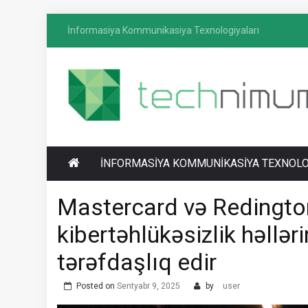
Skip
İnformasiya Kommunikasiya Texnologiyaları
to
content
T
İnformasiya-kommunikasiya texnologiyaları
ECHNIMUM
üzrə media platforması
İNFORMASIYA KOMMUNIKASIYA TEXNOLO
Mastercard və Redingto
kibertəhlükəsizlik həllə
tərəfdaşlıq edir
Posted on
Sentyabr 9, 2025
by
user