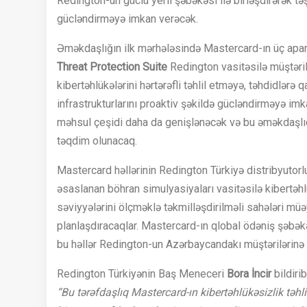
Redington-un güclü yerli şəbəkəsi ilə birləşdirərək tə
gücləndirməyə imkan verəcək.
Əməkdaşlığın ilk mərhələsində Mastercard-ın üç apar
Threat Protection Suite
Redington vasitəsilə müştərilə
kibertəhlükələrini hərtərəfli təhlil etməyə, təhdidlərə
infrastrukturlarını proaktiv şəkildə gücləndirməyə imka
məhsul çeşidi daha da genişlənəcək və bu əməkdaşlıq 
təqdim olunacaq.
Mastercard həllərinin Redington Türkiyə distribyutorlu
əsaslanan böhran simulyasiyaları vasitəsilə kibertəhlük
səviyyələrini ölçməklə təkmilləşdirilməli sahələri müə
planlaşdıracaqlar. Mastercard-ın qlobal ödəniş şəbək
bu həllər Redington-un Azərbaycandakı müştərilərin
Redington Türkiyənin Baş Meneceri
Bora İncir
bildirib
“Bu tərəfdaşlıq Mastercard-ın kibertəhlükəsizlik təhl