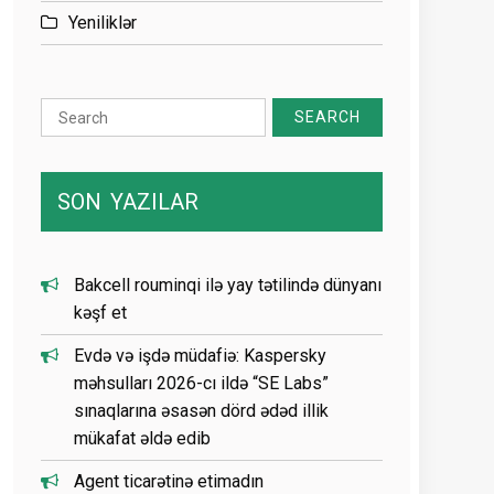
Yeniliklər
Search
for:
SON
YAZILAR
Bakcell rouminqi ilə yay tətilində dünyanı
kəşf et
Evdə və işdə müdafiə: Kaspersky
məhsulları 2026-cı ildə “SE Labs”
sınaqlarına əsasən dörd ədəd illik
mükafat əldə edib
Agent ticarətinə etimadın