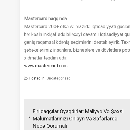
Mastercard haqqında
Mastercard 200+ ölkə və ərazidə iqtisadiyyatı gücləndir
hər kəsin inkişaf edə biləcəyi davamlı iqtisadiyyat qur
geniş rəqəmsal ödəniş seçimlərini dəstəkləyirik. Texn
şəbəkələrimiz insanlara, bizneslərə və dövlətlərə po
xidmətlər təqdim edir.
www.mastercard.com
Posted in
Uncategorized
Yazı
naviqasiyası
Fırıldaqçılar Oyaqdırlar: Maliyyə Və Şəxsi
Məlumatlarınızı Onlayn Və Səfərlərdə
Necə Qorumalı