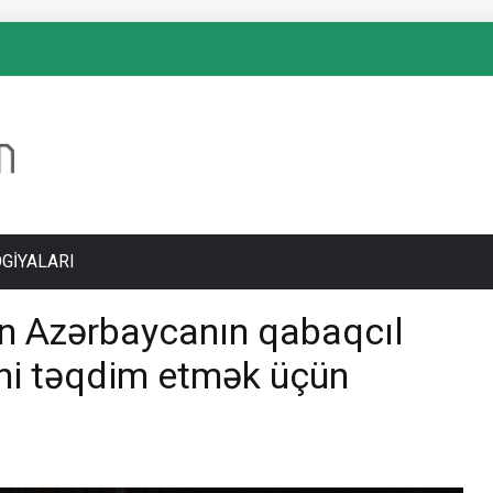
GIYALARI
n Azərbaycanın qabaqcıl
rini təqdim etmək üçün