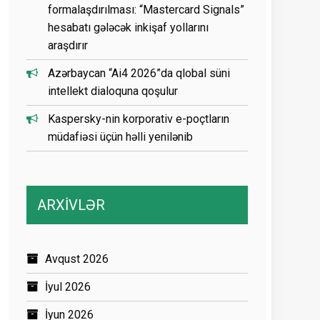
formalaşdırılması: “Mastercard Signals”
hesabatı gələcək inkişaf yollarını
araşdırır
Azərbaycan “Ai4 2026”da qlobal süni
intellekt dialoquna qoşulur
Kaspersky-nin korporativ e-poçtların
müdafiəsi üçün həlli yenilənib
ARXİVLƏR
Avqust 2026
İyul 2026
İyun 2026