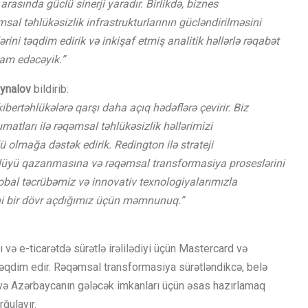
rasında güclü sinerji yaradır. Birlikdə, biznes
msal təhlükəsizlik infrastrukturlarının gücləndirilməsini
rini təqdim edirik və inkişaf etmiş analitik həllərlə rəqabət
am edəcəyik.”
ynalov
bildirib:
ibertəhlükələrə qarşı daha açıq hədəflərə çevirir. Biz
matları ilə rəqəmsal təhlükəsizlik həllərimizi
 olmağa dəstək edirik. Redington ilə strateji
nlüyü qazanmasına və rəqəmsal transformasiya proseslərini
obal təcrübəmiz və innovativ texnologiyalarımızla
i bir dövr açdığımız üçün məmnunuq.”
 və e-ticarətdə sürətlə irəlilədiyi üçün Mastercard və
təqdim edir. Rəqəmsal transformasiya sürətləndikcə, belə
k və Azərbaycanın gələcək imkanları üçün əsas hazırlamaq
ğulayır.