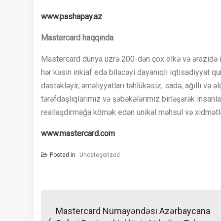
www.pashapay.az
Mastercard haqqında
Mastercard dünya üzrə 200-dən çox ölkə və ərazidə iqt
hər kəsin inkiaf edə biləcəyi dayanıqlı iqtisadiyyat 
dəstəkləyir, əməliyyatları təhlükəsiz, sadə, ağıllı və ə
tərəfdaşlıqlarımız və şəbəkələrimiz birləşərək insanl
reallaşdırmağa kömək edən unikal məhsul və xidmətlə
www.mastercard.com
Posted in
Uncategorized
Yazı
naviqasiyası
Mastercard Nümayəndəsi Azərbaycana