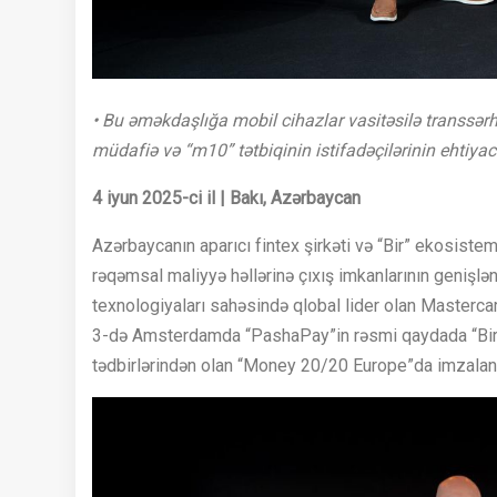
• Bu əməkdaşlığa mobil cihazlar vasitəsilə transsərhə
müdafiə və “m10” tətbiqinin istifadəçilərinin ehtiyac
4 iyun 2025-ci il | Bakı, Azərbaycan
Azərbaycanın aparıcı fintex şirkəti və “Bir” ekosiste
rəqəmsal maliyyə həllərinə çıxış imkanlarının genişl
texnologiyaları sahəsində qlobal lider olan Master
3-də Amsterdamda “PashaPay”in rəsmi qaydada “Bir” 
tədbirlərindən olan “Money 20/20 Europe”da imzalan