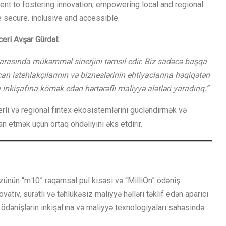
t to fostering innovation, empowering local and regional
 secure. inclusive and accessible.
eri Avşar Gürdal:
ri arasında mükəmməl sinerjini təmsil edir. Biz sadəcə başqa
n istehlakçılarının və bizneslərinin ehtiyaclarına həqiqətən
nkişafına kömək edən hərtərəfli maliyyə alətləri yaradırıq.”
erli və regional fintex ekosistemlərini gücləndirmək və
n etmək üçün ortaq öhdəliyini əks etdirir.
zünün “m10” rəqəmsal pul kisəsi və “MilliÖn” ödəniş
vativ, sürətli və təhlükəsiz maliyyə həlləri təklif edən aparıcı
 ödənişlərin inkişafına və maliyyə texnologiyaları sahəsində