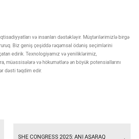
isadiyyatları və insanları dəstəkləyir. Müştərilərimizlə birgə
qururuq. Biz geniş çeşiddə rəqəmsal ödəniş seçimlərini
lçatan edirik. Texnologiyamız və yeniliklərimiz,
ara, müəssisələrə və hökumətlərə ən böyük potensiallarını
r dəsti təqdim edir.
SHE CONGRESS 2025: ANI AŞARAQ