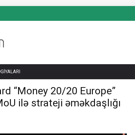
GIYALARI
ard “Money 20/20 Europe”
oU ilə strateji əməkdaşlığı