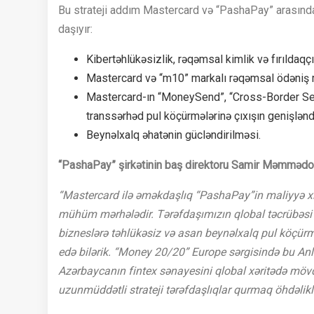
Bu strateji addım Mastercard və “PashaPay” arasınd
daşıyır:
Kibertəhlükəsizlik, rəqəmsal kimlik və fırıldaqçı
Mastercard və “m10” markalı rəqəmsal ödəniş m
Mastercard-ın “MoneySend”, “Cross-Border Send” 
transsərhəd pul köçürmələrinə çıxışın genişlənd
Beynəlxalq əhatənin gücləndirilməsi.
“PashaPay” şirkətinin baş direktoru Samir Məmmədo
“Mastercard ilə əməkdaşlıq “PashaPay”in maliyyə xi
mühüm mərhələdir. Tərəfdaşımızın qlobal təcrübəsi və
bizneslərə təhlükəsiz və asan beynəlxalq pul köçürm
edə bilərik. “Money 20/20” Europe sərgisində bu
Azərbaycanın fintex sənayesini qlobal xəritədə möv
uzunmüddətli strateji tərəfdaşlıqlar qurmaq öhdəlikl