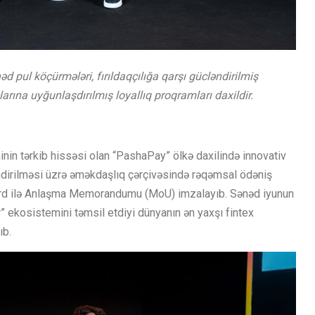
d pul köçürmələri, fırıldaqçılığa qarşı gücləndirilmiş
larına uyğunlaşdırılmış loyallıq proqramları daxildir.
minin tərkib hissəsi olan “PashaPay” ölkə daxilində innovativ
əndirilməsi üzrə əməkdaşlıq çərçivəsində rəqəmsal ödəniş
card ilə Anlaşma Memorandumu (MoU) imzalayıb. Sənəd iyunun
ekosistemini təmsil etdiyi dünyanın ən yaxşı fintex
ıb.