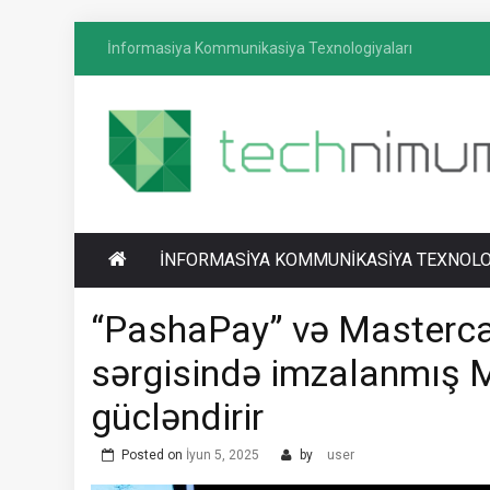
Skip
İnformasiya Kommunikasiya Texnologiyaları
to
content
T
İnformasiya-kommunikasiya texnologiyaları
ECHNIMUM
üzrə media platforması
İNFORMASIYA KOMMUNIKASIYA TEXNOLO
“PashaPay” və Masterc
sərgisində imzalanmış M
gücləndirir
Posted on
İyun 5, 2025
by
user