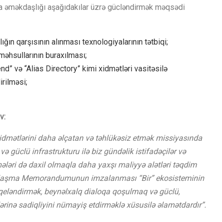
a əməkdaşlığı aşağıdakılar üzrə gücləndirmək məqsədi
lığın qarşısının alınması texnologiyalarının tətbiqi;
əhsullarının buraxılması;
və “Alias ​​Directory” kimi xidmətləri vasitəsilə
irilməsi;
v:
dmətlərini daha əlçatan və təhlükəsiz etmək missiyasında
 güclü infrastrukturu ilə biz gündəlik istifadəçilər və
ələri də daxil olmaqla daha yaxşı maliyyə alətləri təqdim
 Anlaşma Memorandumunun imzalanması “Bir” ekosisteminin
qeləndirmək, beynəlxalq dialoqa qoşulmaq və güclü,
ərinə sadiqliyini nümayiş etdirməklə xüsusilə əlamətdardır”.