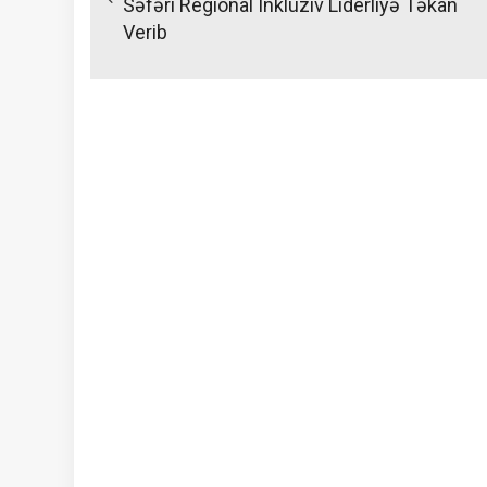
Səfəri Regional Inklüziv Liderliyə Təkan
Verib