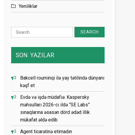
Yeniliklər
Search
for:
SON
YAZILAR
Bakcell rouminqi ilə yay tətilində dünyanı
kəşf et
Evdə və işdə müdafiə: Kaspersky
məhsulları 2026-cı ildə “SE Labs”
sınaqlarına əsasən dörd ədəd illik
mükafat əldə edib
Agent ticarətinə etimadın