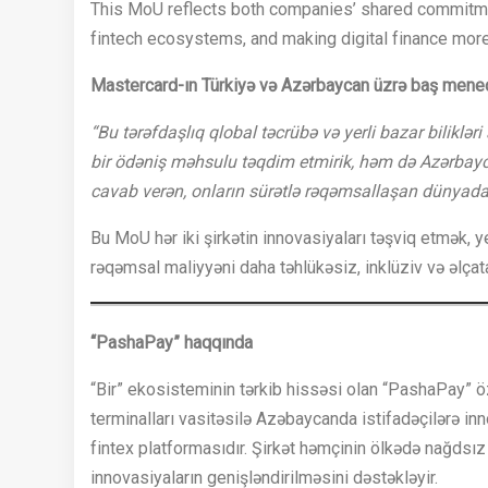
This MoU reflects both companies’ shared commitmen
fintech ecosystems, and making digital finance more
Mastercard-ın Türkiyə və Azərbaycan üzrə baş menec
“Bu tərəfdaşlıq qlobal təcrübə və yerli bazar biliklə
bir ödəniş məhsulu təqdim etmirik, həm də Azərbayca
cavab verən, onların sürətlə rəqəmsallaşan dünyada i
Bu MoU hər iki şirkətin innovasiyaları təşviq etmək, y
rəqəmsal maliyyəni daha təhlükəsiz, inklüziv və əlçata
“PashaPay” haqqında
“Bir” ekosisteminin tərkib hissəsi olan “PashaPay” ö
terminalları vasitəsilə Azəbaycanda istifadəçilərə inno
fintex platformasıdır. Şirkət həmçinin ölkədə nağdsız
innovasiyaların genişləndirilməsini dəstəkləyir.