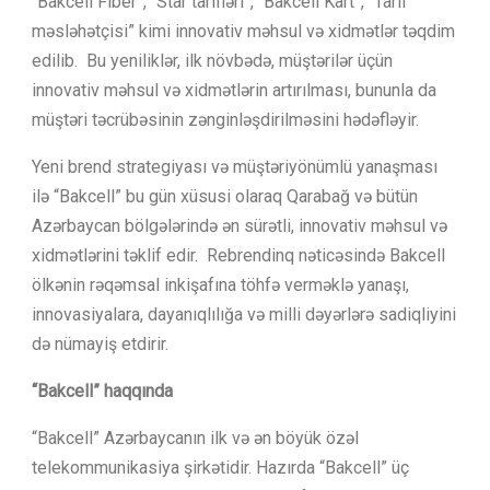
“Bakcell Fiber”, “Star tarifləri”, “Bakcell Kart”, “Tarif
məsləhətçisi” kimi innovativ məhsul və xidmətlər təqdim
edilib. Bu yeniliklər, ilk növbədə, müştərilər üçün
innovativ məhsul və xidmətlərin artırılması, bununla da
müştəri təcrübəsinin zənginləşdirilməsini hədəfləyir.
Yeni brend strategiyası və müştəriyönümlü yanaşması
ilə “Bakcell” bu gün xüsusi olaraq Qarabağ və bütün
Azərbaycan bölgələrində ən sürətli, innovativ məhsul və
xidmətlərini təklif edir. Rebrendinq nəticəsində Bakcell
ölkənin rəqəmsal inkişafına töhfə verməklə yanaşı,
innovasiyalara, dayanıqlılığa və milli dəyərlərə sadiqliyini
də nümayiş etdirir.
“Bakcell” haqqında
“Bakcell” Azərbaycanın ilk və ən böyük özəl
telekommunikasiya şirkətidir. Hazırda “Bakcell” üç