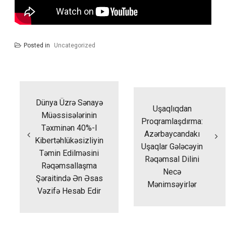
Posted in
Uncategorized
Yazı
naviqasiyası
Dünya Üzrə Sənayə
Uşaqlıqdan
Müəssisələrinin
Proqramlaşdırma:
Təxminən 40%-I
Azərbaycandakı
Kibertəhlükəsizliyin
Uşaqlar Gələcəyin
Təmin Edilməsini
Rəqəmsal Dilini
Rəqəmsallaşma
Necə
Şəraitində Ən Əsas
Mənimsəyirlər
Vəzifə Hesab Edir