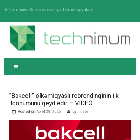
Skip
İnformasiya Kommunikasiya Texnologiyaları
to
content
T
İnformasiya-kommunikasiya texnologiyaları üzrə
ECHNIMUM
media platforması
“Bakcell” ölkəmiqyaslı rebrendinqinin ilk
ildönümünü qeyd edir – VİDEO
Posted on
Aprel 28, 2025
by
user