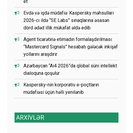
et
Evdə və işdə müdafiə: Kaspersky məhsulları
2026-cı ildə “SE Labs” sınaqlarına əsasən
dörd ədəd illik mükafat əldə edib
Agent ticarətinə etimadın formalaşdırılması:
“Mastercard Signals” hesabatı gələcək inkişaf
yollarını araşdırır
Azərbaycan “Ai4 2026”da qlobal süni intellekt
dialoquna qoşulur
Kaspersky-nin korporativ e-poçtların
müdafiəsi üçün həlli yenilənib
ARXİVLƏR