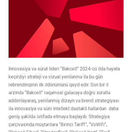
İnnovasiya və sürət lideri “Bakcell” 2024-cü ildə həyata
keçirdiyi strateji və vizual yenilənmə ilə bu gün
rebrendinqinin ilk ildönümünü qeyd edir. Son bir il
ərzində “Bakcell” rəqəmsal gələcəyə doğru sürətlə
addımlayaraq, yenilənmiş dizayn və brend strategiyası
ilə innovasiya və süni intellekt dəstəkli həllərdən daha
geniş şəkildə istifadə etməyə başlayıb. Strategiya
çərçivəsində müştərilərə “Birinci Tariff”, “VoWifi”,