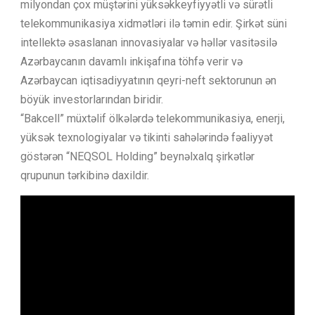
milyondan çox müştərini yüksəkkeyfiyyətli və sürətli
telekommunikasiya xidmətləri ilə təmin edir. Şirkət süni
intellektə əsaslanan innovasiyalar və həllər vasitəsilə
Azərbaycanın davamlı inkişafına töhfə verir və
Azərbaycan iqtisadiyyatının qeyri-neft sektorunun ən
böyük investorlarından biridir.
“Bakcell” müxtəlif ölkələrdə telekommunikasiya, enerji,
yüksək texnologiyalar və tikinti sahələrində fəaliyyət
göstərən “NEQSOL Holding” beynəlxalq şirkətlər
qrupunun tərkibinə daxildir.