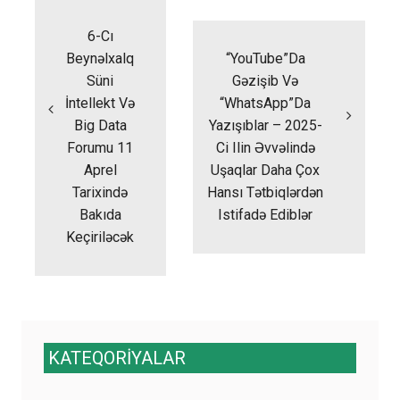
naviqasiyası
6-Cı
Beynəlxalq
“YouTube”da
Süni
Gəzişib Və
İntellekt Və
“WhatsApp”da
Big Data
Yazışıblar – 2025-
Forumu 11
Ci Ilin Əvvəlində
Aprel
Uşaqlar Daha Çox
Tarixində
Hansı Tətbiqlərdən
Bakıda
Istifadə Ediblər
Keçiriləcək
KATEQORİYALAR