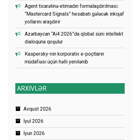
Agent ticarətinə etimadın formalaşdırılması:
“Mastercard Signals” hesabatı gələcək inkişaf
yollarını araşdırır
Azərbaycan “Ai4 2026”da qlobal süni intellekt
dialoquna qoşulur
Kaspersky-nin korporativ e-poçtların
müdafiəsi üçün həlli yenilənib
ARXİVLƏR
Avqust 2026
İyul 2026
İyun 2026