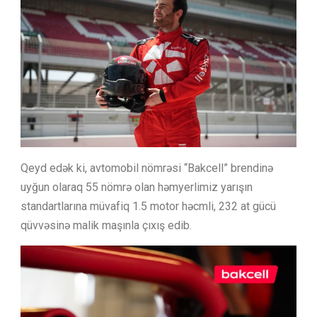
Qeyd edək ki, avtomobil nömrəsi “Bakcell” brendinə
uyğun olaraq 55 nömrə olan həmyerlimiz yarışın
standartlarına müvafiq 1.5 motor həcmli, 232 at gücü
qüvvəsinə malik maşınla çıxış edib.