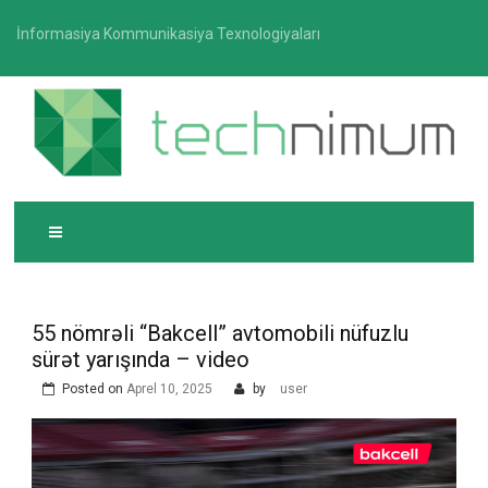
Skip
İnformasiya Kommunikasiya Texnologiyaları
to
content
T
İnformasiya-kommunikasiya texnologiyaları üzrə
ECHNIMUM
media platforması
55 nömrəli “Bakcell” avtomobili nüfuzlu
sürət yarışında – video
Posted on
Aprel 10, 2025
by
user