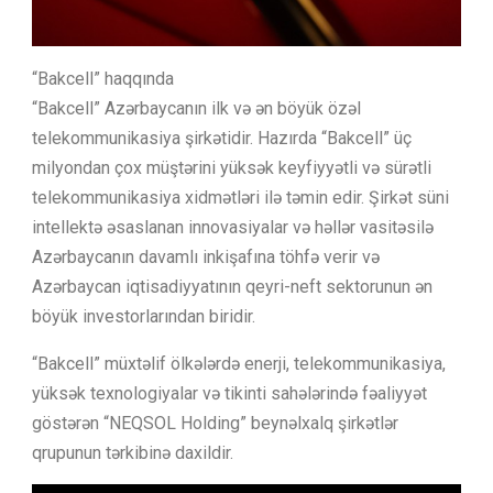
“Bakcell” haqqında
“Bakcell” Azərbaycanın ilk və ən böyük özəl
telekommunikasiya şirkətidir. Hazırda “Bakcell” üç
milyondan çox müştərini yüksək keyfiyyətli və sürətli
telekommunikasiya xidmətləri ilə təmin edir. Şirkət süni
intellektə əsaslanan innovasiyalar və həllər vasitəsilə
Azərbaycanın davamlı inkişafına töhfə verir və
Azərbaycan iqtisadiyyatının qeyri-neft sektorunun ən
böyük investorlarından biridir.
“Bakcell” müxtəlif ölkələrdə enerji, telekommunikasiya,
yüksək texnologiyalar və tikinti sahələrində fəaliyyət
göstərən “NEQSOL Holding” beynəlxalq şirkətlər
qrupunun tərkibinə daxildir.