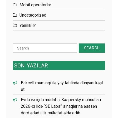
Mobil operatorlar
Uncategorized
Yeniliklər
Search
for:
SON
YAZILAR
Bakcell rouminqi ilə yay tətilində dünyanı kəşf
et
Evdə və işdə müdafiə: Kaspersky məhsulları
2026-cı ildə “SE Labs” sınaqlarına əsasən
dörd ədəd illik mükafat əldə edib