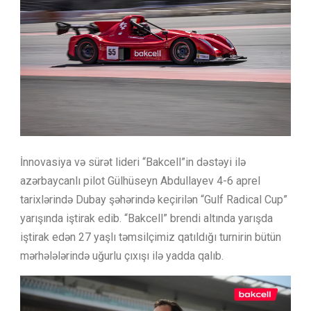
İnnovasiya və sürət lideri “Bakcell”in dəstəyi ilə
azərbaycanlı pilot Gülhüseyn Abdullayev 4-6 aprel
tarixlərində Dubay şəhərində keçirilən “Gulf Radical Cup”
yarışında iştirak edib. “Bakcell” brendi altında yarışda
iştirak edən 27 yaşlı təmsilçimiz qatıldığı turnirin bütün
mərhələlərində uğurlu çıxışı ilə yadda qalıb.