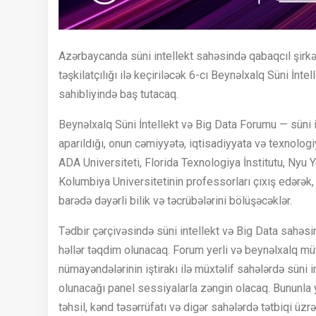
Azərbaycanda süni intellekt sahəsində qabaqcıl şirkə
təşkilatçılığı ilə keçiriləcək 6-cı Beynəlxalq Süni İnt
sahibliyində baş tutacaq.
Beynəlxalq Süni İntellekt və Big Data Forumu — süni in
aparıldığı, onun cəmiyyətə, iqtisadiyyata və texnologi
ADA Universiteti, Florida Texnologiya İnstitutu, Nyu Y
Kolumbiya Universitetinin professorları çıxış edərək, 
barədə dəyərli bilik və təcrübələrini bölüşəcəklər.
Tədbir çərçivəsində süni intellekt və Big Data sahəsind
həllər təqdim olunacaq. Forum yerli və beynəlxalq mütə
nümayəndələrinin iştirakı ilə müxtəlif sahələrdə süni i
olunacağı panel sessiyalarla zəngin olacaq. Bununla 
təhsil, kənd təsərrüfatı və digər sahələrdə tətbiqi 