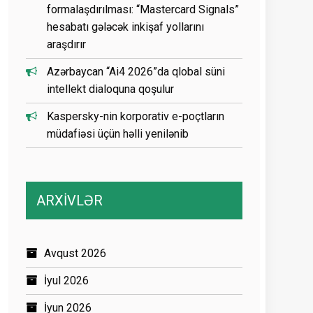
formalaşdırılması: “Mastercard Signals”
hesabatı gələcək inkişaf yollarını
araşdırır
Azərbaycan “Ai4 2026”da qlobal süni
intellekt dialoquna qoşulur
Kaspersky-nin korporativ e-poçtların
müdafiəsi üçün həlli yenilənib
ARXİVLƏR
Avqust 2026
İyul 2026
İyun 2026