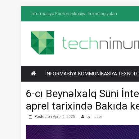
Skip
İnformasiya Kommunikasiya Texnologiyaları
to
content
T
İnformasiya-kommunikasiya texnologiyaları
ECHNIMUM
üzrə media platforması
İNFORMASIYA KOMMUNIKASIYA TEXNOLO
6-cı Beynəlxalq Süni İnt
aprel tarixində Bakıda ke
Posted on
Aprel 9, 2025
by
user