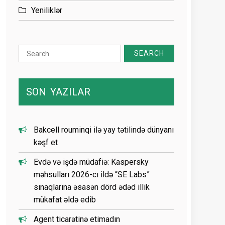
Yeniliklər
Search
for:
SON
YAZILAR
Bakcell rouminqi ilə yay tətilində dünyanı
kəşf et
Evdə və işdə müdafiə: Kaspersky
məhsulları 2026-cı ildə “SE Labs”
sınaqlarına əsasən dörd ədəd illik
mükafat əldə edib
Agent ticarətinə etimadın