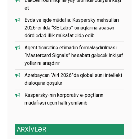
Bakcell rouminqi ilə yay tətilində dünyanı kəşf
et
Evdə və işdə müdafiə: Kaspersky məhsulları
2026-cı ildə “SE Labs” sınaqlarına əsasən
dörd ədəd illik mükafat əldə edib
Agent ticarətinə etimadın formalaşdırılması:
“Mastercard Signals” hesabatı gələcək inkişaf
yollarını araşdırır
Azərbaycan “Ai4 2026”da qlobal süni intellekt
dialoquna qoşulur
Kaspersky-nin korporativ e-poçtların
müdafiəsi üçün həlli yenilənib
ARXİVLƏR