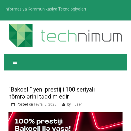
Skip
İnformasiya Kommunikasiya Texnologiyaları
to
content
T
İnformasiya-kommunikasiya texnologiyaları üzrə
ECHNIMUM
media platforması
“Bakcell” yeni prestijli 100 seriyalı
nömrələrini təqdim edir
Posted on
Fevral 5, 2025
by
user