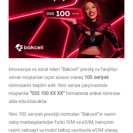
İnnovasiya və sürət lideri “Bakcell” prestij və fərqliliyi
sevən müştəriləri üçün xüsusi olaraq
100 seriyalı
nömrələrini təqdim edir. Yeni seriya çərçivəsində
müştərilər
“055 100 XX XX
”
formatında unikal nömrələr
əldə edə biləcəklər.
Yeni 100 seriyalı prestijli nömrələri “Bakcell”in rəsmi
satış məntəqələrindən fiziki SIM və eSIM, həmçinin
rəsmi vebsayt və mobil tətbiq vasitəsilə eSIM olaraq