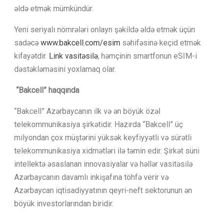
əldə etmək mümkündür.
Yeni seriyalı nömrələri onlayn şəkildə əldə etmək üçün
sadəcə
www.bakcell.com/esim
səhifəsinə keçid etmək
kifayətdir.
Link vasitəsilə
, həmçinin smartfonun eSIM-i
dəstəkləməsini yoxlamaq olar.
“Bakcell” haqqında
“Bakcell” Azərbaycanın ilk və ən böyük özəl
telekommunikasiya şirkətidir. Hazırda “Bakcell” üç
milyondan çox müştərini yüksək keyfiyyətli və sürətli
telekommunikasiya xidmətləri ilə təmin edir. Şirkət süni
intellektə əsaslanan innovasiyalar və həllər vasitəsilə
Azərbaycanın davamlı inkişafına töhfə verir və
Azərbaycan iqtisadiyyatının qeyri-neft sektorunun ən
böyük investorlarından biridir.