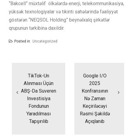
“Bakcell” müxtəlif ölkələrdə enerji, telekommunikasiya,
yüksək texnologiyalar və tikinti sahələrində fəaliyyət
göstərən “NEQSOL Holding” beynəlxalq şirkətlər
qrupunun tərkibinə daxildir.
Posted in
Uncategorized
Yazı
naviqasiyası
TikTok-Un
Google I/O
Alınması Üçün
2025
ABŞ-Da Suveren
Konfransının
Investisiya
Nə Zaman
Fondunun
Keçiriləcəyi
Yaradılması
Rəsmi Şəkildə
Tapşırılıb
Açıqlanıb