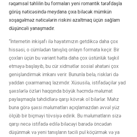
rəqəmsal təhlilin bu formaları yeni romantik tərəfdaşla
görüş nəticəsində meydana çıxa biləcək mümkün
xoşagəlməz nəticələrin riskini azaltmaq üçün sağlam
düşüncəli yanaşmadır.
“İnternetin inkişafı ilə həyatımızın getdikcə daha çox
hissəsi, o cümlədən tanışlıq onlayn formata keçir. Bir
çoxları üçün bu variant hətta daha çox üstünlük təşkil
etməyə başlayıb, bu cür xidmətlər sosial əhatəni çox
genişləndirmək imkanı verir. Bununla belə, riskləri də
yaddan çıxarmamaq lazımdır. Xüsusilə, istifadəçilər yad
şəxslərlə özləri haqqında böyük həcmdə məlumat
paylaşmaqla təhdidlərə qarşı kövrək ol bilərlər. Məhz
buna görə şəxsi məlumatları açıqlamazdan əvvəl yüz
ölçüb bir biçməyi tövsiyə edirik. Bu məlumatların sizə
qarşı necə istifadə edilə biləcəyi barədə öncədən
düşünmək və yeni tanışların təcili pul köçürmək və ya