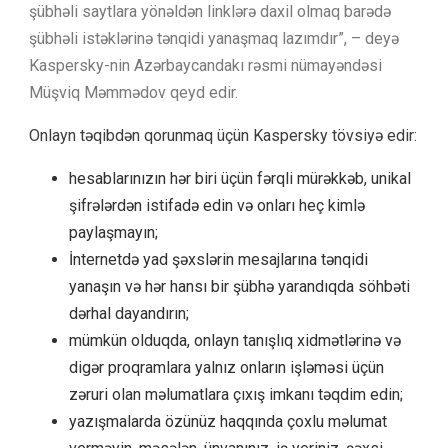
şübhəli saytlara yönəldən linklərə daxil olmaq barədə
şübhəli istəklərinə tənqidi yanaşmaq lazımdır”, – deyə
Kaspersky-nin Azərbaycandakı rəsmi nümayəndəsi
Müşviq Məmmədov qeyd edir.
Onlayn təqibdən qorunmaq üçün Kaspersky tövsiyə edir:
hesablarınızın hər biri üçün fərqli mürəkkəb, unikal
şifrələrdən istifadə edin və onları heç kimlə
paylaşmayın;
İnternetdə yad şəxslərin mesajlarına tənqidi
yanaşın və hər hansı bir şübhə yarandıqda söhbəti
dərhal dayandırın;
mümkün olduqda, onlayn tanışlıq xidmətlərinə və
digər proqramlara yalnız onların işləməsi üçün
zəruri olan məlumatlara çıxış imkanı təqdim edin;
yazışmalarda özünüz haqqında çoxlu məlumat