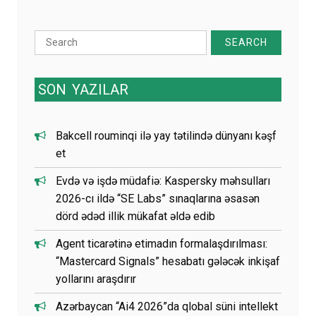
Search
for:
SON
YAZILAR
Bakcell rouminqi ilə yay tətilində dünyanı kəşf
et
Evdə və işdə müdafiə: Kaspersky məhsulları
2026-cı ildə “SE Labs” sınaqlarına əsasən
dörd ədəd illik mükafat əldə edib
Agent ticarətinə etimadın formalaşdırılması:
“Mastercard Signals” hesabatı gələcək inkişaf
yollarını araşdırır
Azərbaycan “Ai4 2026”da qlobal süni intellekt