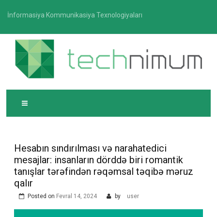
Skip
İnformasiya Kommunikasiya Texnologiyaları
to
content
T
İnformasiya-kommunikasiya texnologiyaları üzrə
ECHNIMUM
media platforması
Hesabın sındırılması və narahatedici
mesajlar: insanların dörddə biri romantik
tanışlar tərəfindən rəqəmsal təqibə məruz
qalır
Posted on
Fevral 14, 2024
by
user