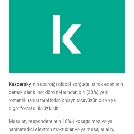
Kaspersky
-nin apardığı qlobal sorğuda iştirak edənlərin
demək olar ki hər dörd nəfərindən biri (23%) yeni
romantik tanışı tərəfindən onlayn təcavüzün bu və ya
digər forması ilə üzləşib.
Məsələn, respondentlərin 16%-i xoşagəlməz və ya
narahatedici elektron məktublar və ya mesajlar alıb,