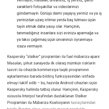
verməyin, məsələn, ünvanınız, iş yeriniz, şəxsi
xarakterli fotoşəkillər və videolarınızı
göndərməyin. Görüşü daimi yaşayış yeriniz və ya iş
yerinizdən uzaq ictimai yerdə baş tutması üçün
təyin etmək daha yaxşı olar. Həmçinin,
tanımadığınız insanlara sizi evinizə aparmağa və
ya taksi çağırmaq üçün ünvanınızı öyrənməyə
icazə verməyin.
Kaspersky “stalker” proqramları ilə fəal mübarizə aparır.
Məsələn, şirkət sənayedə ilk olaraq mümkün risklərin
təsviri ilə cihazda kommersiya təqib proqramının
aşkarlanması barədə bildiriş funksiyasından istifadə
etməyi təklif edib – bu, hazırda Android cihazları üçün
Kaspersky həllində tətbiq olunur. Həmçinin, Kaspersky
xüsusilə İnterpol tərəfindən dəstəklənən
Stalker
Proqramları ilə Mübarizə Koalisiyanın
təsisçilərindən