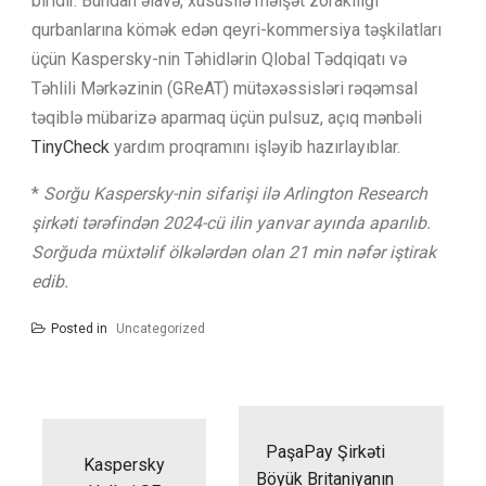
biridir. Bundan əlavə, xüsusilə məişət zorakılığı
qurbanlarına kömək edən qeyri-kommersiya təşkilatları
üçün Kaspersky-nin Təhidlərin Qlobal Tədqiqatı və
Təhlili Mərkəzinin (GReAT) mütəxəssisləri rəqəmsal
təqiblə mübarizə aparmaq üçün pulsuz, açıq mənbəli
TinyCheck
yardım proqramını işləyib hazırlayıblar.
*
Sorğu Kaspersky-nin sifarişi ilə Arlington Research
şirkəti tərəfindən 2024-cü ilin yanvar ayında aparılıb.
Sorğuda müxtəlif ölkələrdən olan 21 min nəfər iştirak
edib.
Posted in
Uncategorized
Yazı
naviqasiyası
PaşaPay Şirkəti
Kaspersky
Böyük Britaniyanın