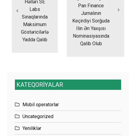
Həlləri SE
Pan Finance
Labs
Jurnalının
Sınaqlarında
Keçirdiyi Sorğuda
Maksimum
Ilin Ən Yaxşısı
Göstəricilərlə
Nominasiyasında
Yadda Qalıb
Qalib Olub
KATEQORİYALAR
Mobil operatorlar
Uncategorized
Yeniliklər