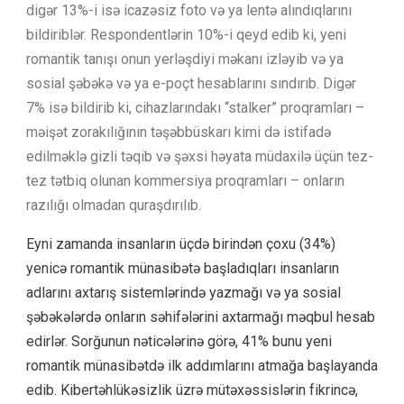
digər 13%-i isə icazəsiz foto və ya lentə alındıqlarını
bildiriblər. Respondentlərin 10%-i qeyd edib ki, yeni
romantik tanışı onun yerləşdiyi məkanı izləyib və ya
sosial şəbəkə və ya e-poçt hesablarını sındırıb. Digər
7% isə bildirib ki, cihazlarındakı “stalker” proqramları –
məişət zorakılığının təşəbbüskarı kimi də istifadə
edilməklə gizli təqib və şəxsi həyata müdaxilə üçün tez-
tez tətbiq olunan kommersiya proqramları – onların
razılığı olmadan quraşdırılıb.
Eyni zamanda insanların üçdə birindən çoxu (34%)
yenicə romantik münasibətə başladıqları insanların
adlarını axtarış sistemlərində yazmağı və ya sosial
şəbəkələrdə onların səhifələrini axtarmağı məqbul hesab
edirlər. Sorğunun nəticələrinə görə, 41% bunu yeni
romantik münasibətdə ilk addımlarını atmağa başlayanda
edib. Kibertəhlükəsizlik üzrə mütəxəssislərin fikrincə,