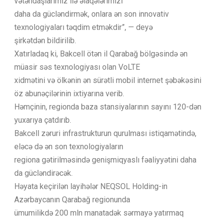
vətəndaşlarımız ilə əlaqələrimizi
daha da gücləndirmək, onlara ən son innovativ
texnologiyaları təqdim etməkdir”, — deyə
şirkətdən bildirilib.
Xatırladaq ki, Bakcell ötən il Qarabağ bölgəsində ən
müasir səs texnologiyası olan VoLTE
xidmətini və ölkənin ən sürətli mobil internet şəbəkəsini
öz abunəçilərinin ixtiyarına verib.
Həmçinin, regionda baza stansiyalarının sayını 120-dən
yuxarıya çatdırıb.
Bakcell zəruri infrastrukturun qurulması istiqamətində,
eləcə də ən son texnologiyaların
regiona gətirilməsində genişmiqyaslı fəaliyyətini daha
da gücləndirəcək.
Həyata keçirilən layihələr NEQSOL Holding-in
Azərbaycanın Qarabağ regionunda
ümumilikdə 200 mln manatadək sərmayə yatırmaq