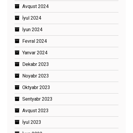
Avqust 2024
İyul 2024
İyun 2024
Fevral 2024
Yanvar 2024
Dekabr 2023
Noyabr 2023
Oktyabr 2023
Sentyabr 2023
Avqust 2023
İyul 2023