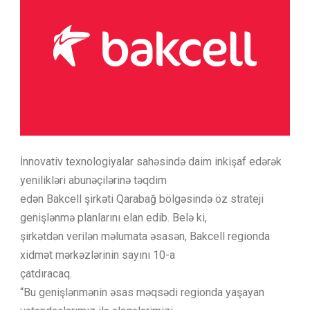
İnnovativ texnologiyalar sahəsində daim inkişaf edərək
yenilikləri abunəçilərinə təqdim
edən Bakcell şirkəti Qarabağ bölgəsində öz strateji
genişlənmə planlarını elan edib. Belə ki,
şirkətdən verilən məlumata əsasən, Bakcell regionda
xidmət mərkəzlərinin sayını 10-a
çatdıracaq.
“Bu genişlənmənin əsas məqsədi regionda yaşayan