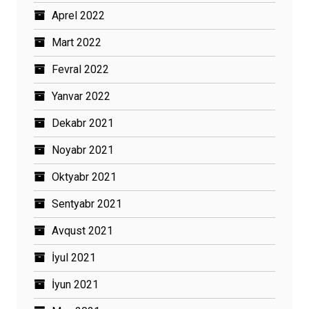
Aprel 2022
Mart 2022
Fevral 2022
Yanvar 2022
Dekabr 2021
Noyabr 2021
Oktyabr 2021
Sentyabr 2021
Avqust 2021
İyul 2021
İyun 2021