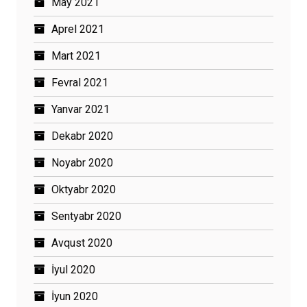
May 2021
Aprel 2021
Mart 2021
Fevral 2021
Yanvar 2021
Dekabr 2020
Noyabr 2020
Oktyabr 2020
Sentyabr 2020
Avqust 2020
İyul 2020
İyun 2020