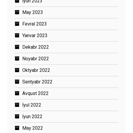
İyun 2023
May 2023
Fevral 2023
Yanvar 2023
Dekabr 2022
Noyabr 2022
Oktyabr 2022
Sentyabr 2022
Avqust 2022
İyul 2022
İyun 2022
May 2022