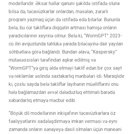
modelləridir. Əksər həllər qanuni şəkildə istifadə oluna
bilsə də, təcavüzkarlar onlardan, məsələn, zərərli
proqram yazmaq üçün də istifadə edə bilərlər. Bununla
belə, bu cür təkliflərə diqqətin artması həmişə onların
yaradıcılarının xeyrinə olmur. Belə ki, “WormGPT” 2023-
cü ilin avqustunda təhlükə yarada biləcəyinə dair yayılan
söhbətlərə görə bağlandı. Bundan əlavə, “Kaspersky”
mütəxəssisləri tərəfindən aşkar edilmiş və
“WormGPT”yə giriş əldə etməyi təklif edən bir çox sayt
və reklamlar əslində saxtakarlıq mənbələri idi. Maraqlıdır
ki, çoxlu sayda belə təkliflər layihənin müəlliflərini onu
hələ bağlamazdan əvvəl dələduzluq ehtimalı barədə
xəbərdarlıq etməyə məcbur edib.
“Böyük dil modellərinin inkişafının təcavüzkarlara öz
fəaliyyətlərini sadələşdirməyə imkan verməsi və eyni
zamanda onların sənayeyə daxil olmaları üçün maneəni