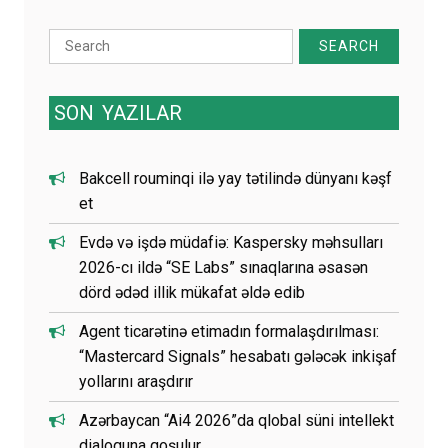
Search
for:
SON
YAZILAR
Bakcell rouminqi ilə yay tətilində dünyanı kəşf
et
Evdə və işdə müdafiə: Kaspersky məhsulları
2026-cı ildə “SE Labs” sınaqlarına əsasən
dörd ədəd illik mükafat əldə edib
Agent ticarətinə etimadın formalaşdırılması:
“Mastercard Signals” hesabatı gələcək inkişaf
yollarını araşdırır
Azərbaycan “Ai4 2026”da qlobal süni intellekt
dialoquna qoşulur