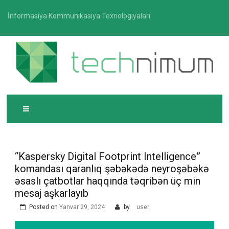
Skip
İnformasiya Kommunikasiya Texnologiyaları
to
content
T
İnformasiya-kommunikasiya texnologiyaları üzrə
ECHNIMUM
media platforması
“Kaspersky Digital Footprint Intelligence”
komandası qaranlıq şəbəkədə neyroşəbəkə
əsaslı çatbotlar haqqında təqribən üç min
mesaj aşkarlayıb
Posted on
Yanvar 29, 2024
by
user