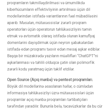
proqramların təkmilləşdirilməsi və ümumilikdə
kiberhücumların effektivliyinin artırılması üçün dil
modellərindən istifadə variantlarının fəal mübadiləsini
aparıb. Məsələn, mütəxəssislər zərərli proqram
operatorları üçün operatorun təhlükəsizliyini təmin
etmək və avtomatik olaraq istifadə olunan kamuflyaj
domenlərini dəyişdirmək üçün neyron şəbəkələrdən
istifadə edən proqramı təsvir edən mesaj aşkar ediblər.
Başqa bir müzakirədə yazıların müəllifləri “ChatGPT”ni
aşkarlanması və təhlili olduqca çətin olan polimorfik
zərərli kodu yaratmaq üçün təklif etdilər.
Open Source (Açıq mənbə) və pentest proqramları.
Böyük dil modellərinə əsaslanan həllər, o cümlədən
informasiya təhlükəsizliyi üzrə mütəxəssisləri üçün
proqramlar açıq mənbə proqramları tərtibatçıları
tərəfindən yaradılır. Bununla belə, təcavüzkarlar da bu cür