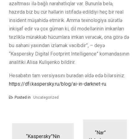
azaltması ilə bağlı narahatlıqlar var. Bununla belə,
hazırda biz bu cür həllərin istifadə edildiyi heç bir real
insident müşahidə etmirik. Amma texnologiya sürətlə
inkişaf edir və çox güman ki, dil modellərinin imkanları
tezliklə mürəkkəb hücumlara imkan verəcək, ona görə də
bu sahəni yaxından izləmək vacibdir”, – deyə
“Kaspersky Digital Footprint Intelligence” komandasının
analitiki Alisa Kulişenko bildirir.
Hesabatın tam versiyasını buradan əldə edə bilərsiniz:
https://dfi.kaspersky.ru/blog/ai-in-darknet-ru
.
Posted in
Uncategorized
Yazı
naviqasiyası
“Nar”
“Kaspersky”nin