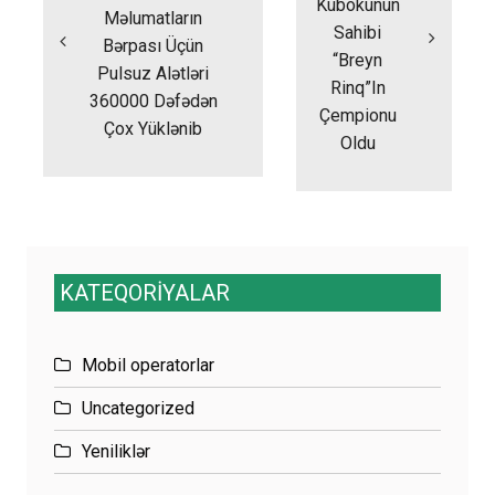
Kubokunun
Məlumatların
Sahibi
Bərpası Üçün
“Breyn
Pulsuz Alətləri
Rinq”in
360000 Dəfədən
Çempionu
Çox Yüklənib
Oldu
KATEQORİYALAR
Mobil operatorlar
Uncategorized
Yeniliklər