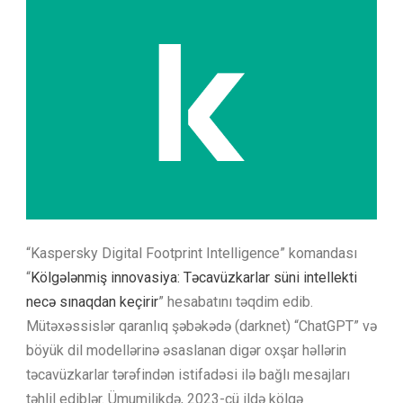
“Kaspersky Digital Footprint Intelligence” komandası
“
Kölgələnmiş innovasiya: Təcavüzkarlar süni intellekti
necə sınaqdan keçirir
” hesabatını təqdim edib.
Mütəxəssislər qaranlıq şəbəkədə (darknet) “ChatGPT” və
böyük dil modellərinə əsaslanan digər oxşar həllərin
təcavüzkarlar tərəfindən istifadəsi ilə bağlı mesajları
təhlil ediblər. Ümumilikdə, 2023-cü ildə kölgə