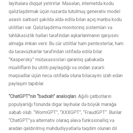
layihələrə diqqət yetirirlər. Məsələn, internetdə kodu
qəlizləşdirmək üçün nəzərdə tutulmuş generativ model
əsaslı sərbəst şəkildə əldə edilə bilən açıq mənbə kodu
utilitləri var. Qəlizləşdirmə monitorinq sistemləri və
təhlükəsizlik həlləri tərəfindən aşkarlanmanın qarşısını
almağa imkan verir. Bu cür utilitlər həm pentesterlər, həm
də təcavüzkarlar tərəfindən istifadə edilə bilər.
“Kaspersky” mütəxəssisləri qaranlıq şəbəkədə
müəlliflərin bu utiliti paylaşdığı və ondan zərərli
məqsədlər üçün necə istifadə oluna biləcəyini izah edən
paylaşım tapıblar.
“
ChatGPT
”
nin “
bədxah
” analoqları
. Ağıllı çatbotların
populyarlığı fonunda digər layihələr də böyük marağa
səbəb olub: “WormGPT”, “XXXGPT”, “FraudGPT”. Bunlar
“ChatGPT”yə alternativ olaraq əlavə funksionallıq və
aradan qaldırılmış məhdudiyyətlərlə təqdim olunan dil