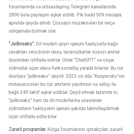
forumlarında və ixtisaslaşmış Telegram kanallarında
2890 belə paylaşım aşkar edilib. Pik hədd 509 mesajla
apreldə qeydə alınıb. Çoxsaylı müzakirələri bir neçə
istiqamətə bölmək olar.
“
Jailbreaks
”
.
Dil modeli qeyri-qanuni fəaliyyətlə bağlı
cavabları verə bilsin deyə, təcavüzkarlar xüsusi əmrlər
dəstindən istifadə edirlər. Onlar “ChatGPT” və oxşar
xidmətlər üçün əlavə funksionallıq yarada bilərlər. Bu cür
dəstlərə “jailbreaks” deyilir. 2023-cü ildə “Kaspersky”nin
mütəxəssisləri bu cür əmrlərin yayılması və satışı ilə
bağlı 249 təklif aşkar ediblər. Qeyd etmək lazımdır ki,
“jailbreaks” həm də dil modellərinə əsaslanan
xidmətlərin fəaliyyətini qanuni şəkildə təkmilləşdirmək
üçün istifadə edilə bilər.
Zərərli proqram
lar
.
Kölgə forumlarının iştirakçıları zərərli