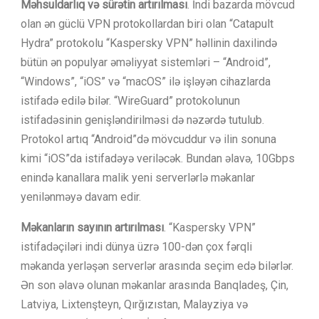
Məhsuldarlıq və sürətin artırılması
. İndi bazarda mövcud
olan ən güclü VPN protokollardan biri olan “Catapult
Hydra” protokolu “Kaspersky VPN” həllinin daxilində
bütün ən populyar əməliyyat sistemləri – “Android”,
“Windows”, “iOS” və “macOS” ilə işləyən cihazlarda
istifadə edilə bilər. “WireGuard” protokolunun
istifadəsinin genişləndirilməsi də nəzərdə tutulub.
Protokol artıq “Android”də mövcuddur və ilin sonuna
kimi “iOS”da istifadəyə veriləcək. Bundan əlavə, 10Gbps
enində kanallara malik yeni serverlərlə məkanlar
yenilənməyə davam edir.
Məkanların sayının artırılması
. “Kaspersky VPN”
istifadəçiləri indi dünya üzrə 100-dən çox fərqli
məkanda yerləşən serverlər arasında seçim edə bilərlər.
Ən son əlavə olunan məkanlar arasında Banqladeş, Çin,
Latviya, Lixtenşteyn, Qırğızıstan, Malayziya və