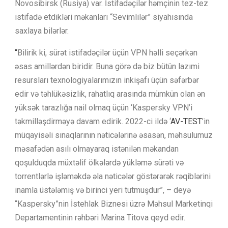
Novosibirsk (Rusiya) var. İstifadəçilər həmçinin tez-tez
istifadə etdikləri məkanları “Sevimlilər” siyahısında
saxlaya bilərlər.
“
Bilirik ki, sürət istifadəçilər üçün VPN həlli seçərkən
əsas amillərdən biridir. Buna görə də biz bütün lazımi
resursları texnologiyalarımızın inkişafı üçün səfərbər
edir və təhlükəsizlik, rahatlıq arasında mümkün olan ən
yüksək tarazlığa nail olmaq üçün ‘Kaspersky VPN’i
təkmilləşdirməyə davam edirik. 2022-ci ildə ‘
AV-TEST
’in
müqayisəli sınaqlarının nəticələrinə əsasən, məhsulumuz
məsafədən asılı olmayaraq istənilən məkandan
qoşulduqda müxtəlif ölkələrdə yükləmə sürəti və
torrentlərlə işləməkdə əla nəticələr göstərərək rəqiblərini
inamla üstələmiş və birinci yeri tutmuşdur”, – deyə
“Kaspersky”nin İstehlak Biznesi üzrə Məhsul Marketinqi
Departamentinin rəhbəri Marina Titova qeyd edir.