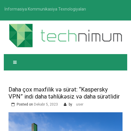
Skip
İnformasiya Kommunikasiya Texnologiyaları
to
content
T
İnformasiya-kommunikasiya texnologiyaları üzrə
ECHNIMUM
media platforması
Daha çox məxfilik və sürət: “Kaspersky
VPN” indi daha təhlükəsiz və daha sürətlidir
Posted on
Dekabr 5, 2023
by
user