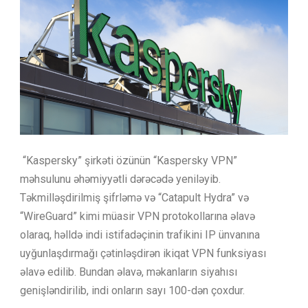
“Kaspersky” şirkəti özünün “Kaspersky VPN”
məhsulunu əhəmiyyətli dərəcədə yeniləyib.
Təkmilləşdirilmiş şifrləmə və “Catapult Hydra” və
“WireGuard” kimi müasir VPN protokollarına əlavə
olaraq, həlldə indi istifadəçinin trafikini IP ünvanına
uyğunlaşdırmağı çətinləşdirən ikiqat VPN funksiyası
əlavə edilib. Bundan əlavə, məkanların siyahısı
genişləndirilib, indi onların sayı 100-dən çoxdur.