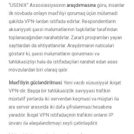
“USENIX” Assosiasiyasının
araşdırmasına
görə, insanlar
ilk növbədə onlayn məxfiliyi qorumaq üçün mütəmadi
şəkildə VPN-lərdən istifadə edirlər. Respondentlərin
əksəriyyəti şəxsi məlumatlarının təşkilatlar tərəfindən
toplanacağından narahatdırlar. Zərərli proqramları yayan
saytlardan da ehtiyatlanırlar. Araşdırmanın nəticələri
göstərir ki, şəxsi məlumatların qorunması və
təhlükəsizliyi hələ də istifadəçiləri narahat edən əsas
mövzulardan biri olaraq qalır.
Məxfiliyin gücləndirilməsi.
Yeni vacib xüsusiyyət ikiqat
VPN-dir. Başqa bir təhlükəsizlik səviyyəsi trafikin
müxtəlif yerlərdə iki serverdən keçməsi və müştəri ilə
ara server arasında iki dəfə şifrələnməsi hesabına
yaradılır. İkiqat VPN istifadəçinin trafikini onların IP
ünvanı ilə əlaqələndirməyi xeyli çətinləşdirir.