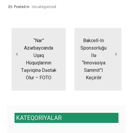
Posted in
Uncategorized
Yazı
naviqasiyası
“Nar”
Bakcell-In
Azərbaycanda
Sponsorluğu
Uşaq
Ilə
Hüquqlarının
“İnnovasiya
Təşviqinə Dəstək
Sammit”i
Olur – FOTO
Keçirilir
KATEQORİYALAR