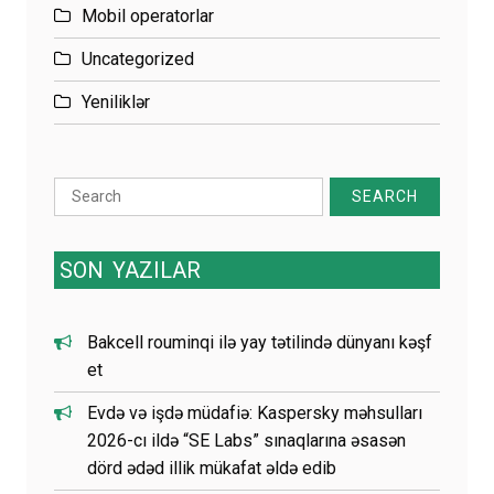
Mobil operatorlar
Uncategorized
Yeniliklər
Search
for:
SON
YAZILAR
Bakcell rouminqi ilə yay tətilində dünyanı kəşf
et
Evdə və işdə müdafiə: Kaspersky məhsulları
2026-cı ildə “SE Labs” sınaqlarına əsasən
dörd ədəd illik mükafat əldə edib