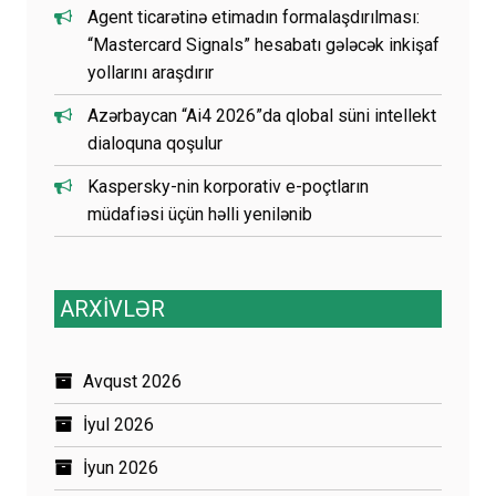
Agent ticarətinə etimadın formalaşdırılması:
“Mastercard Signals” hesabatı gələcək inkişaf
yollarını araşdırır
Azərbaycan “Ai4 2026”da qlobal süni intellekt
dialoquna qoşulur
Kaspersky-nin korporativ e-poçtların
müdafiəsi üçün həlli yenilənib
ARXİVLƏR
Avqust 2026
İyul 2026
İyun 2026