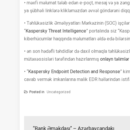
• məxfi məlumat tələb edən e-poçt, mesaj və ya zəngl
ya şübhəli linklərə klikləməzdən əvvəl göndərəni diqq
• Təhlükəsizlik Əməliyyatları Mərkəzinin (SOC) işçilər
“
Kaspersky Threat Intelligence
” portalında siz “Kas
kiberhücumlar haqqında məlumatları əldə edə bilərsin
• ən son hədəfli təhdidlər də daxil olmaqla təhlükəsizli
mütəxəssisləri tərəfindən hazırlanmış
onlayn təlimlər
• “
Kaspersky Endpoint Detection and Response
” ki
cavab vermək imkanlarına malik EDR həllərindən istif
Posted in
Uncategorized
Yazı
naviqasiyası
“Bank Əməkdaşı” – Azərbaycandakı