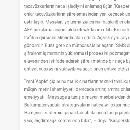
təcavüzkarların necə işlədiyini anlamaq üçün “Kaspers
onlar təcavüzkarların şifrələməsindən yan keçəcək üsul
çətinləşib. Məsələn, yoluxma zəncirinin başlanğıcı o
AES şifrələmə açarını əldə etmək lazım olub. Birinci
trafikin qarşısını almaqla əldə edilib. Açarla eyni ş
göndərilir. Buna görə də mütəxəssislər açarın “SMS
şifrələnmiş mətninin yüklənməsi prosesini pozmağın
əlavəsindən istifadə edərək şifrəli mətndə bir neçə b
ehtiyat nüsxəsini yükləyib və açarı onun ehtiva etdiy
“Yeni ‘Apple’ çiplərinə malik cihazların texniki təhlük
müqavimətini əhəmiyyətli dərəcədə artırır, amma onl
əməliyyatı ‘iMessage’a tanış olmayan mənbələrdən daxil
Bu kampaniyadakı strategiyaların nəticələri oxşar hücu
Həmçinin, sistemin qapalı təbiəti ilə onun tədqiqatçıla
yaxşılaşdırmağa kömək edə bilər”, – deyə “Kaspersky”