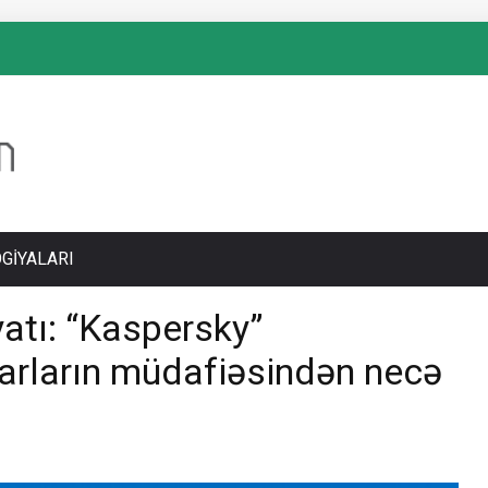
GIYALARI
atı: “Kaspersky”
arların müdafiəsindən necə