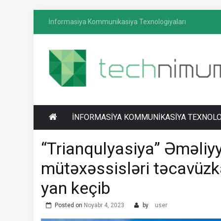
Skip
İnformasiya Kommunikasiya Texnologiyaları
to
content
T
İnformasiya-kommunikasiya texnologiyaları
ECHNIMUM
üzrə media platforması
İNFORMASIYA KOMMUNIKASIYA TEXNOLO
“Trianqulyasiya” Əməliyy
mütəxəssisləri təcavüzk
yan keçib
Posted on
Noyabr 4, 2023
by
user