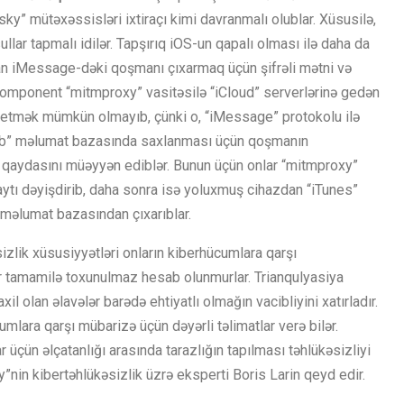
ky” mütəxəssisləri ixtiraçı kimi davranmalı olublar. Xüsusilə,
lar tapmalı idilər. Tapşırıq iOS-un qapalı olması ilə daha da
lan iMessage-dəki qoşmanı çıxarmaq üçün şifrəli mətni və
 komponent “mitmproxy” vasitəsilə “iCloud” serverlərinə gedən
eyi etmək mümkün olmayıb, çünki o, “iMessage” protokolu ilə
.db” məlumat bazasında saxlanması üçün qoşmanın
 qaydasını müəyyən ediblər. Bunun üçün onlar “mitmproxy”
aytı dəyişdirib, daha sonra isə yoluxmuş cihazdan “iTunes”
i məlumat bazasından çıxarıblar.
əsizlik xüsusiyyətləri onların kiberhücumlara qarşı
ar tamamilə toxunulmaz hesab olunmurlar. Trianqulyasiya
 olan əlavələr barədə ehtiyatlı olmağın vacibliyini xatırladır.
mlara qarşı mübarizə üçün dəyərli təlimatlar verə bilər.
r üçün əlçatanlığı arasında tarazlığın tapılması təhlükəsizliyi
nin kibertəhlükəsizlik üzrə eksperti Boris Larin qeyd edir.