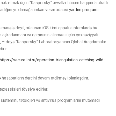
ömək etmək üçün “Kaspersky” əvvəllər hücum haqqında ətraflı
madığını yoxlamağa imkan verən xüsusi
yardım proqramı
 məsələ deyil, xüsusən iOS kimi qapalı sistemlərdə bu
n aşkarlanması və qarşısının alınması üçün çoxsəviyyəli
ir”, – deyə “Kaspersky” Laboratoriyasının Qlobal Araşdırmalar
irir.
https://securelist.ru/operation-triangulation-catching-wild-
ə hesabatların dərcini davam etdirməyi planlaşdırır.
əssisləri tövsiyə edirlər:
 sistemini, tətbiqləri və antivirus proqramlarını mütəmadi