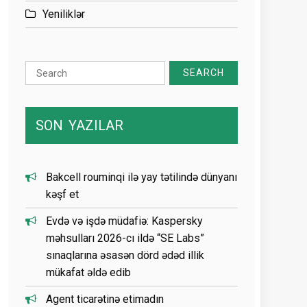
Yeniliklər
Search
for:
SON
YAZILAR
Bakcell rouminqi ilə yay tətilində dünyanı
kəşf et
Evdə və işdə müdafiə: Kaspersky
məhsulları 2026-cı ildə “SE Labs”
sınaqlarına əsasən dörd ədəd illik
mükafat əldə edib
Agent ticarətinə etimadın