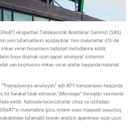
ReAT) ekspertləri Təhlükəsizlik Analitikləri Sammiti (SAS)
nin yeni təfərrüatlarını açıqlayıblar. Yeni məlumatlar iOS-da
ə imkan verən hücumların tədqiqat metodlarına aiddir.
ərini başa düşmək üçün qapalı əməliyyat sistemini
ndən yan keçməsinə imkan verən alətlər haqqında məlumat
n “Trianqulyasiya əməliyyatı” adlı APT kampaniyası haqqında
eç bir hərəkət tələb etməyən “iMessage” mesajları vasitəsilə
adə edilib. Nəticədə təcavüzkarlar cihaz və istifadəçi
r. “GReAT”ın məlumatına görə, onların əsas məqsədi casusluq
əbəbindən təfərrüatlı texniki analizin aparılması üçün uzun