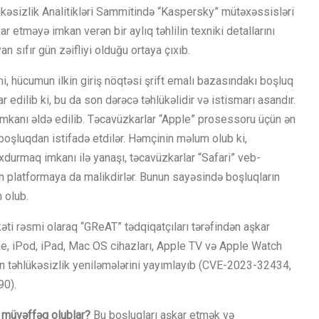
kəsizlik Analitikləri Sammitində “Kaspersky” mütəxəssisləri
 etməyə imkan verən bir aylıq təhlilin texniki detallarını
 sıfır gün zəifliyi olduğu ortaya çıxıb.
, hücumun ilkin giriş nöqtəsi şrift emalı bazasındakı boşluq
 edilib ki, bu da son dərəcə təhlükəlidir və istismarı asandır.
 imkanı əldə edilib. Təcavüzkarlar “Apple” prosessoru üçün ən
oşluqdan istifadə etdilər. Həmçinin məlum olub ki,
xdurmaq imkanı ilə yanaşı, təcavüzkarlar “Safari” veb-
ün platformaya da malikdirlər. Bunun sayəsində boşluqların
 olub.
əti rəsmi olaraq “GReAT” tədqiqatçıları tərəfindən aşkar
ne, iPod, iPad, Mac OS cihazları, Apple TV və Apple Watch
n təhlükəsizlik yeniləmələrini yayımlayıb (CVE-2023-32434,
0).
ə
m
ü
v
ə
ff
ə
q
olublar
?
Bu boşluqları aşkar etmək və