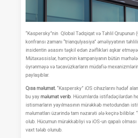
“Kaspersky”nin Qlobal Tədqiqat və Təhlil Qrupunun (G
konfransı zamanı “trianqulyasiya” əməliyyatının təhlili
insidentin əsasını təşkil edən zəiflikləri aşkar etməy
Mütəxəssislər, həmçinin kampaniyanın bütün mərhələl
öyrənməyə və təcavüzkarların müdafiə mexanizmləri
paylaşıblar.
Qısa məlumat.
“Kaspersky” iOS cihazlarını hədəf ala
bu yay
məlumat verib
. Hücumlarda istifadəçilərdən h
istismarların yayılmasının mürəkkəb metodundan istif
məlumatları üzərində tam nəzarəti ələ keçirə biliblə
olub. Hücumun mürəkkəbliyi və iOS-un qapalı olması s
vaxt tələb olunub.