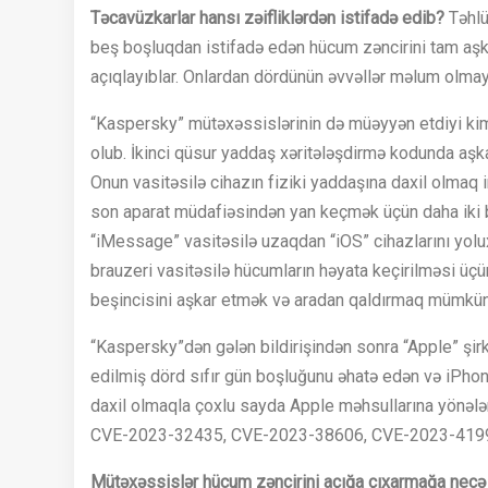
T
ə
cav
ü
zkarlar
hans
ı
z
ə
iflikl
ə
rd
ə
n
istifad
ə
edib
?
Təhlü
beş boşluqdan istifadə edən hücum zəncirini tam aşkar
açıqlayıblar. Onlardan dördünün əvvəllər məlum olmayan
“Kaspersky” mütəxəssislərinin də müəyyən etdiyi kimi
olub. İkinci qüsur yaddaş xəritələşdirmə kodunda aşkar
Onun vasitəsilə cihazın fiziki yaddaşına daxil olmaq
son aparat müdafiəsindən yan keçmək üçün daha iki b
“iMessage” vasitəsilə uzaqdan “iOS” cihazlarını yolu
brauzeri vasitəsilə hücumların həyata keçirilməsi üç
beşincisini aşkar etmək və aradan qaldırmaq mümkün
“Kaspersky”dən gələn bildirişindən sonra “Apple” şirk
edilmiş dörd sıfır gün boşluğunu əhatə edən və iPho
daxil olmaqla çoxlu sayda Apple məhsullarına yönələ
CVE-2023-32435, CVE-2023-38606, CVE-2023-4199
M
ü
t
ə
x
ə
ssisl
ə
r
h
ü
cum
z
ə
ncirini
a
çığ
a
çı
xarma
ğ
a
nec