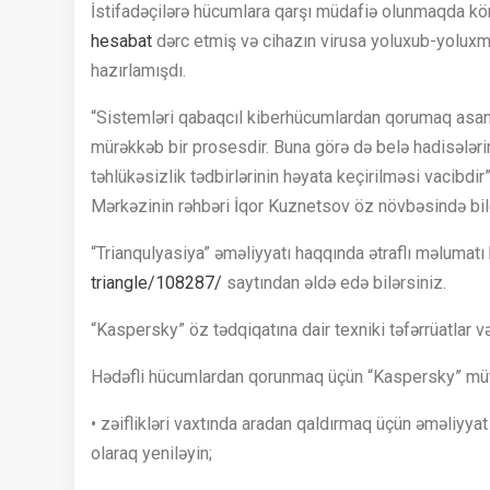
İstifadəçilərə hücumlara qarşı müdafiə olunmaqda k
hesabat
dərc etmiş və cihazın virusa yoluxub-yolux
hazırlamışdı.
“Sistemləri qabaqcıl kiberhücumlardan qorumaq asan
mürəkkəb bir prosesdir. Buna görə də belə hadisələri
təhlükəsizlik tədbirlərinin həyata keçirilməsi vacibd
Mərkəzinin rəhbəri İqor Kuznetsov öz növbəsində bild
“Trianqulyasiya” əməliyyatı haqqında ətraflı məlumatı
triangle/108287/
saytından əldə edə bilərsiniz.
“Kaspersky” öz tədqiqatına dair texniki təfərrüatlar v
Hədəfli hücumlardan qorunmaq üçün “Kaspersky” mütəx
• zəiflikləri vaxtında aradan qaldırmaq üçün əməliyyat
olaraq yeniləyin;