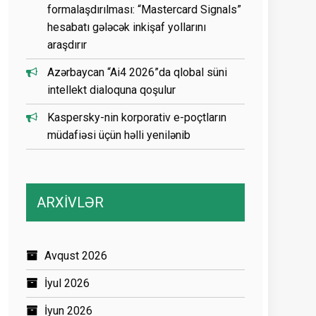
formalaşdırılması: “Mastercard Signals”
hesabatı gələcək inkişaf yollarını
araşdırır
Azərbaycan “Ai4 2026”da qlobal süni
intellekt dialoquna qoşulur
Kaspersky-nin korporativ e-poçtların
müdafiəsi üçün həlli yenilənib
ARXİVLƏR
Avqust 2026
İyul 2026
İyun 2026