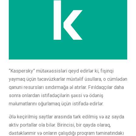
“Kaspersky” mütəxəssisləri qeyd edirlər ki, fişinqi
yaymaq üçün təcavüzkarlar müxtəlif üsullara, o cümlədən
qanuni resursları sındırmağa əl atırlar. Fırıldaqçılar daha
sonra onlardan istifadəçilərin şəxsi və ödəniş
məlumatlarını oğurlamaq üçün istifadə edirlər.
Ələ keçirilmiş saytlar arasında tərk edilmiş və az sayda
aktiv portallar ola bilər. Birincisi, bir qayda olaraq,
dəstəklənmir və onların çalışdığı proqram təminatındakı