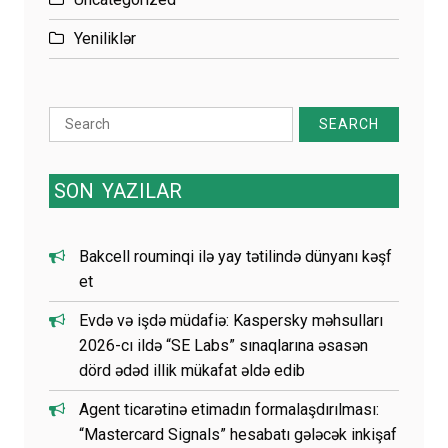
Yeniliklər
Search
for:
SON
YAZILAR
Bakcell rouminqi ilə yay tətilində dünyanı kəşf
et
Evdə və işdə müdafiə: Kaspersky məhsulları
2026-cı ildə “SE Labs” sınaqlarına əsasən
dörd ədəd illik mükafat əldə edib
Agent ticarətinə etimadın formalaşdırılması:
“Mastercard Signals” hesabatı gələcək inkişaf