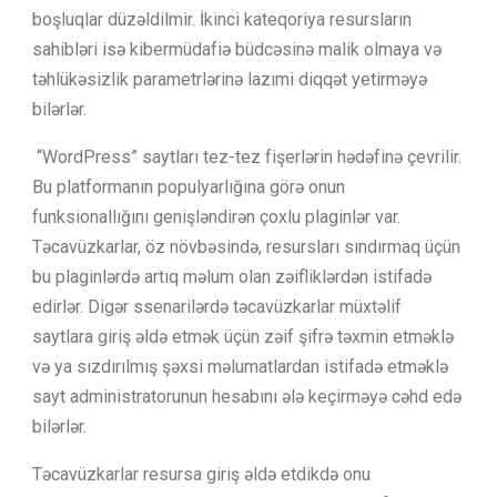
boşluqlar düzəldilmir. İkinci kateqoriya resursların
sahibləri isə kibermüdafiə büdcəsinə malik olmaya və
təhlükəsizlik parametrlərinə lazımi diqqət yetirməyə
bilərlər.
“WordPress” saytları tez-tez fişerlərin hədəfinə çevrilir.
Bu platformanın populyarlığına görə onun
funksionallığını genişləndirən çoxlu plaginlər var.
Təcavüzkarlar, öz növbəsində, resursları sındırmaq üçün
bu plaginlərdə artıq məlum olan zəifliklərdən istifadə
edirlər. Digər ssenarilərdə təcavüzkarlar müxtəlif
saytlara giriş əldə etmək üçün zəif şifrə təxmin etməklə
və ya sızdırılmış şəxsi məlumatlardan istifadə etməklə
sayt administratorunun hesabını ələ keçirməyə cəhd edə
bilərlər.
Təcavüzkarlar resursa giriş əldə etdikdə onu