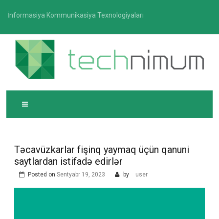
Skip
İnformasiya Kommunikasiya Texnologiyaları
to
content
T
İnformasiya-kommunikasiya texnologiyaları üzrə
ECHNIMUM
media platforması
Təcavüzkarlar fişinq yaymaq üçün qanuni
saytlardan istifadə edirlər
Posted on
Sentyabr 19, 2023
by
user