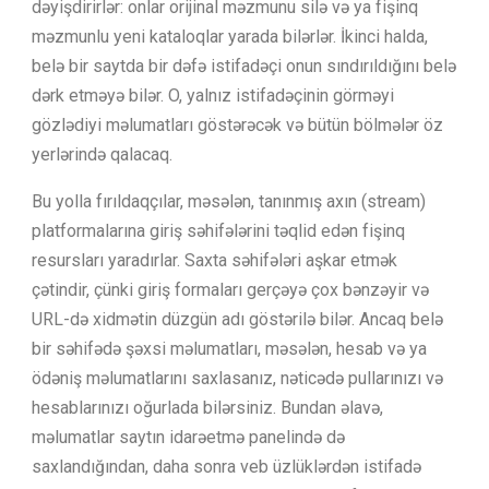
dəyişdirirlər: onlar orijinal məzmunu silə və ya fişinq
məzmunlu yeni kataloqlar yarada bilərlər. İkinci halda,
belə bir saytda bir dəfə istifadəçi onun sındırıldığını belə
dərk etməyə bilər. O, yalnız istifadəçinin görməyi
gözlədiyi məlumatları göstərəcək və bütün bölmələr öz
yerlərində qalacaq.
Bu yolla fırıldaqçılar, məsələn, tanınmış axın (stream)
platformalarına giriş səhifələrini təqlid edən fişinq
resursları yaradırlar. Saxta səhifələri aşkar etmək
çətindir, çünki giriş formaları gerçəyə çox bənzəyir və
URL-də xidmətin düzgün adı göstərilə bilər. Ancaq belə
bir səhifədə şəxsi məlumatları, məsələn, hesab və ya
ödəniş məlumatlarını saxlasanız, nəticədə pullarınızı və
hesablarınızı oğurlada bilərsiniz. Bundan əlavə,
məlumatlar saytın idarəetmə panelində də
saxlandığından, daha sonra veb üzlüklərdən istifadə