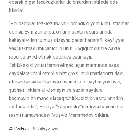
edərək digər təcavüzkarlar da onlardan istifadə edə
bilərlər.
“Fırıldaqçılar tez-tez məşhur brendləri yem kimi istismar
edirlər. Eyni zamanda, onların saxta resurslarında
hekayələrdən tutmuş dizayna qədər hərtərəfli keyfiyyət
yaxşılaşması müşahidə olunur. Həqiqi resursla saxta
resursu ayırd etmək getdikcə çətinləşir.
Təhlükəsizliyinizi təmin etmək üçün internetdə əsas
qaydalara əməl etməlisiniz: şəxsi məlumatlarınızı daxil
etməzdən əvvəl həmişə ünvanın veb-saytını yoxlayın,
şübhəli linklərə klikləməyin və saxta saytlara
keçməyinizə mane olacaq təhlükəsizlik vasitələrindən
istifadə edin”, – deyə “Kaspersky”nin Azıərbaycandakı
rəsmi nümayəndəsi Müşviq Məmmədov bildirir.
Posted in
Uncategorized