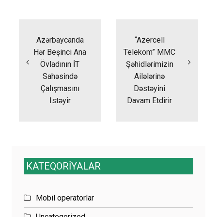
Yazı
naviqasiyası
Azərbaycanda
“Azercell
Hər Beşinci Ana
Telekom” MMC
Övladının İT
Şəhidlərimizin
Sahəsində
Ailələrinə
Çalışmasını
Dəstəyini
Istəyir
Davam Etdirir
KATEQORİYALAR
Mobil operatorlar
Uncategorized