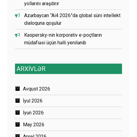
yollarını araşdırır
Azərbaycan “Ai4 2026”da qlobal süni intellekt
dialoquna qoşulur
Kaspersky-nin korporativ e-poçtların
müdafiəsi üçün həlli yenilənib
ARXİVLƏR
Avqust 2026
İyul 2026
İyun 2026
May 2026
Aprel 2026