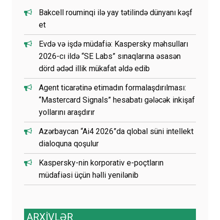
Bakcell rouminqi ilə yay tətilində dünyanı kəşf
et
Evdə və işdə müdafiə: Kaspersky məhsulları
2026-cı ildə “SE Labs” sınaqlarına əsasən
dörd ədəd illik mükafat əldə edib
Agent ticarətinə etimadın formalaşdırılması:
“Mastercard Signals” hesabatı gələcək inkişaf
yollarını araşdırır
Azərbaycan “Ai4 2026”da qlobal süni intellekt
dialoquna qoşulur
Kaspersky-nin korporativ e-poçtların
müdafiəsi üçün həlli yenilənib
ARXİVLƏR