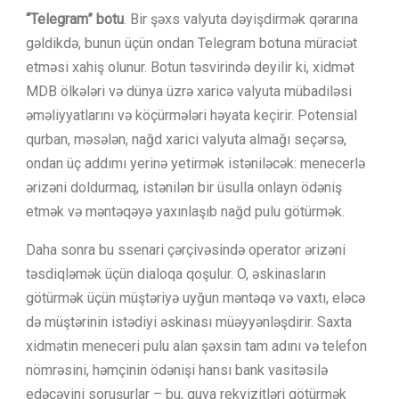
“Telegram” botu
. Bir şəxs valyuta dəyişdirmək qərarına
gəldikdə, bunun üçün ondan Telegram botuna müraciət
etməsi xahiş olunur. Botun təsvirində deyilir ki, xidmət
MDB ölkələri və dünya üzrə xaricə valyuta mübadiləsi
əməliyyatlarını və köçürmələri həyata keçirir. Potensial
qurban, məsələn, nağd xarici valyuta almağı seçərsə,
ondan üç addımı yerinə yetirmək istəniləcək: menecerlə
ərizəni doldurmaq, istənilən bir üsulla onlayn ödəniş
etmək və məntəqəyə yaxınlaşıb nağd pulu götürmək.
Daha sonra bu ssenari çərçivəsində operator ərizəni
təsdiqləmək üçün dialoqa qoşulur. O, əskinasların
götürmək üçün müştəriyə uyğun məntəqə və vaxtı, eləcə
də müştərinin istədiyi əskinası müəyyənləşdirir. Saxta
xidmətin meneceri pulu alan şəxsin tam adını və telefon
nömrəsini, həmçinin ödənişi hansı bank vasitəsilə
edəcəyini soruşurlar – bu, guya rekvizitləri götürmək