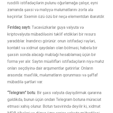
rusdilli istifadəçilərin pulunu oğurlamağa çalışır, eyni
zamanda şəxsi və maliyyə məlumatlarını zorla ələ
keçirirlər. Sxemin özü özü bir neçə elementdən ibarətdir.
Fırıldaq saytı
. Təcavüzkarlar guya valyuta və
kriptovalyuta mübadiləsini təklif etdikləri bir resurs
yaradıblar. İnandırıcı görünür: onun istifadəçi rəyləri,
kontakt və xidmət qaydaları olan bölməsi, habelə bir
şəxsin sonda alacağı məbləği hesablamaq üçün bir
forma yer alır. Saytın müəllifləri istifadəçilərin niyə məhz
onları seçdiyinə dair arqumentlər gətirirlər. Onların
arasında: məxfilik, məlumatların qorunması və şəffaf
mübadilə şərtləri var.
“Telegram” botu
. Bir şəxs valyuta dəyişdirmək qərarına
gəldikdə, bunun üçün ondan Telegram botuna müraciət
etməsi xahiş olunur. Botun təsvirində deyilir ki, xidmət