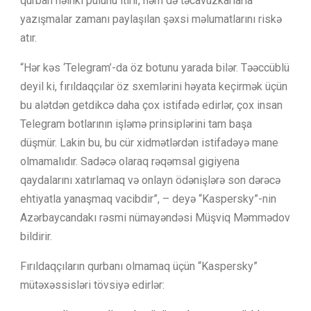
qurban nəinki pulunu itirir, həm də təcavüzkarlarla
yazışmalar zamanı paylaşılan şəxsi məlumatlarını riskə
atır.
“Hər kəs ‘Telegram’-da öz botunu yarada bilər. Təəccüblü
deyil ki, fırıldaqçılar öz sxemlərini həyata keçirmək üçün
bu alətdən getdikcə daha çox istifadə edirlər, çox insan
Telegram botlarının işləmə prinsiplərini tam başa
düşmür. Lakin bu, bu cür xidmətlərdən istifadəyə mane
olmamalıdır. Sadəcə olaraq rəqəmsal gigiyena
qaydalarını xatırlamaq və onlayn ödənişlərə son dərəcə
ehtiyatla yanaşmaq vacibdir”, – deyə “Kaspersky”-nin
Azərbaycandakı rəsmi nümayəndəsi Müşviq Məmmədov
bildirir.
Fırıldaqçıların qurbanı olmamaq üçün “Kaspersky”
mütəxəssisləri tövsiyə edirlər: