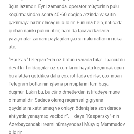
üçün lazımdır. Eyni zamanda, operator müştərinin pulu
köçürməsindən sonra 40-60 dəqiqə ərzində vəsaitin
çəkilməyə hazır olacağını bildirir. Bununla belə, nəticədə
qurban nəinki pulunu itirir, həm də təcavüzkarlarla
yazışmalar zamanı paylaşılan şəxsi məlumatlarını riskə
atır.
“Hər kəs ‘Telegram’-da öz botunu yarada bilər. Təəccüblü
deyil ki, fırıldaqçılar öz sxemlərini həyata keçirmək üçün
bu alətdən getdikcə daha çox istifadə edirlər, çox insan
Telegram botlarının işləmə prinsiplərini tam başa
düşmür. Lakin bu, bu cür xidmətlərdən istifadəyə mane
olmamalıdır. Sadəcə olaraq rəqəmsal gigiyena
qaydalarını xatırlamaq və onlayn ödənişlərə son dərəcə
ehtiyatla yanaşmaq vacibdir”, – deyə “Kaspersky”-nin
Azərbaycandakı rəsmi nümayəndəsi Müşviq Məmmədov
bildirir.