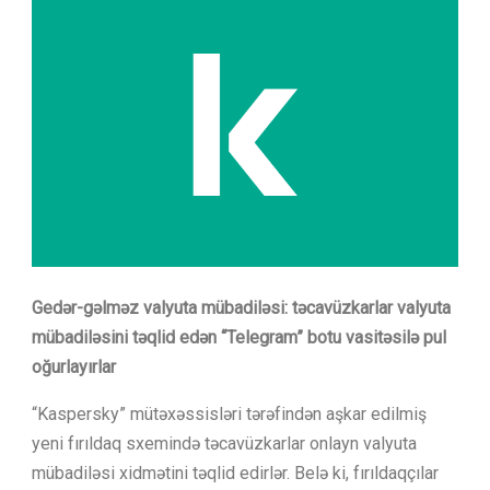
Gedər-gəlməz valyuta mübadiləsi: təcavüzkarlar valyuta
mübadiləsini təqlid edən “Telegram” botu vasitəsilə pul
oğurlayırlar
“Kaspersky” mütəxəssisləri tərəfindən aşkar edilmiş
yeni fırıldaq sxemində təcavüzkarlar onlayn valyuta
mübadiləsi xidmətini təqlid edirlər. Belə ki, fırıldaqçılar