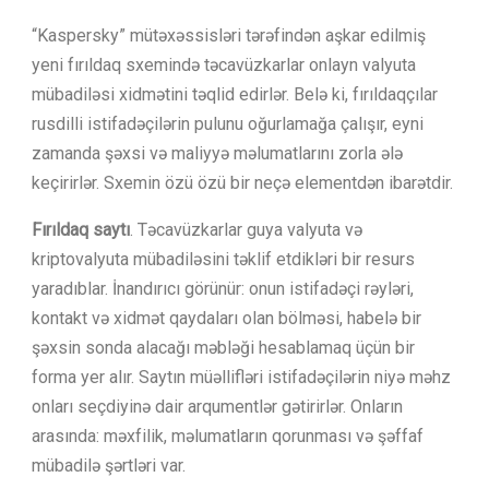
“Kaspersky” mütəxəssisləri tərəfindən aşkar edilmiş
yeni fırıldaq sxemində təcavüzkarlar onlayn valyuta
mübadiləsi xidmətini təqlid edirlər. Belə ki, fırıldaqçılar
rusdilli istifadəçilərin pulunu oğurlamağa çalışır, eyni
zamanda şəxsi və maliyyə məlumatlarını zorla ələ
keçirirlər. Sxemin özü özü bir neçə elementdən ibarətdir.
Fırıldaq saytı
. Təcavüzkarlar guya valyuta və
kriptovalyuta mübadiləsini təklif etdikləri bir resurs
yaradıblar. İnandırıcı görünür: onun istifadəçi rəyləri,
kontakt və xidmət qaydaları olan bölməsi, habelə bir
şəxsin sonda alacağı məbləği hesablamaq üçün bir
forma yer alır. Saytın müəllifləri istifadəçilərin niyə məhz
onları seçdiyinə dair arqumentlər gətirirlər. Onların
arasında: məxfilik, məlumatların qorunması və şəffaf
mübadilə şərtləri var.