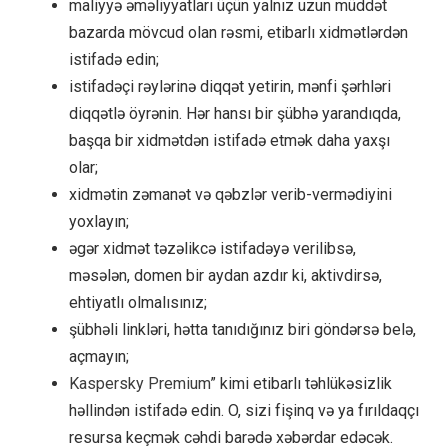
maliyyə əməliyyatları üçün yalnız uzun müddət
bazarda mövcud olan rəsmi, etibarlı xidmətlərdən
istifadə edin;
istifadəçi rəylərinə diqqət yetirin, mənfi şərhləri
diqqətlə öyrənin. Hər hansı bir şübhə yarandıqda,
başqa bir xidmətdən istifadə etmək daha yaxşı
olar;
xidmətin zəmanət və qəbzlər verib-vermədiyini
yoxlayın;
əgər xidmət təzəlikcə istifadəyə verilibsə,
məsələn, domen bir aydan azdır ki, aktivdirsə,
ehtiyatlı olmalısınız;
şübhəli linkləri, hətta tanıdığınız biri göndərsə belə,
açmayın;
Kaspersky Premium
” kimi etibarlı təhlükəsizlik
həllindən istifadə edin. O, sizi fişinq və ya fırıldaqçı
resursa keçmək cəhdi barədə xəbərdar edəcək.