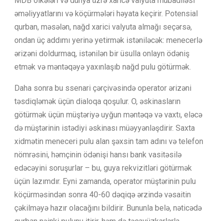
MDB ölkələri və dünya üzrə xaricə valyuta mübadiləsi
əməliyyatlarını və köçürmələri həyata keçirir. Potensial
qurban, məsələn, nağd xarici valyuta almağı seçərsə,
ondan üç addımı yerinə yetirmək istəniləcək: menecerlə
ərizəni doldurmaq, istənilən bir üsulla onlayn ödəniş
etmək və məntəqəyə yaxınlaşıb nağd pulu götürmək.
Daha sonra bu ssenari çərçivəsində operator ərizəni
təsdiqləmək üçün dialoqa qoşulur. O, əskinasların
götürmək üçün müştəriyə uyğun məntəqə və vaxtı, eləcə
də müştərinin istədiyi əskinası müəyyənləşdirir. Saxta
xidmətin meneceri pulu alan şəxsin tam adını və telefon
nömrəsini, həmçinin ödənişi hansı bank vasitəsilə
edəcəyini soruşurlar – bu, guya rekvizitləri götürmək
üçün lazımdır. Eyni zamanda, operator müştərinin pulu
köçürməsindən sonra 40-60 dəqiqə ərzində vəsaitin
çəkilməyə hazır olacağını bildirir. Bununla belə, nəticədə