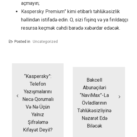
açmayın;
Kaspersky Premium
” kimi etibarlı təhlükəsizlik
həllindən istifadə edin. O, sizi fişinq və ya fırıldaqçı
resursa keçmək cəhdi barədə xəbərdar edəcək.
Posted in
Uncategorized
Yazı
naviqasiyası
“Kaspersky”:
Bakcell
Telefon
Abunəçiləri
Yazışmalarını
“NaviMax”-La
Necə Qorumalı
Övladlarının
Və Nə Üçün
Təhlükəsizliyinə
Yalnız
Nəzarət Edə
Şifrələmə
Biləcək
Kifayət Deyil?