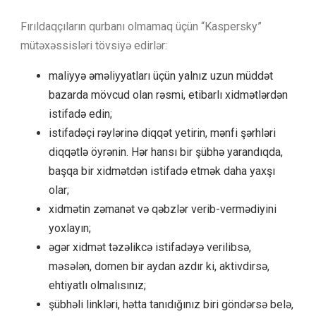
Fırıldaqçıların qurbanı olmamaq üçün “Kaspersky”
mütəxəssisləri tövsiyə edirlər:
maliyyə əməliyyatları üçün yalnız uzun müddət
bazarda mövcud olan rəsmi, etibarlı xidmətlərdən
istifadə edin;
istifadəçi rəylərinə diqqət yetirin, mənfi şərhləri
diqqətlə öyrənin. Hər hansı bir şübhə yarandıqda,
başqa bir xidmətdən istifadə etmək daha yaxşı
olar;
xidmətin zəmanət və qəbzlər verib-vermədiyini
yoxlayın;
əgər xidmət təzəlikcə istifadəyə verilibsə,
məsələn, domen bir aydan azdır ki, aktivdirsə,
ehtiyatlı olmalısınız;
şübhəli linkləri, hətta tanıdığınız biri göndərsə belə,