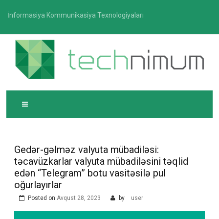
Skip
İnformasiya Kommunikasiya Texnologiyaları
to
content
T
İnformasiya-kommunikasiya texnologiyaları üzrə
ECHNIMUM
media platforması
Gedər-gəlməz valyuta mübadiləsi:
təcavüzkarlar valyuta mübadiləsini təqlid
edən “Telegram” botu vasitəsilə pul
oğurlayırlar
Posted on
Avqust 28, 2023
by
user