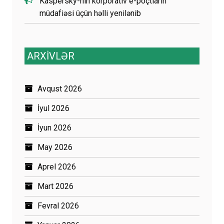
Kaspersky-nin korporativ e-poçtların
müdafiəsi üçün həlli yenilənib
ARXİVLƏR
Avqust 2026
İyul 2026
İyun 2026
May 2026
Aprel 2026
Mart 2026
Fevral 2026