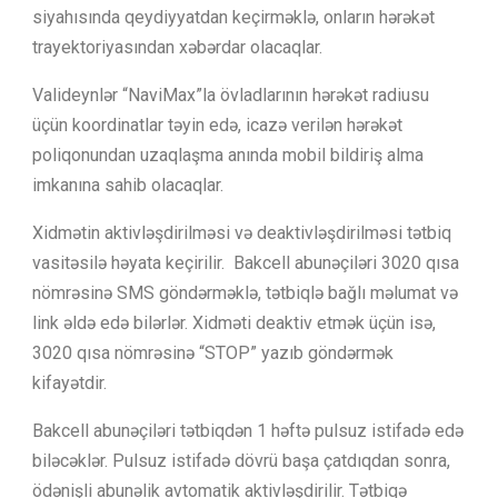
siyahısında qeydiyyatdan keçirməklə, onların hərəkət
trayektoriyasından xəbərdar olacaqlar.
Valideynlər “NaviMax”la övladlarının hərəkət radiusu
üçün koordinatlar təyin edə, icazə verilən hərəkət
poliqonundan uzaqlaşma anında mobil bildiriş alma
imkanına sahib olacaqlar.
Xidmətin aktivləşdirilməsi və deaktivləşdirilməsi tətbiq
vasitəsilə həyata keçirilir. Bakcell abunəçiləri 3020 qısa
nömrəsinə SMS göndərməklə, tətbiqlə bağlı məlumat və
link əldə edə bilərlər. Xidməti deaktiv etmək üçün isə,
3020 qısa nömrəsinə “STOP” yazıb göndərmək
kifayətdir.
Bakcell abunəçiləri tətbiqdən 1 həftə pulsuz istifadə edə
biləcəklər. Pulsuz istifadə dövrü başa çatdıqdan sonra,
ödənişli abunəlik avtomatik aktivləşdirilir. Tətbiqə