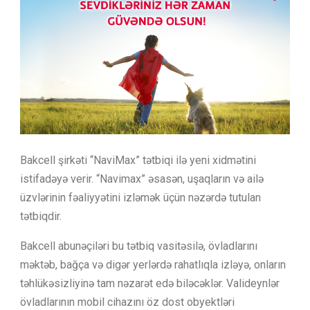
Bakcell şirkəti “NaviMax” tətbiqi ilə yeni xidmətini
istifadəyə verir. “Navimax” əsasən, uşaqların və ailə
üzvlərinin fəaliyyətini izləmək üçün nəzərdə tutulan
tətbiqdir.
Bakcell abunəçiləri bu tətbiq vasitəsilə, övladlarını
məktəb, bağça və digər yerlərdə rahatlıqla izləyə, onların
təhlükəsizliyinə tam nəzarət edə biləcəklər. Valideynlər
övladlarının mobil cihazını öz dost obyektləri