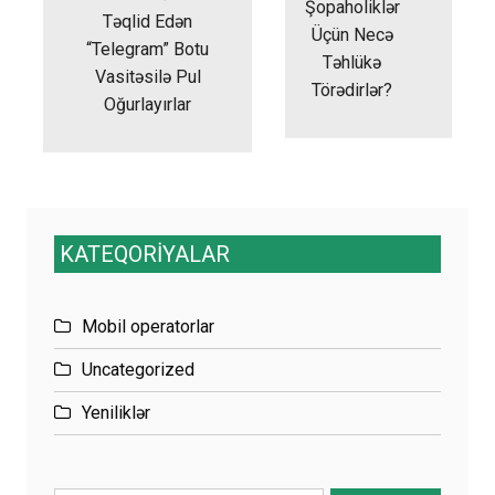
Şopaholiklər
Təqlid Edən
Üçün Necə
“Telegram” Botu
Təhlükə
Vasitəsilə Pul
Törədirlər?
Oğurlayırlar
KATEQORİYALAR
Mobil operatorlar
Uncategorized
Yeniliklər