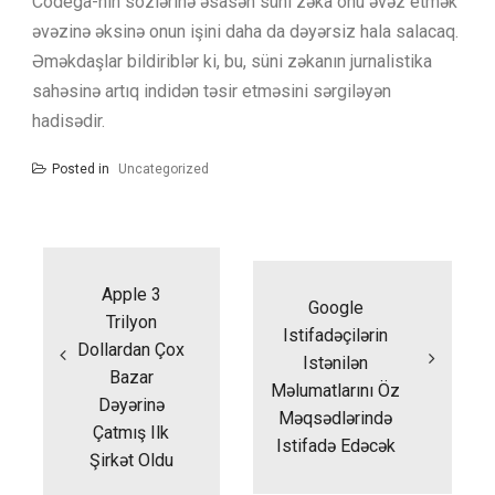
Codega-nın sözlərinə əsasən süni zəka onu əvəz etmək
əvəzinə əksinə onun işini daha da dəyərsiz hala salacaq.
Əməkdaşlar bildiriblər ki, bu, süni zəkanın jurnalistika
sahəsinə artıq indidən təsir etməsini sərgiləyən
hadisədir.
Posted in
Uncategorized
Yazı
naviqasiyası
Apple 3
Google
Trilyon
Istifadəçilərin
Dollardan Çox
Istənilən
Bazar
Məlumatlarını Öz
Dəyərinə
Məqsədlərində
Çatmış Ilk
Istifadə Edəcək
Şirkət Oldu