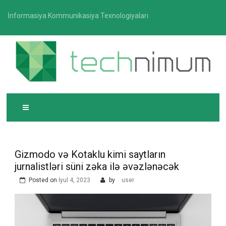
Skip
İnformasiya Kommunikasiya Texnologiyaları
to
content
T
İnformasiya-kommunikasiya texnologiyaları üzrə
ECHNIMUM
media platforması
Gizmodo və Kotaklu kimi saytların
jurnalistləri süni zəka ilə əvəzlənəcək
Posted on
İyul 4, 2023
by
user