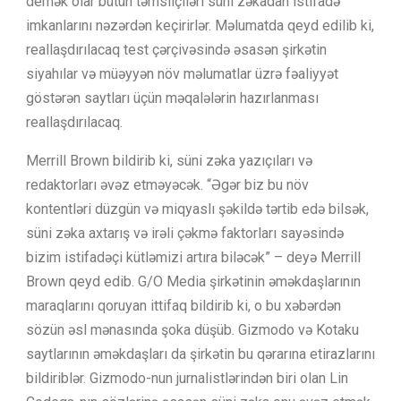
demək olar bütün təmsilçiləri süni zəkadan istifadə
imkanlarını nəzərdən keçirirlər. Məlumatda qeyd edilib ki,
reallaşdırılacaq test çərçivəsində əsasən şirkətin
siyahılar və müəyyən növ məlumatlar üzrə fəaliyyət
göstərən saytları üçün məqalələrin hazırlanması
reallaşdırılacaq.
Merrill Brown bildirib ki, süni zəka yazıçıları və
redaktorları əvəz etməyəcək. “Əgər biz bu növ
kontentləri düzgün və miqyaslı şəkildə tərtib edə bilsək,
süni zəka axtarış və irəli çəkmə faktorları sayəsində
bizim istifadəçi kütləmizi artıra biləcək” – deyə Merrill
Brown qeyd edib. G/O Media şirkətinin əməkdaşlarının
maraqlarını qoruyan ittifaq bildirib ki, o bu xəbərdən
sözün əsl mənasında şoka düşüb. Gizmodo və Kotaku
saytlarının əməkdaşları da şirkətin bu qərarına etirazlarını
bildiriblər. Gizmodo-nun jurnalistlərindən biri olan Lin