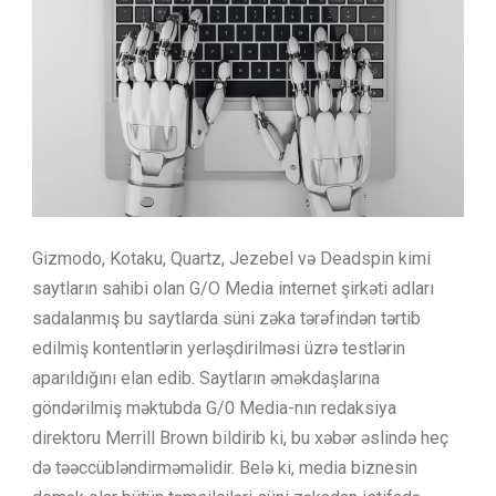
Gizmodo, Kotaku, Quartz, Jezebel və Deadspin kimi
saytların sahibi olan G/O Media internet şirkəti adları
sadalanmış bu saytlarda süni zəka tərəfindən tərtib
edilmiş kontentlərin yerləşdirilməsi üzrə testlərin
aparıldığını elan edib. Saytların əməkdaşlarına
göndərilmiş məktubda G/0 Media-nın redaksiya
direktoru Merrill Brown bildirib ki, bu xəbər əslində heç
də təəccübləndirməməlidir. Belə ki, media biznesin