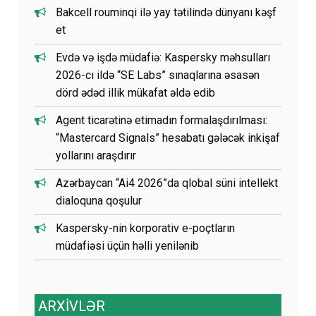
Bakcell rouminqi ilə yay tətilində dünyanı kəşf
et
Evdə və işdə müdafiə: Kaspersky məhsulları
2026-cı ildə “SE Labs” sınaqlarına əsasən
dörd ədəd illik mükafat əldə edib
Agent ticarətinə etimadın formalaşdırılması:
“Mastercard Signals” hesabatı gələcək inkişaf
yollarını araşdırır
Azərbaycan “Ai4 2026”da qlobal süni intellekt
dialoquna qoşulur
Kaspersky-nin korporativ e-poçtların
müdafiəsi üçün həlli yenilənib
ARXİVLƏR