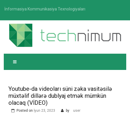
Skip
İnformasiya Kommunikasiya Texnologiyaları
to
content
T
İnformasiya-kommunikasiya texnologiyaları üzrə
ECHNIMUM
media platforması
Youtube-da videoları süni zəka vasitəsilə
müxtəlif dillərə dublyaj etmək mümkün
olacaq (VİDEO)
Posted on
İyun 23, 2023
by
user