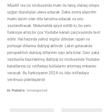
Müəllif isə öz növbəsində mətn ilə tanış olaraq istəyə
uyğun düzəlişləri əlavə edəcək. Daha sonra alqoritm
mətni lazım olan dilə tərcümə edəcək və onu
səsləndirəcək. Məlumatda qeyd edilib ki, bu yeni
funksiya artıq bir çox Youtube kanalı çərçivəsində test
edilir. Hal hazırda yalnız ingilis dilindən ispan və
portuqal dillərinə dublyaj aktivdir. Lakin gələcəkdə
perspektivli dublyaj dillərinin sayı arta bilər. Süni zəka
vasitəsilə hazırlanmış dublyaj öz növbəsində Youtube
kanallarına öz istifadəçi kütlələrini artırmaq imkanını
verəcək. Bu funksiyanın 2024-cü ildə istifadəyə
verilməsi planlaşdırılır.
Posted in
Uncategorized
Yazı