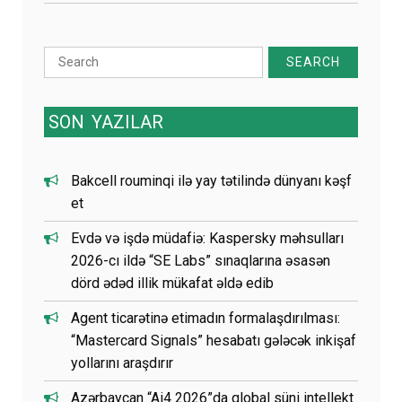
Search
for:
SON
YAZILAR
Bakcell rouminqi ilə yay tətilində dünyanı kəşf
et
Evdə və işdə müdafiə: Kaspersky məhsulları
2026-cı ildə “SE Labs” sınaqlarına əsasən
dörd ədəd illik mükafat əldə edib
Agent ticarətinə etimadın formalaşdırılması:
“Mastercard Signals” hesabatı gələcək inkişaf
yollarını araşdırır
Azərbaycan “Ai4 2026”da qlobal süni intellekt