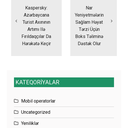
naviqasiyası
Kaspersky:
Nar
Azərbaycana
Yeniyetmələrin
Turist Axınının
Sağlam Həyat
Artımı Ilə
Tərzi Üçün
Fırıldaqçılar Da
Boks Təliminə
Hərəkətə Keçir
Dəstək Olur
KATEQORİYALAR
Mobil operatorlar
Uncategorized
Yeniliklər