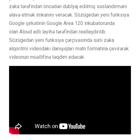
zəka tərəfindən öncədən dublyaj edilmiş səsləndirməni
əlavə etmək imkanını verəcək. Sözügedən yeni funksiya
Google şirkətinin Google Area 120 inkubatorunda
olan Aloud adlı layihə tərəfindən reallaşdırılıb.
Sözügedən yeni funksiya çərçivəsində süni zəka
alqoritmi videodakı danışıqları mətn formatına çevirərək
videonun müəllifinə təqdim edəcək.