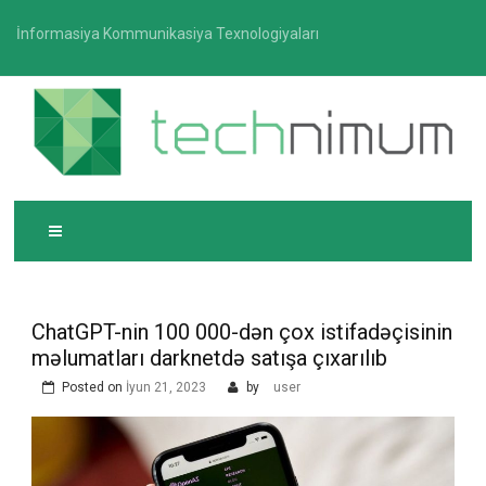
Skip
İnformasiya Kommunikasiya Texnologiyaları
to
content
T
İnformasiya-kommunikasiya texnologiyaları üzrə
ECHNIMUM
media platforması
ChatGPT-nin 100 000-dən çox istifadəçisinin
məlumatları darknetdə satışa çıxarılıb
Posted on
İyun 21, 2023
by
user