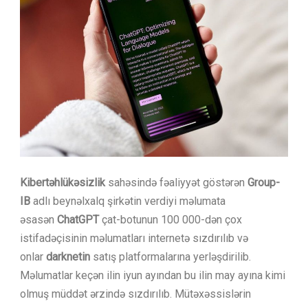
Kibertəhlükəsizlik
sahəsində fəaliyyət göstərən
Group-
IB
adlı beynəlxalq şirkətin verdiyi məlumata
əsasən
ChatGPT
çat-botunun 100 000-dən çox
istifadəçisinin məlumatları internetə sızdırılıb və
onlar
darknetin
satış platformalarına yerləşdirilib.
Məlumatlar keçən ilin iyun ayından bu ilin may ayına kimi
olmuş müddət ərzində sızdırılıb. Mütəxəssislərin