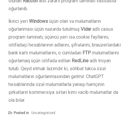
olunan
Raccon
adlı zərərli proqram təminatı vasitəsilə
oğurlanıb.
İkinci yeri
Windows
üçün olan və məlumatların
oğurlanması üçün nəzərdə tutulmuş
Vidar
adlı casus
proqram təminatı, üçüncü yeri isə cookie fayllarını,
istifadəçi hesablarının adlarını, şifrələrini, brauzerlərdəki
bank kartı məlumatlarını, o cümlədən
FTP
məlumatlarını
oğurlamaq üçün istifadə edilən
RedLine
adlı troyan
tutub. Qeyd etmək lazımdır ki, söhbət təkcə özəl
məlumatların oğurlanmasından getmir. ChatGPT
hesablarında özəl məlumatlarla yanaşı həmçinin
şirkətlərin kommersiya sirləri kimi vacib məlumatlar da
ola bilər.
Posted in
Uncategorized