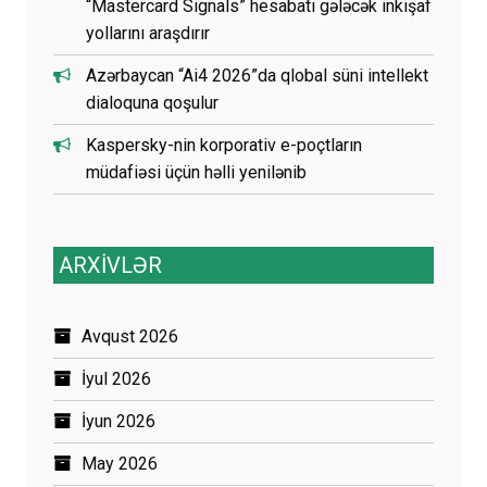
“Mastercard Signals” hesabatı gələcək inkişaf
yollarını araşdırır
Azərbaycan “Ai4 2026”da qlobal süni intellekt
dialoquna qoşulur
Kaspersky-nin korporativ e-poçtların
müdafiəsi üçün həlli yenilənib
ARXİVLƏR
Avqust 2026
İyul 2026
İyun 2026
May 2026