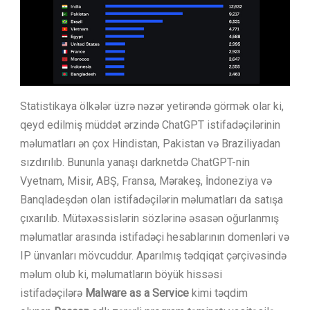
Statistikaya ölkələr üzrə nəzər yetirəndə görmək olar ki,
qeyd edilmiş müddət ərzində ChatGPT istifadəçilərinin
məlumatları ən çox Hindistan, Pakistan və Braziliyadan
sızdırılıb. Bununla yanaşı darknetdə ChatGPT-nin
Vyetnam, Misir, ABŞ, Fransa, Mərakeş, İndoneziya və
Banqladeşdən olan istifadəçilərin məlumatları da satışa
çıxarılıb. Mütəxəssislərin sözlərinə əsasən oğurlanmış
məlumatlar arasında istifadəçi hesablarının domenləri və
IP ünvanları mövcuddur. Aparılmış tədqiqat çərçivəsində
məlum olub ki, məlumatların böyük hissəsi
istifadəçilərə
Malware as a Service
kimi təqdim