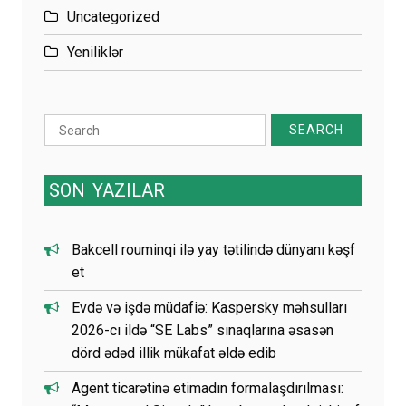
Uncategorized
Yeniliklər
Search
for:
SON
YAZILAR
Bakcell rouminqi ilə yay tətilində dünyanı kəşf
et
Evdə və işdə müdafiə: Kaspersky məhsulları
2026-cı ildə “SE Labs” sınaqlarına əsasən
dörd ədəd illik mükafat əldə edib
Agent ticarətinə etimadın formalaşdırılması: