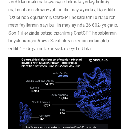
verdikləri məlumata əsasən darknetə yerləşdirilmiş
məlumatların əksəriyyəti bu ilin may ayında əldə edilib.
“Özlərində oğurlanmış ChatGPT hesablarını birləşdirən
mətn fayllarının sayı bu ilin may ayında 26 802-yə çatıb.
Son 1 il ərzində satışa çıxarılmış ChatGPT hesablarının
böyük hissəsi Asiya-Sakit okean regionundan əldə
edilib” – deyə mütəxəssislər qeyd ediblər.