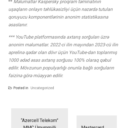
**
Məlumatlar Kaspersky proqram təminatının
uşaqların onlayn təhlükəsizliyi üçün nəzərdə tutulan
qoruyucu komponentlərinin anonim statistikasına
əsaslanır.
*** YouTube platformasında axtarış sorğuları üzrə
anonim məlumatlar.
2022-ci ilin mayından 2023-cü ilin
aprelinə qədər olan dövr üçün YouTube-dan toplanmış
1000 ədəd əsas axtarış sorğusu 100% olaraq qəbul
edilir.
Mövzunun populyarlığı onunla bağlı sorğuların
faizi
nə görə müəyyən edilir
.
Posted in
Uncategorized
Yazı
naviqasiyası
“Azercell Telekom”
MMC Ümummilli
Mastercard