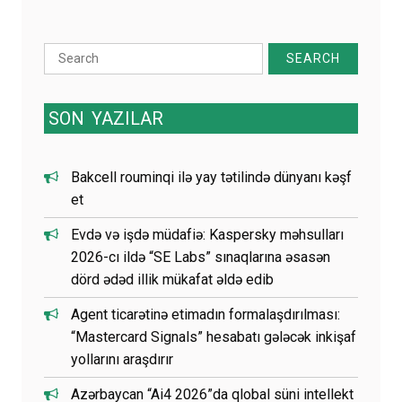
Search
for:
SON
YAZILAR
Bakcell rouminqi ilə yay tətilində dünyanı kəşf
et
Evdə və işdə müdafiə: Kaspersky məhsulları
2026-cı ildə “SE Labs” sınaqlarına əsasən
dörd ədəd illik mükafat əldə edib
Agent ticarətinə etimadın formalaşdırılması:
“Mastercard Signals” hesabatı gələcək inkişaf
yollarını araşdırır
Azərbaycan “Ai4 2026”da qlobal süni intellekt