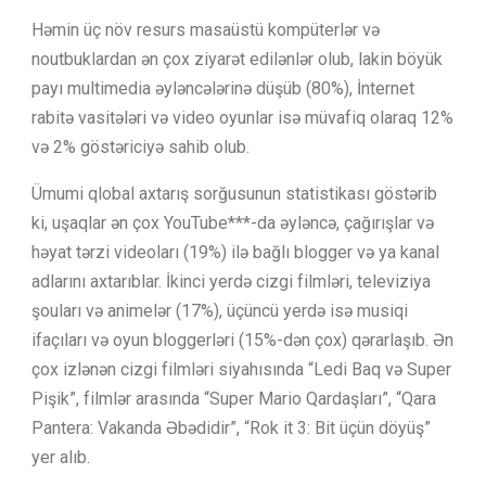
Həmin üç növ resurs masaüstü kompüterlər və
noutbuklardan ən çox ziyarət edilənlər olub, lakin böyük
payı multimedia əyləncələrinə düşüb (80%), İnternet
rabitə vasitələri və video oyunlar isə müvafiq olaraq 12%
və 2% göstəriciyə sahib olub.
Ümumi qlobal axtarış sorğusunun statistikası göstərib
ki, uşaqlar ən çox YouTube***-da əyləncə, çağırışlar və
həyat tərzi videoları (19%) ilə bağlı blogger və ya kanal
adlarını axtarıblar. İkinci yerdə cizgi filmləri, televiziya
şouları və animelər (17%), üçüncü yerdə isə musiqi
ifaçıları və oyun bloggerləri (15%-dən çox) qərarlaşıb. Ən
çox izlənən cizgi filmləri siyahısında “Ledi Baq və Super
Pişik”, filmlər arasında “Super Mario Qardaşları”, “Qara
Pantera: Vakanda Əbədidir”, “Rok it 3: Bit üçün döyüş”
yer alıb.