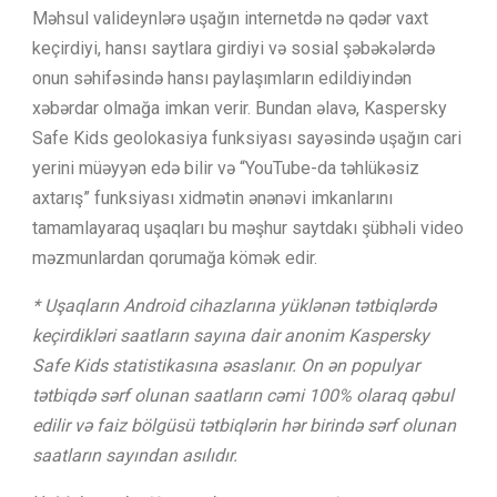
Məhsul valideynlərə uşağın internetdə nə qədər vaxt
keçirdiyi, hansı saytlara girdiyi və sosial şəbəkələrdə
onun səhifəsində hansı paylaşımların edildiyindən
xəbərdar olmağa imkan verir. Bundan əlavə, Kaspersky
Safe Kids geolokasiya funksiyası sayəsində uşağın cari
yerini müəyyən edə bilir və “YouTube-da təhlükəsiz
axtarış” funksiyası xidmətin ənənəvi imkanlarını
tamamlayaraq uşaqları bu məşhur saytdakı şübhəli video
məzmunlardan qorumağa kömək edir.
* Uşaqların Android cihazlarına yüklənən tətbiqlərdə
keçirdikləri saatların sayına dair anonim Kaspersky
Safe Kids statistikasına əsaslanır.
On ən populyar
tətbiqdə sərf olunan saatların cəmi 100% olaraq qəbul
edilir və faiz bölgüsü tətbiqlərin hər birində sərf olunan
saatların sayından asılıdır.