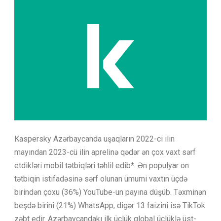
Kaspersky Azərbaycanda uşaqların 2022-ci ilin
mayından 2023-cü ilin aprelinə qədər ən çox vaxt sərf
etdikləri mobil tətbiqləri təhlil edib*. Ən populyar on
tətbiqin istifadəsinə sərf olunan ümumi vaxtın üçdə
birindən çoxu (36%) YouTube-un payına düşüb. Təxminən
beşdə birini (21%) WhatsApp, digər 13 faizini isə TikTok
zəbt edir. Azərbaycandakı ilk üçlük qlobal üçlüklə üst-