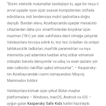
“Bizim statistik məlumatlar təsdiqləyir ki, əgər bir neçə il
əvvəl uşaqlar oyun üçün əsasən kompüterdən istifadə
edirdilərsə, indi tendensiya mobil qadcetlərə doğru
dəyişib. Bundan əlavə, Azərbaycanda uşaqlar masaüstü
cihazlardan daha çox smartfonlardan böyüklər üçün
məzmun (18+) yer alan səhifələrə daxil olmağa çalışırlar.
Valideynlərə tövsiyə edirik ki, tez-tez övladları ilə onlayn
təhlükəsizlik tədbirləri, məxfilik parametrləri və niyə
internetdə yad adamlara həddən artıq etibar etməməli
olduqları barədə danışsınlar və uduş və asan qazanc yer
alan cəlbedici təklifləri qəbul etməsinlər”, – Kaspersky-
nin Azərbaycandakı rəsmi nümayəndəsi Müşviq
Məmmədov bildirir.
Valideynlərə kömək üçün şirkət Bütün məşhur
platformalara – Windows, macOS, Android və iOS –
uyğun gələn
Kaspersky Safe Kids
həllini hazırlayıb.