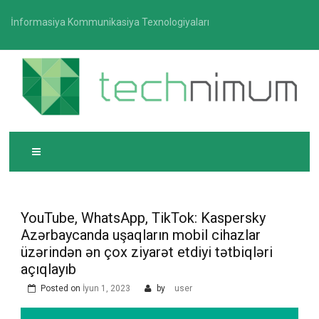
Skip
İnformasiya Kommunikasiya Texnologiyaları
to
content
T
İnformasiya-kommunikasiya texnologiyaları üzrə
ECHNIMUM
media platforması
YouTube, WhatsApp, TikTok: Kaspersky
Azərbaycanda uşaqların mobil cihazlar
üzərindən ən çox ziyarət etdiyi tətbiqləri
açıqlayıb
Posted on
İyun 1, 2023
by
user