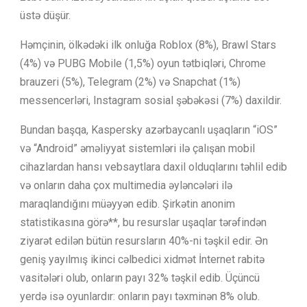
üstə düşür.
Həmçinin, ölkədəki ilk onluğa Roblox (8%), Brawl Stars
(4%) və PUBG Mobile (1,5%) oyun tətbiqləri, Chrome
brauzeri (5%), Telegram (2%) və Snapchat (1%)
messencerləri, Instagram sosial şəbəkəsi (7%) daxildir.
Bundan başqa, Kaspersky azərbaycanlı uşaqların “iOS”
və “Android” əməliyyat sistemləri ilə çalışan mobil
cihazlardan hansı vebsaytlara daxil olduqlarını təhlil edib
və onların daha çox multimedia əyləncələri ilə
maraqlandığını müəyyən edib. Şirkətin anonim
statistikasına görə**, bu resurslar uşaqlar tərəfindən
ziyarət edilən bütün resursların 40%-ni təşkil edir. Ən
geniş yayılmış ikinci cəlbedici xidmət İnternet rabitə
vasitələri olub, onların payı 32% təşkil edib. Üçüncü
yerdə isə oyunlardır: onların payı təxminən 8% olub.