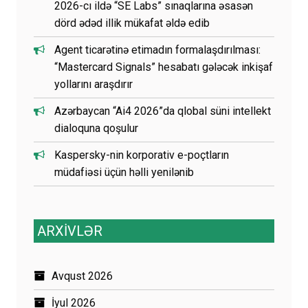
2026-cı ildə “SE Labs” sınaqlarına əsasən
dörd ədəd illik mükafat əldə edib
Agent ticarətinə etimadın formalaşdırılması:
“Mastercard Signals” hesabatı gələcək inkişaf
yollarını araşdırır
Azərbaycan “Ai4 2026”da qlobal süni intellekt
dialoquna qoşulur
Kaspersky-nin korporativ e-poçtların
müdafiəsi üçün həlli yenilənib
ARXİVLƏR
Avqust 2026
İyul 2026