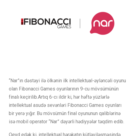
“Nar”ın dəstəyi ilə ölkənin ilk intellektual-əyləncəli oyunu
olan Fibonacci Games oyunlarının 9-cu mövsümünün
finalı keçirilib.Artıq 6-cı ildir ki, hər həftə yüzlərlə
intellektual asudə sevənləri Fibonacci Games oyunları
bir yerə yığır. Bu mövsümün final oyununun qaliblərinə
isə mobil operator “Nar” dəyərli hədiyyələr təqdim edib.
Qeyd edək ki, intellektual hərəkatın kütləviləşməsində