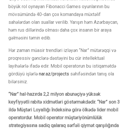
böyük rol oynayan Fibonacci Games oyunlarının bu
mövsümündə 40-dan çox komandaya müxtəlif
sahələrdən olan suallar verilib. Yarışın həm Azərbaycan,
həm rus dillərində olması daha çox insanın bir araya
gəlməsini təmin edib.
Hər zaman müasir trendləri izləyən “Nar” mütərəqqi və
proqressiv gənclərə dəstəyini bu cür intellektual
layihələrlə ifadə edir. Mobil operatorun bu istiqamətdə
gördüyü işlərlə
nar.az/projects
səhifəsindən tanış ola
bilərsiniz.
“Nar” hal-hazırda 2,2 milyon abunəçiyə yüksək
keyfiyyətli rabitə xidmətləri göstərməkdədir. “Nar” son 3
ildə Müştəri Loyallığı İndeksinə görə ölkədə lider mobil
operatordur. Mobil operator müştəriyönümlülük
strategiyasına sadiq qalaraq sərfəli qiymət qarşılığında