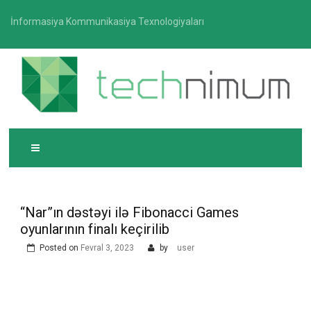
Skip
İnformasiya Kommunikasiya Texnologiyaları
to
content
T
İnformasiya-kommunikasiya texnologiyaları üzrə
ECHNIMUM
media platforması
“Nar”ın dəstəyi ilə Fibonacci Games
oyunlarının finalı keçirilib
Posted on
Fevral 3, 2023
by
user