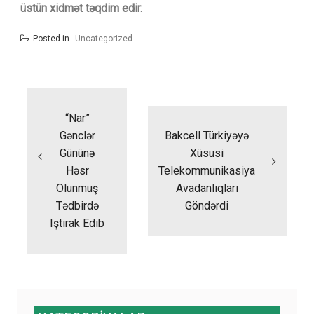
üstün xidmət təqdim edir.
Posted in
Uncategorized
Yazı
naviqasiyası
“Nar”
Gənclər
Bakcell Türkiyəyə
Gününə
Xüsusi
Həsr
Telekommunikasiya
Olunmuş
Avadanlıqları
Tədbirdə
Göndərdi
Iştirak Edib