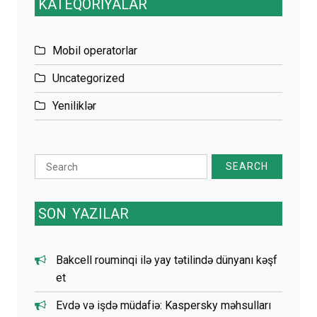
KATEQORİYALAR
Mobil operatorlar
Uncategorized
Yeniliklər
Search
for:
SON
YAZILAR
Bakcell rouminqi ilə yay tətilində dünyanı kəşf
et
Evdə və işdə müdafiə: Kaspersky məhsulları