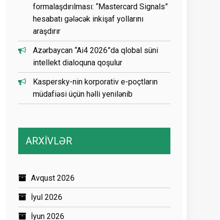
formalaşdırılması: “Mastercard Signals”
hesabatı gələcək inkişaf yollarını
araşdırır
Azərbaycan “Ai4 2026”da qlobal süni
intellekt dialoquna qoşulur
Kaspersky-nin korporativ e-poçtların
müdafiəsi üçün həlli yenilənib
ARXİVLƏR
Avqust 2026
İyul 2026
İyun 2026