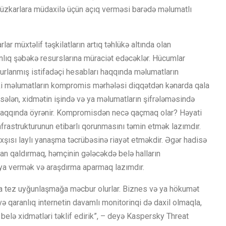
avüzkarlara müdaxilə üçün açıq verməsi barədə məlumatlı
ar müxtəlif təşkilatların artıq təhlükə altında olan
nlıq şəbəkə resurslarına müraciət edəcəklər. Hücumlar
urlanmış istifadəçi hesabları haqqında məlumatların
çünki məlumatların kompromis mərhələsi diqqətdən kənarda qala
sələn, xidmətin işində və ya məlumatların şifrələməsində
m haqqında öyrənir. Kompromisdən necə qaçmaq olar? Həyati
infrastrukturunun etibarlı qorunmasını təmin etmək lazımdır.
xşısı laylı yanaşma təcrübəsinə riayət etməkdir. Əgər hadisə
adan qaldırmaq, həmçinin gələcəkdə belə halların
ya vermək və araşdırma aparmaq lazımdır.
buna tez uyğunlaşmağa məcbur olurlar. Biznes və ya hökumət
ə qaranlıq internetin davamlı monitorinqi də daxil olmaqla,
 belə xidmətləri təklif edirik”, – deyə Kaspersky Threat