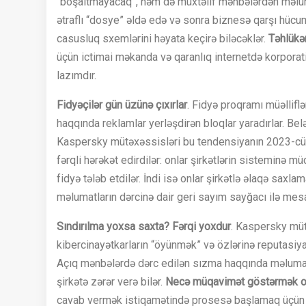
“boşaltmayacaq”, həm də müxtəlif mənbələrdən məlumat
ətraflı “dosye” əldə edə və sonra biznesə qarşı hücu
casusluq sxemlərini həyata keçirə biləcəklər.
Təhlükə
üçün ictimai məkanda və qaranlıq internetdə korporat
lazımdır.
Fidyəçilər gün üzünə çıxırlar
. Fidyə proqramı müəllifl
haqqında reklamlar yerləşdirən bloqlar yaradırlar. Belə
Kaspersky mütəxəssisləri bu tendensiyanın 2023-cü il
fərqli hərəkət edirdilər: onlar şirkətlərin sisteminə m
fidyə tələb etdilər. İndi isə onlar şirkətlə əlaqə saxl
məlumatların dərcinə dair geri sayım sayğacı ilə mesaj
Sındırılma yoxsa saxta?
Fərqi yoxdur
. Kaspersky müt
kibercinayətkarların “öyünmək” və özlərinə reputasiya
Açıq mənbələrdə dərc edilən sızma haqqında məlumat
şirkətə zərər verə bilər.
Necə müqavimət göstərmək o
cavab vermək istiqamətində prosesə başlamaq üçün m