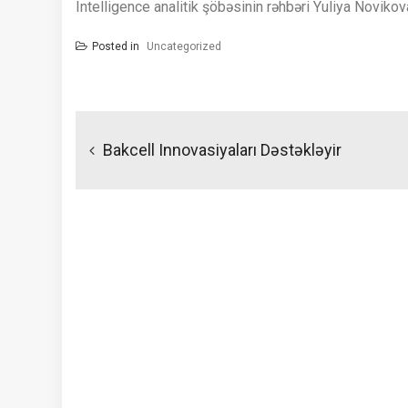
Intelligence analitik şöbəsinin rəhbəri Yuliya Novikova 
Posted in
Uncategorized
Yazı
naviqasiyası
Bakcell Innovasiyaları Dəstəkləyir