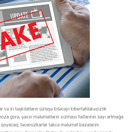
ə iri təşkilatların üzləşə biləcəyi kibertəhlükəsizlik
qnoza görə, şəxsi məlumatların sızması hallarının sayı artmağa
qoyacaq: təcavüzkarlar təkcə məlumat bazalarını