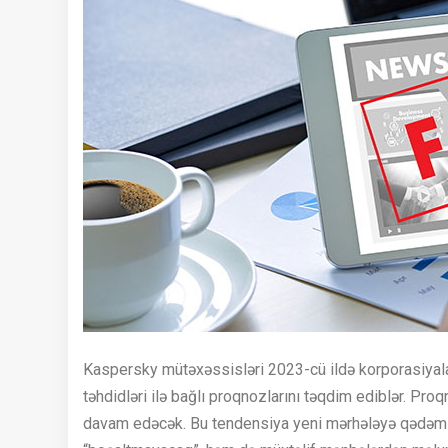
Kaspersky mütəxəssisləri 2023-cü ildə korporasiyalar v
təhdidləri ilə bağlı proqnozlarını təqdim ediblər. Pro
davam edəcək. Bu tendensiya yeni mərhələyə qədəm 