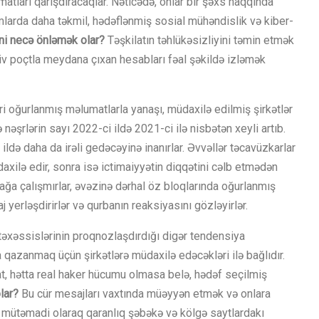
ları qarışdıracaqlar. Nəticədə, onlar bir şəxs haqqında
mlarda daha təkmil, hədəflənmiş sosial mühəndislik və kiber-
ni necə önləmək olar?
Təşkilatın təhlükəsizliyini təmin etmək
iv poçtla meydana çıxan hesabları fəal şəkildə izləmək
əri oğurlanmış məlumatlarla yanaşı, müdaxilə edilmiş şirkətlər
 nəşrlərin sayı 2022-ci ildə 2021-ci ilə nisbətən xeyli artıb.
də daha da irəli gedəcəyinə inanırlar. Əvvəllər təcavüzkarlar
üdaxilə edir, sonra isə ictimaiyyətin diqqətini cəlb etmədən
amağa çalışmırlar, əvəzinə dərhal öz bloqlarında oğurlanmış
 yerləşdirirlər və qurbanın reaksiyasını gözləyirlər.
əxəssislərinin proqnozlaşdırdığı digər tendensiya
 qazanmaq üçün şirkətlərə müdaxilə edəcəkləri ilə bağlıdır.
, hətta real haker hücumu olmasa belə, hədəf seçilmiş
lar?
Bu cür mesajları vaxtında müəyyən etmək və onlara
ütəmadi olaraq qaranlıq şəbəkə və kölgə saytlardakı