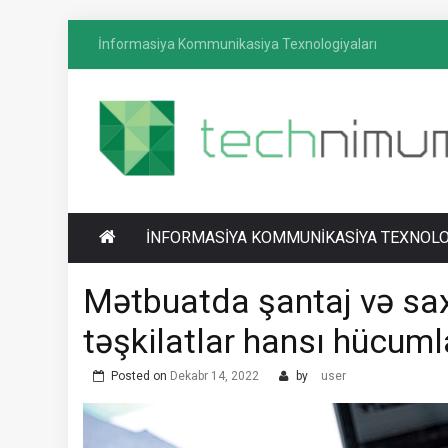
Skip
İnformasiya Kommunikasiya Texnologiyaları
to
content
T
İnformasiya-kommunikasiya texnologiyaları
ECHNIMUM
üzrə media platforması
İNFORMASIYA KOMMUNIKASIYA TEXNOLO
Mətbuatda şantaj və sax
təşkilatlar hansı hücuml
Posted on
Dekabr 14, 2022
by
user