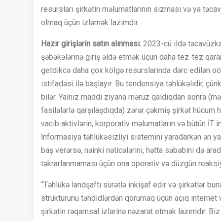
resursları şirkətin məlumatlarının sızması və ya təc
olmaq üçün izləmək lazımdır.
Hazır girişlərin satın alınması.
2023-cü ildə təcavüzkarl
şəbəkələrinə giriş əldə etmək üçün daha tez-tez qara
getdikcə daha çox kölgə resurslarında dərc edilən oö
istifadəsi ilə başlayır. Bu tendensiya təhlükəlidir, 
bilər. Yalnız maddi ziyana məruz qaldıqdan sonra (mə
fasilələrlə qarşılaşdıqda) zərər çəkmiş şirkət hücu
vacib aktivlərin, korporativ məlumatların və bütün İT 
İnformasiya təhlükəsizliyi sistemini yaradarkən ən ya
baş verərsə, nəinki nəticələrini, hətta səbəbini də ar
təkrarlanmaması üçün ona operativ və düzgün reaksi
“Təhlükə landşaftı sürətlə inkişaf edir və şirkətlər 
strukturunu təhdidlərdən qorumaq üçün açıq internet v
şirkətin rəqəmsal izlərinə nəzarət etmək lazımdır. Biz