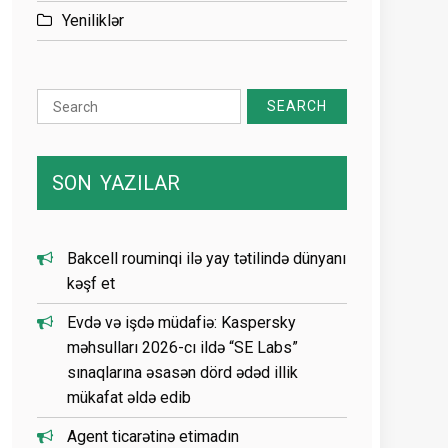
Yeniliklər
Search
for:
SON
YAZILAR
Bakcell rouminqi ilə yay tətilində dünyanı
kəşf et
Evdə və işdə müdafiə: Kaspersky
məhsulları 2026-cı ildə “SE Labs”
sınaqlarına əsasən dörd ədəd illik
mükafat əldə edib
Agent ticarətinə etimadın