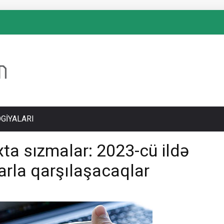
GIYALARI
ta sızmalar: 2023-cü ildə
arla qarşılaşacaqlar