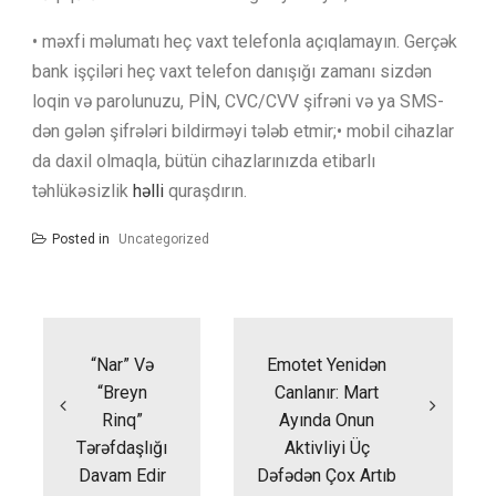
• məxfi məlumatı heç vaxt telefonla açıqlamayın. Gerçək
bank işçiləri heç vaxt telefon danışığı zamanı sizdən
loqin və parolunuzu, PİN, CVC/CVV şifrəni və ya SMS-
dən gələn şifrələri bildirməyi tələb etmir;• mobil cihazlar
da daxil olmaqla, bütün cihazlarınızda etibarlı
təhlükəsizlik
həlli
quraşdırın.
Posted in
Uncategorized
Yazı
naviqasiyası
“Nar” Və
Emotet Yenidən
“Breyn
Canlanır: Mart
Rinq”
Ayında Onun
Tərəfdaşlığı
Aktivliyi Üç
Davam Edir
Dəfədən Çox Artıb