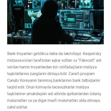
Bank troyanları getdikcə daha da təkmilləşir. Kaspersky
mütəxəssisləri tərəfindən aşkar edilən və “Fakecall” adı
verilən həmin troyanlardan biri istifadəçilərin maliyyə
təşkilatlarına zənglərini dinləyə bilir. Zərərli proqram
Cənubi Koreyanın tanınmış banklarının bank tətbiqlərini
təqlid edir. Onun köməyilə təcavüzkarlar maliyyə
təşkilatının əməkdaşları adı altında qurbanlardan ödəniş
məlumatları və ya digər məxfi məlumatları əldə etməyə
cəhd edirlər.