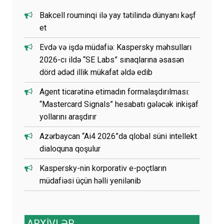
Bakcell rouminqi ilə yay tətilində dünyanı kəşf
et
Evdə və işdə müdafiə: Kaspersky məhsulları
2026-cı ildə “SE Labs” sınaqlarına əsasən
dörd ədəd illik mükafat əldə edib
Agent ticarətinə etimadın formalaşdırılması:
“Mastercard Signals” hesabatı gələcək inkişaf
yollarını araşdırır
Azərbaycan “Ai4 2026”da qlobal süni intellekt
dialoquna qoşulur
Kaspersky-nin korporativ e-poçtların
müdafiəsi üçün həlli yenilənib
ARXİVLƏR