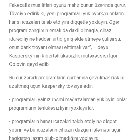
Fakecalls müəllifləri oyunu məhz bunun üzərində qurur.
Tövsiyə edirik ki, yeni proqramları yükləyərkən onların
hansı icazələri tələb etdiyini diqqətlə yoxlayın. Əgər
proqram zənglərin emalı da daxil olmaqla, cihaz
idarəçiliyinə həddən artıq giriş əldə etməyə çalışırsa,
onun bank troyanı olması ehtimalı var”, – deyə
Kaspersky-nin kibertəhlükəsizlik mütəxəssisi İqor
Qolovin qeyd edib.
Bu cür zərərli proqramların qurbanına çevrilmək riskini
azaltmaq üçün Kaspersky tövsiyə edir:
• proqramları yalnız rəsmi mağazalardan yükləyin: onlar
proqramların təhlükəsizliyini yoxlayırlar;
• proqramların hansı icazələri tələb etdiyinə diqqət
yetirin və bu icazələrin cihazın düzgün işləməsi üçün
həqiqətən lazım olub-olmadığını yoxlayın;