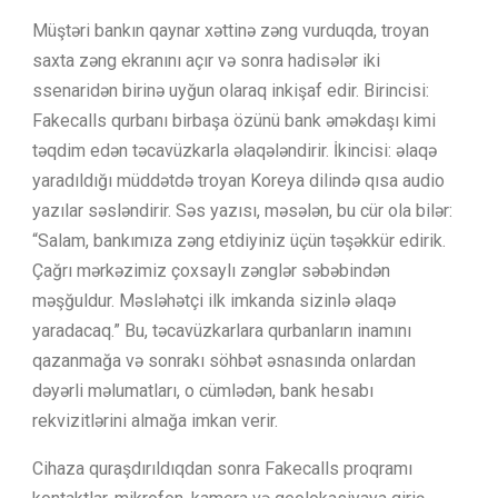
Müştəri bankın qaynar xəttinə zəng vurduqda, troyan
saxta zəng ekranını açır və sonra hadisələr iki
ssenaridən birinə uyğun olaraq inkişaf edir. Birincisi:
Fakecalls qurbanı birbaşa özünü bank əməkdaşı kimi
təqdim edən təcavüzkarla əlaqələndirir. İkincisi: əlaqə
yaradıldığı müddətdə troyan Koreya dilində qısa audio
yazılar səsləndirir. Səs yazısı, məsələn, bu cür ola bilər:
“Salam, bankımıza zəng etdiyiniz üçün təşəkkür edirik.
Çağrı mərkəzimiz çoxsaylı zənglər səbəbindən
məşğuldur. Məsləhətçi ilk imkanda sizinlə əlaqə
yaradacaq.” Bu, təcavüzkarlara qurbanların inamını
qazanmağa və sonrakı söhbət əsnasında onlardan
dəyərli məlumatları, o cümlədən, bank hesabı
rekvizitlərini almağa imkan verir.
Cihaza quraşdırıldıqdan sonra Fakecalls proqramı