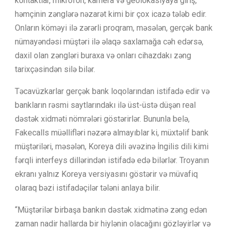
kontaktlar, mikrofon, kamera və geolokasiyaya giriş,
həmçinin zənglərə nəzarət kimi bir çox icazə tələb edir.
Onların köməyi ilə zərərli proqram, məsələn, gerçək bank
nümayəndəsi müştəri ilə əlaqə saxlamağa cəh edərsə,
daxil olan zəngləri buraxa və onları cihazdakı zəng
tarixçəsindən silə bilər.
Təcavüzkarlar gerçək bank loqolarından istifadə edir və
bankların rəsmi saytlarındakı ilə üst-üstə düşən real
dəstək xidməti nömrələri göstərirlər. Bununla belə,
Fakecalls müəllifləri nəzərə almayıblar ki, müxtəlif bank
müştəriləri, məsələn, Koreya dili əvəzinə İngilis dili kimi
fərqli interfeys dillərindən istifadə edə bilərlər. Troyanın
ekranı yalnız Koreya versiyasını göstərir və müvafiq
olaraq bəzi istifadəçilər tələni anlaya bilir.
“Müştərilər birbaşa bankın dəstək xidmətinə zəng edən
zaman nadir hallarda bir hiylənin olacağını gözləyirlər və