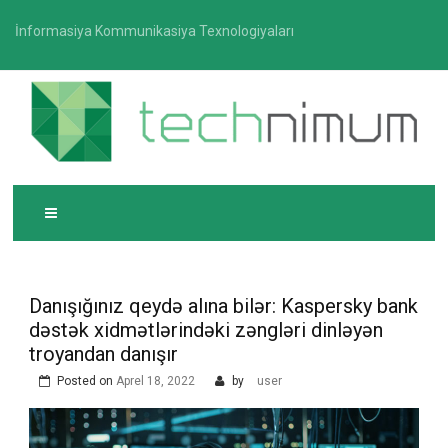
Skip
İnformasiya Kommunikasiya Texnologiyaları
to
content
T
İnformasiya-kommunikasiya texnologiyaları üzrə
ECHNIMUM
media platforması
Danışığınız qeydə alına bilər: Kaspersky bank
dəstək xidmətlərindəki zəngləri dinləyən
troyandan danışır
Posted on
Aprel 18, 2022
by
user