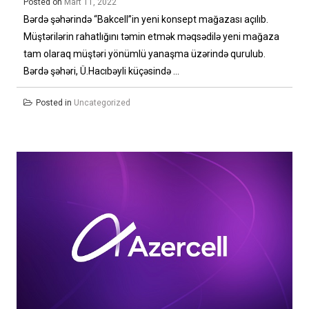
Posted on
Mart 11, 2022
Bərdə şəhərində “Bakcell”in yeni konsept mağazası açılıb.
Müştərilərin rahatlığını təmin etmək məqsədilə yeni mağaza
tam olaraq müştəri yönümlü yanaşma üzərində qurulub.
Bərdə şəhəri, Ü.Hacıbəyli küçəsində ...
Posted in
Uncategorized