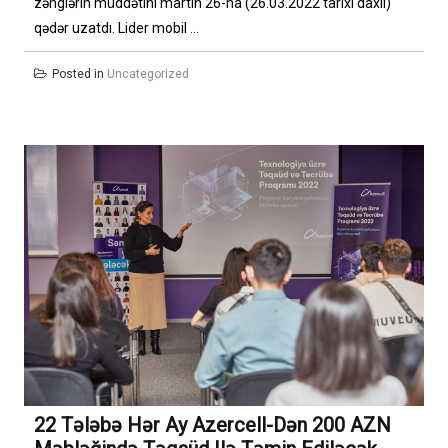
zənglərin müddətini martın 26-na (26.03.2022 tarixi daxil)
qədər uzatdı. Lider mobil ...
Posted in
Uncategorized
22 Tələbə Hər Ay Azercell-Dən 200 AZN