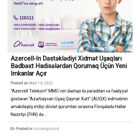
Azercell-In Dəstəklədiyi Xidmət Uşaqları
Bədbəxt Hadisələrdən Qorumaq Üçün Yeni
Imkanlar Açır
Posted on
Mart 14, 2022
“Azercell Telekom” MMC-nin dəstəyi ilə yaradılan və fəaliyyət
göstərən “Azərbaycan Uşaq Qaynar Xətt” (AUQX) xidmətinin
əməkdaşlıq etdiyi dövlət qurumları sırasına Fövqəladə Hallar
Nazirliyi (FHN) də ...
Posted in
Uncategorized