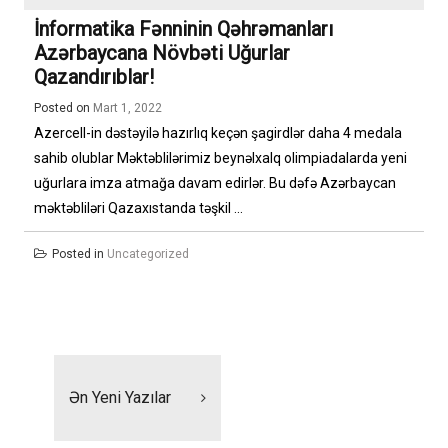
İnformatika Fənninin Qəhrəmanları
Azərbaycana Növbəti Uğurlar
Qazandırıblar!
Posted on
Mart 1, 2022
Azercell-in dəstəyilə hazırlıq keçən şagirdlər daha 4 medala
sahib olublar Məktəblilərimiz beynəlxalq olimpiadalarda yeni
uğurlara imza atmağa davam edirlər. Bu dəfə Azərbaycan
məktəbliləri Qazaxıstanda təşkil ...
Posted in
Uncategorized
Yazı
naviqasiyası
Ən Yeni Yazılar