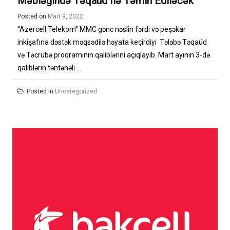
Məbləğində Təqaüd Ilə Təmin Ediləcək
Posted on
Mart 9, 2022
“Azercell Telekom” MMC gənc nəslin fərdi və peşəkar
inkişafına dəstək məqsədilə həyata keçirdiyi Tələbə Təqaüd
və Təcrübə proqramının qaliblərini açıqlayıb. Mart ayının 3-də
qaliblərin təntənəli ...
Posted in
Uncategorized