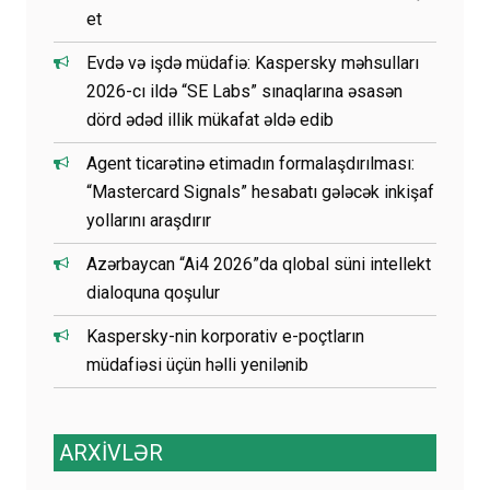
et
Evdə və işdə müdafiə: Kaspersky məhsulları
2026-cı ildə “SE Labs” sınaqlarına əsasən
dörd ədəd illik mükafat əldə edib
Agent ticarətinə etimadın formalaşdırılması:
“Mastercard Signals” hesabatı gələcək inkişaf
yollarını araşdırır
Azərbaycan “Ai4 2026”da qlobal süni intellekt
dialoquna qoşulur
Kaspersky-nin korporativ e-poçtların
müdafiəsi üçün həlli yenilənib
ARXİVLƏR