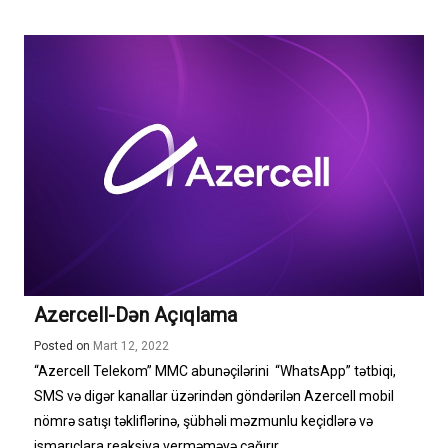
Azercell-Dən Açıqlama
Posted on
Mart 12, 2022
“Azercell Telekom” MMC abunəçilərini “WhatsApp” tətbiqi,
SMS və digər kanallar üzərindən göndərilən Azercell mobil
nömrə satışı təkliflərinə, şübhəli məzmunlu keçidlərə və
ismarıclara reaksiya verməməyə çağırır. ...