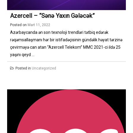
Azercell – “Sənə Yaxın Gələcək”
Posted on
Mart 11, 2022
Azərbaycanda ən son texnoloji trendləri tətbiq edərək
rəqəmsallaşmanı hər bir istifadəçisinin gündəlik həyat tərzinə
çevirməyə can atan “Azercell Telekom” MMC 2021-ci ildə 25
yaşını qeyd ...
Posted in
Uncategorized