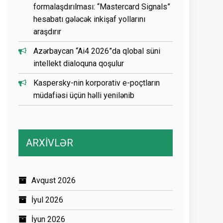
formalaşdırılması: “Mastercard Signals”
hesabatı gələcək inkişaf yollarını
araşdırır
Azərbaycan “Ai4 2026”da qlobal süni
intellekt dialoquna qoşulur
Kaspersky-nin korporativ e-poçtların
müdafiəsi üçün həlli yenilənib
ARXİVLƏR
Avqust 2026
İyul 2026
İyun 2026