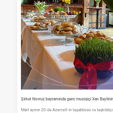
Şirkət Novruz bayramında gənc musiqiçi Xan Bəylinin 
Mart ayının 20-də Azercell-in təşəbbüsü və təşkilatç