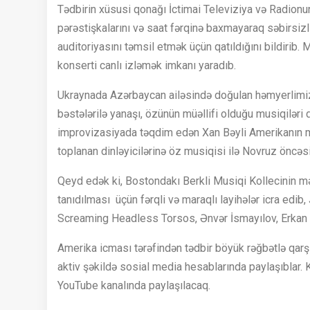
Tədbirin xüsusi qonağı İctimai Televiziya və Radionu
pərəstişkalarını və saat fərqinə baxmayaraq səbirsiz
auditoriyasını təmsil etmək üçün qatıldığını bildirib.
konserti canlı izləmək imkanı yaradıb.
Ukraynada Azərbaycan ailəsində doğulan həmyerlimiz
bəstələrilə yanaşı, özünün müəllifi olduğu musiqiləri
improvizasiyada təqdim edən Xan Bəyli Amerikanın müx
toplanan dinləyicilərinə öz musiqisi ilə Novruz öncə
Qeyd edək ki, Bostondakı Berkli Musiqi Kollecinin m
tanıdılması üçün fərqli və maraqlı layihələr icra ed
Screaming Headless Torsos, Ənvər İsmayılov, Erkan O
Amerika icması tərəfindən tədbir böyük rəğbətlə qarş
aktiv şəkildə sosial media hesablarında paylaşıblar.
YouTube kanalında paylaşılacaq.