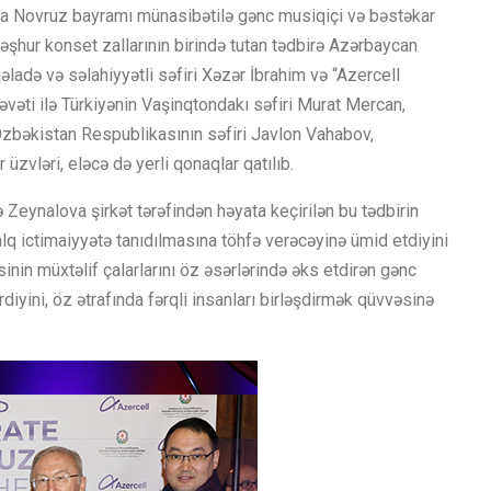
ında Novruz bayramı münasibətilə gənc musiqiçi və bəstəkar
əşhur konset zallarının birində tutan tədbirə Azərbaycan
ladə və səlahiyyətli səfiri Xəzər İbrahim və “Azercell
əti ilə Türkiyənin Vaşinqtondakı səfiri Murat Mercan,
Özbəkistan Respublikasının səfiri Javlon Vahabov,
üzvləri, eləcə də yerli qonaqlar qatılıb.
nə Zeynalova şirkət tərəfindən həyata keçirilən bu tədbirin
alq ictimaiyyətə tanıdılmasına töhfə verəcəyinə ümid etdiyini
inin müxtəlif çalarlarını öz əsərlərində əks etdirən gənc
diyini, öz ətrafında fərqli insanları birləşdirmək qüvvəsinə