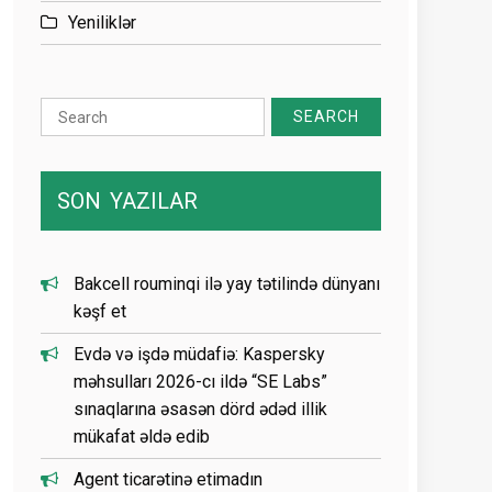
Yeniliklər
Search
for:
SON
YAZILAR
Bakcell rouminqi ilə yay tətilində dünyanı
kəşf et
Evdə və işdə müdafiə: Kaspersky
məhsulları 2026-cı ildə “SE Labs”
sınaqlarına əsasən dörd ədəd illik
mükafat əldə edib
Agent ticarətinə etimadın