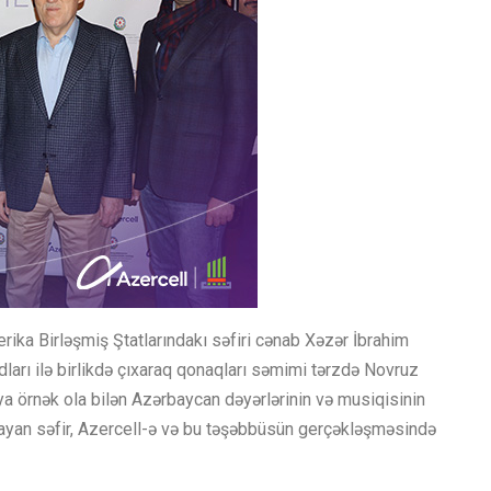
ika Birləşmiş Ştatlarındakı səfiri cənab Xəzər İbrahim
dları ilə birlikdə çıxaraq qonaqları səmimi tərzdə Novruz
ya örnək ola bilən Azərbaycan dəyərlərinin və musiqisinin
ulayan səfir, Azercell-ə və bu təşəbbüsün gerçəkləşməsində