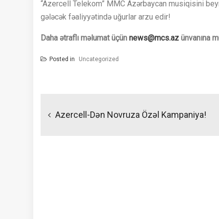
“Azercell Telekom” MMC Azərbaycan musiqisini beyn
gələcək fəaliyyətində uğurlar arzu edir!
Daha ətraflı məlumat üçün
news@mcs.az
ünvanına mü
Posted in
Uncategorized
Yazı
naviqasiyası
Azercell-Dən Novruza Özəl Kampaniya!