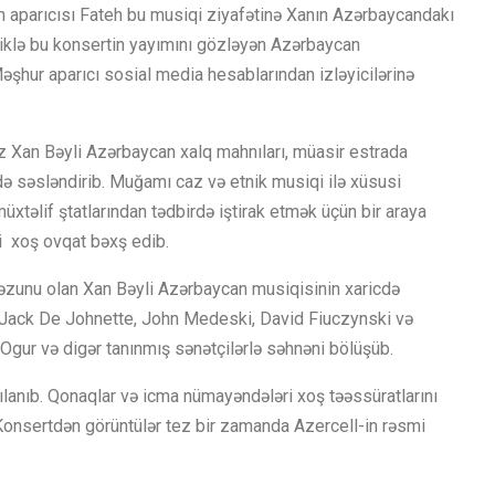
n aparıcısı Fateh bu musiqi ziyafətinə Xanın Azərbaycandakı
liklə bu konsertin yayımını gözləyən Azərbaycan
 Məşhur aparıcı sosial media hesablarından izləyicilərinə
 Xan Bəyli Azərbaycan xalq mahnıları, müasir estrada
 də səsləndirib. Muğamı caz və etnik musiqi ilə xüsusi
təlif ştatlarından tədbirdə iştirak etmək üçün bir araya
si xoş ovqat bəxş edib.
əzunu olan Xan Bəyli Azərbaycan musiqisinin xaricdə
ib, Jack De Johnette, John Medeski, David Fiuczynski və
gur və digər tanınmış sənətçilərlə səhnəni bölüşüb.
ılanıb. Qonaqlar və icma nümayəndələri xoş təəssüratlarını
 Konsertdən görüntülər tez bir zamanda Azercell-in rəsmi