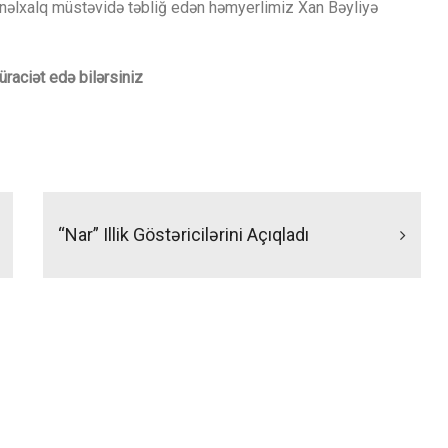
əlxalq müstəvidə təbliğ edən həmyerlimiz Xan Bəyliyə
raciət edə bilərsiniz
“Nar” Illik Göstəricilərini Açıqladı