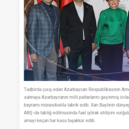
Tədbirdə çıxış edən Azərbaycan Respublikasının Amer
səhnəyə Azərbaycanın milli paltarlarını geyinmiş övla
bayramı münasibətilə təbrik edib. Xan Bəylinin dünya
ABŞ-da təbliğ edilməsində fəal iştirak etdiyini vurğ
əməyi keçən hər kəsə təşəkkür edib.