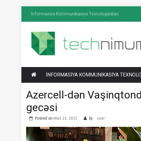
Skip
İnformasiya Kommunikasiya Texnologiyaları
to
content
T
İnformasiya-kommunikasiya texnologiyaları
ECHNIMUM
üzrə media platforması
İNFORMASIYA KOMMUNIKASIYA TEXNOLO
Azercell-dən Vaşinqton
gecəsi
Posted on
Mart 23, 2022
by
user