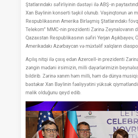
Ştatlarındakı səfirliyinin dəstəyi ilə ABŞ-ın paytaxt
Xan Bəylinin konserti təşkil olunub. Vaşinqtonun ən m
Respublikasının Amerika Birləşmiş Ştatlarındakı fövqə
Telekom” MMC-nin prezidenti Zərinə Zeynalovanın dəv
Qazaxstan Respublikasının səfiri Yerjan Aşıkbayev, 
Amerikadakı Azərbaycan və müxtəlif xalqların diaspor 
Açılış nitqi ilə çıxış edən Azercell-in prezidenti Zəri
zəngin mədəni irsimizin, milli dəyərlərimizin beynəlx
bildirib. Zərinə xanım həm milli, həm də dünya musiqis
bəstəkar Xan Bəylinin fəaliyyətini yüksək qiymətləndir
malik olduğunu qeyd edib.