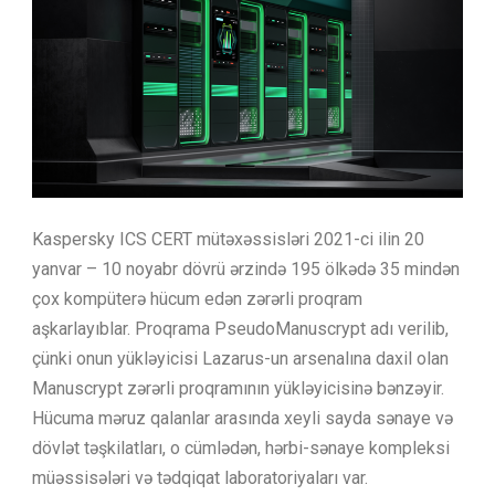
Kaspersky ICS CERT mütəxəssisləri 2021-ci ilin 20
yanvar – 10 noyabr dövrü ərzində 195 ölkədə 35 mindən
çox kompüterə hücum edən zərərli proqram
aşkarlayıblar. Proqrama PseudoManuscrypt adı verilib,
çünki onun yükləyicisi Lazarus-un arsenalına daxil olan
Manuscrypt zərərli proqramının yükləyicisinə bənzəyir.
Hücuma məruz qalanlar arasında xeyli sayda sənaye və
dövlət təşkilatları, o cümlədən, hərbi-sənaye kompleksi
müəssisələri və tədqiqat laboratoriyaları var.