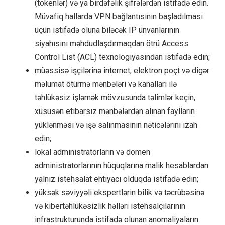
(tokenlər) və ya birdəfəlik şifrələrdən istifadə edin.
Müvafiq hallarda VPN bağlantısının başladılması
üçün istifadə oluna biləcək IP ünvanlarının
siyahısını məhdudlaşdırmaqdan ötrü Access
Control List (ACL) texnologiyasından istifadə edin;
müəssisə işçilərinə internet, elektron poçt və digər
məlumat ötürmə mənbələri və kanalları ilə
təhlükəsiz işləmək mövzusunda təlimlər keçin,
xüsusən etibarsız mənbələrdən alınan faylların
yüklənməsi və işə salınmasının nəticələrini izah
edin;
lokal administratorların və domen
administratorlarının hüquqlarına malik hesablardan
yalnız istehsalat ehtiyacı olduqda istifadə edin;
yüksək səviyyəli ekspertlərin bilik və təcrübəsinə
və kibertəhlükəsizlik həlləri istehsalçılarının
infrastrukturunda istifadə olunan anomaliyaların