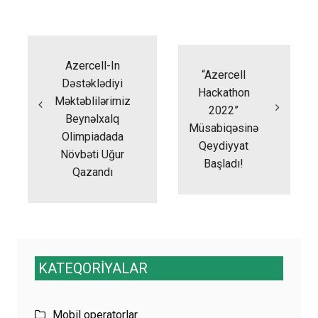
Yazı
naviqasiyası
Azercell-In
“Azercell
Dəstəklədiyi
Hackathon
Məktəblilərimiz
2022”
Beynəlxalq
Müsabiqəsinə
Olimpiadada
Qeydiyyat
Növbəti Uğur
Başladı!
Qazandı
KATEQORİYALAR
Mobil operatorlar