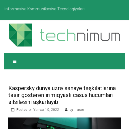
Skip
İnformasiya Kommunikasiya Texnologiyaları
to
content
T
İnformasiya-kommunikasiya texnologiyaları üzrə
ECHNIMUM
media platforması
Kaspersky dünya üzrə sənaye təşkilatlarına
təsir göstərən irimiqyaslı casus hücumları
silsiləsini aşkarlayıb
Posted on
Yanvar 10, 2022
by
user