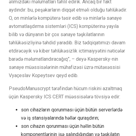
əlimizdəki məlumatları təhlil edirik. Ancaq bir fakt
aydındır: bu, peşəkarların diqqət etməli olduğu təhlükədir.
O, on minlərlə kompüterə təsir edib və minlərlə sənaye
avtomatlaşdırma sistemləri (ICS) kompüterinə yayıla
bilib və dünyanın bir çox sənaye təşkilatlarının
təhlükəsizliyinə təhdid yaradıb. Biz tədqiqatımızı davam
etdirəcəyik və kiber təhlükəsizlik ictimaiyyətini nəticələr
barədə məlumatlandıracağıq”, – deyə Kaspersky-nin
sənaye müəssisələrinin mühafizəsi üzrə mütəxəssisi
Vyaçeslav Kopeytsev qeyd edib.
PseudoManuscrypt tərəfindən hücum riskini azaltmaq
üçün Kaspersky ICS CERT müəssisələrə tövsiyə edir:
son cihazların qorunması üçün bütün serverlərdə
və iş stansiyalarında həllər quraşdırın;
son cihazın qorunması üçün həllin bütün
komponentlərinin işə salındığından və təşkilatın