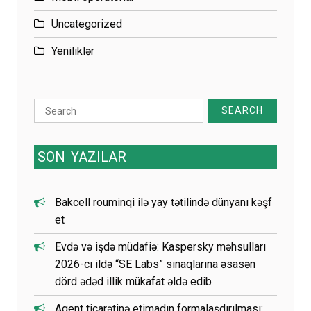
Uncategorized
Yeniliklər
Search
for:
SON
YAZILAR
Bakcell rouminqi ilə yay tətilində dünyanı kəşf
et
Evdə və işdə müdafiə: Kaspersky məhsulları
2026-cı ildə “SE Labs” sınaqlarına əsasən
dörd ədəd illik mükafat əldə edib
Agent ticarətinə etimadın formalaşdırılması: