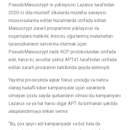
PseudoManuscrypt-in yükləyicisi Lazarus tərəfindən
2020-ci ildə müxtəlif ölkələrdə müdafiə sənayesi
müəssisələrinə edilən hücumlarda istifadə edilən
Manuscrypt zərərli proqramının yükləyicisi ilə
oxşarlıqlara malikdir, ikincisi, oğurlanmış məlumatları
təcavüzkarların serverinə ötürmək üçün
PseudoManuscrypt nadir KCP protokolundan istifadə
edir, hansı ki, əvvəllər yalnız APT41 tərəfindən istifadə
edilən zərərli proqramın tərkibində qeydə alınmışdı.
Yayılma prosesində aşkar fokus yoxluğu və nəticə
olaraq hədəfli kiber kampaniyalar üçün xarakterik
olmayan çoxlu sayda qurbanların olması bu kampaniyanı
Lazarus və ya hər hansı digər APT ilə birmənalı şəkildə
əlaqələndirməyə imkan vermir.
“Bu, çox qeyri-adi kampaniyadır və biz hələ də