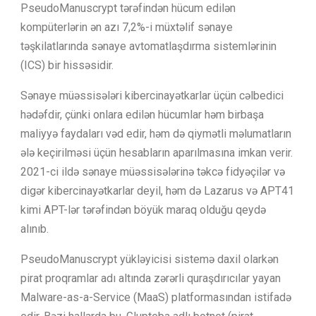
PseudoManuscrypt tərəfindən hücum edilən
kompüterlərin ən azı 7,2%-i müxtəlif sənaye
təşkilatlarında sənaye avtomatlaşdırma sistemlərinin
(ICS) bir hissəsidir.
Sənaye müəssisələri kibercinayətkarlar üçün cəlbedici
hədəfdir, çünki onlara edilən hücumlar həm birbaşa
maliyyə faydaları vəd edir, həm də qiymətli məlumatların
ələ keçirilməsi üçün hesabların aparılmasına imkan verir.
2021-ci ildə sənaye müəssisələrinə təkcə fidyəçilər və
digər kibercinayətkarlar deyil, həm də Lazarus və APT41
kimi APT-lər tərəfindən böyük maraq olduğu qeydə
alınıb.
PseudoManuscrypt yükləyicisi sistemə daxil olarkən
pirat proqramlar adı altında zərərli quraşdırıcılar yayan
Malware-as-a-Service (MaaS) platformasından istifadə