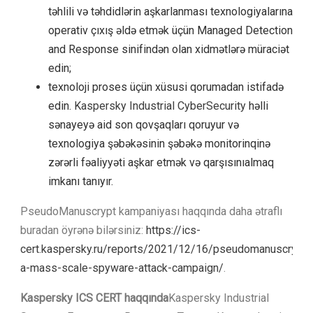
təhlili və təhdidlərin aşkarlanması texnologiyalarına
operativ çıxış əldə etmək üçün Managed Detection
and Response sinifindən olan xidmətlərə müraciət
edin;
texnoloji proses üçün xüsusi qorumadan istifadə
edin.
Kaspersky Industrial CyberSecurity
həlli
sənayeyə aid son qovşaqları qoruyur və
texnologiya şəbəkəsinin şəbəkə monitorinqinə
zərərli fəaliyyəti aşkar etmək və qarşısınıalmaq
imkanı tanıyır.
PseudoManuscrypt kampaniyası haqqında daha ətraflı
buradan öyrənə bilərsiniz:
https://ics-
cert.kaspersky.ru/reports/2021/12/16/pseudomanuscrypt-
a-mass-scale-spyware-attack-campaign/
.
Kaspersky ICS CERT haqqında
Kaspersky Industrial