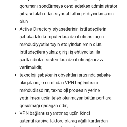
qorumanı söndürməyə cəhd edərkən administrator
şifrəsi tələb edən siyasət tətbiq etdiyindən əmin
olun.
Active Directory siyasətlərinin istifadəçilərin
şəbəkədəki kompüterlərə daxil olması üçün
məhdudiyyətlər təyin etdiyindən əmin olun.
İstifadəçilərə yalnız girişi iş ehtiyacları ilə
şərtləndirilən sistemlərə daxil olmağa icazə
verilməlidir;
texnoloji şəbəkənin obyektləri arasında şəbəkə
əlaqələrini, o cümlədən VPN bağlantısını
məhdudlaşdırın, texnoloji prosesin yerinə
yetirilməsi üçün tələb olunmayan bütün portlara
qoşulmağı qadağan edin;
VPN bağlantısı yaratmaq üçün ikinci
autentifikasiya faktoru olaraq ağıllı kartlardan