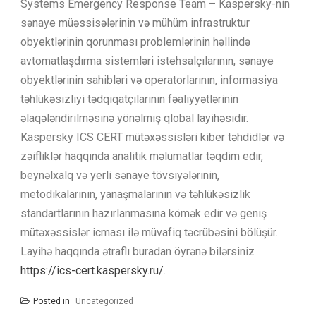
Systems Emergency Response Team – Kaspersky-nin
sənaye müəssisələrinin və mühüm infrastruktur
obyektlərinin qorunması problemlərinin həllində
avtomatlaşdırma sistemləri istehsalçılarının, sənaye
obyektlərinin sahibləri və operatorlarının, informasiya
təhlükəsizliyi tədqiqatçılarının fəaliyyətlərinin
əlaqələndirilməsinə yönəlmiş qlobal layihəsidir.
Kaspersky ICS CERT mütəxəssisləri kiber təhdidlər və
zəifliklər haqqında analitik məlumatlar təqdim edir,
beynəlxalq və yerli sənaye tövsiyələrinin,
metodikalarının, yanaşmalarının və təhlükəsizlik
standartlarının hazırlanmasına kömək edir və geniş
mütəxəssislər icması ilə müvafiq təcrübəsini bölüşür.
Layihə haqqında ətraflı buradan öyrənə bilərsiniz
https://ics-cert.kaspersky.ru/
.
Posted in
Uncategorized