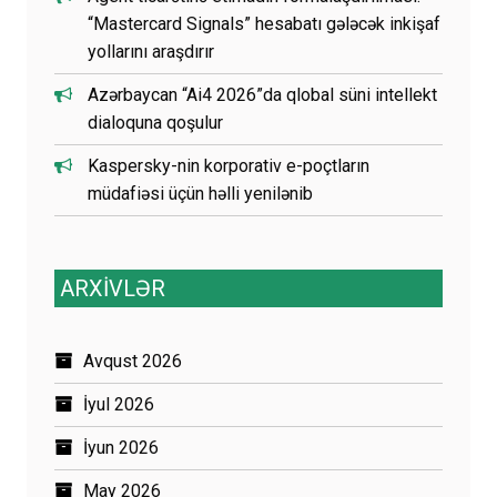
“Mastercard Signals” hesabatı gələcək inkişaf
yollarını araşdırır
Azərbaycan “Ai4 2026”da qlobal süni intellekt
dialoquna qoşulur
Kaspersky-nin korporativ e-poçtların
müdafiəsi üçün həlli yenilənib
ARXİVLƏR
Avqust 2026
İyul 2026
İyun 2026
May 2026