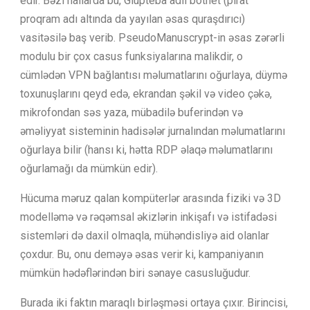
edir. Bəzi hallarda bu, Glupteba adlı botnet (pirat
proqram adı altında da yayılan əsas quraşdırıcı)
vasitəsilə baş verib. PseudoManuscrypt-in əsas zərərli
modulu bir çox casus funksiyalarına malikdir, o
cümlədən VPN bağlantısı məlumatlarını oğurlaya, düymə
toxunuşlarını qeyd edə, ekrandan şəkil və video çəkə,
mikrofondan səs yaza, mübadilə buferindən və
əməliyyat sisteminin hadisələr jurnalından məlumatlarını
oğurlaya bilir (hansı ki, hətta RDP əlaqə məlumatlarını
oğurlamağı da mümkün edir).
Hücuma məruz qalan kompüterlər arasında fiziki və 3D
modelləmə və rəqəmsal əkizlərin inkişafı və istifadəsi
sistemləri də daxil olmaqla, mühəndisliyə aid olanlar
çoxdur. Bu, onu deməyə əsas verir ki, kampaniyanın
mümkün hədəflərindən biri sənaye casusluğudur.
Burada iki faktın maraqlı birləşməsi ortaya çıxır. Birincisi,