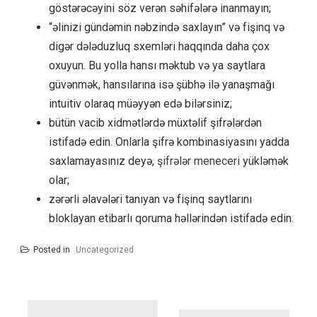
göstərəcəyini söz verən səhifələrə inanmayın;
“əlinizi gündəmin nəbzində saxlayın” və fişinq və
digər dələduzluq sxemləri haqqında daha çox
oxuyun. Bu yolla hansı məktub və ya saytlara
güvənmək, hansılarına isə şübhə ilə yanaşmağı
intuitiv olaraq müəyyən edə bilərsiniz;
bütün vacib xidmətlərdə müxtəlif şifrələrdən
istifadə edin. Onlarla şifrə kombinasiyasını yadda
saxlamayasınız deyə,
şifrələr meneceri
yükləmək
olar;
zərərli əlavələri tanıyan və fişinq saytlarını
bloklayan etibarlı qoruma həllərindən istifadə edin.
Posted in
Uncategorized
Yazı
naviqasiyası