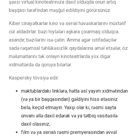
şəxsi virtual kinoteatrınıza daxil olduqda onun artıq
başqası tərəfindən məşğul edildiyini görürsünüz.
Kiber cinayətkarlar kino və serial həvəskarlarını müxtəlif
cür aldadırlar: bəzi hiylələri aşkara çıxarmaq olduqca
asandır, bəzilərini isə çətin. Amma əgər istifadəçilər
sadə rəqəmsal təhlükəsizlik qaydalarına əməl etsələr, öz
məlumatlarını tək onlayn kinoteatrlarda yox digər
xidmətlərdə də qoruya bilərlər.
Kaspersky tövsiyə edir:
məktublardakı linklərə, hətta əsl yayım xidmətindən
(və ya bir başqasından) gəldiyini hiss etəsiniz
belə, keçid etməyin. Yaxşı olar ki, rəsmi sayta
ünvanı əllə daxil edərək və ya tətbiq vasitəsilə
daxil olasınız;
film və ya serialı rəsmi premyerasından əvvəl