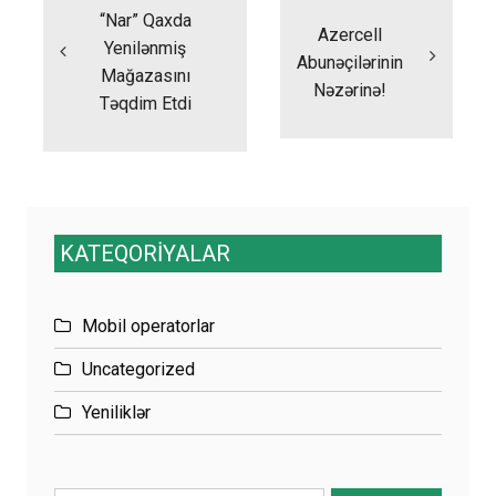
“Nar” Qaxda
Azercell
Yenilənmiş
Abunəçilərinin
Mağazasını
Nəzərinə!
Təqdim Etdi
KATEQORİYALAR
Mobil operatorlar
Uncategorized
Yeniliklər