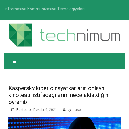
Skip
İnformasiya Kommunikasiya Texnologiyaları
to
content
T
İnformasiya-kommunikasiya texnologiyaları üzrə
ECHNIMUM
media platforması
Kaspersky kiber cinayətkarların onlayn
kinoteatr istifadəçilərini necə aldatdığını
öyrənib
Posted on
Dekabr 4, 2021
by
user