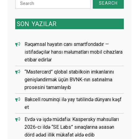
Search
for:
SON
YAZILAR
Rəqəmsal həyatın canı smartfondadır —
istifadəçilər hansı məlumatları mobil cihazlara
etibar edirlər
“Mastercard” qlobal stabilkoin imkanlarını
genişləndirmək üçün BVNK-nın satınalma
prosesini tamamlayıb
Bakcell rouminqi ilə yay tətilində dünyanı kəşf
et
Evdə və işdə müdafiə: Kaspersky məhsulları
2026-cı ildə “SE Labs” sınaqlarına əsasən
dörd ədəd illik mükafat əldə edib