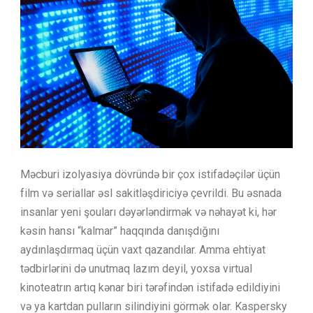
Məcburi izolyasiya dövründə bir çox istifadəçilər üçün
film və seriallar əsl sakitləşdiriciyə çevrildi. Bu əsnada
insanlar yeni şouları dəyərləndirmək və nəhayət ki, hər
kəsin hansı “kalmar” haqqında danışdığını
aydınlaşdırmaq üçün vaxt qazandılar. Amma ehtiyat
tədbirlərini də unutmaq lazım deyil, yoxsa virtual
kinoteatrın artıq kənar biri tərəfindən istifadə edildiyini
və ya kartdan pulların silindiyini görmək olar. Kaspersky