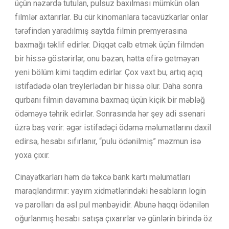
üçün nəzərdə tutulan, pulsuz baxılması mümkün olan
filmlər axtarırlar. Bu cür kinomanlara təcavüzkarlar onlar
tərəfindən yaradılmış saytda filmin premyerasına
baxmağı təklif edirlər. Diqqət cəlb etmək üçün filmdən
bir hissə göstərirlər, onu bəzən, hətta efirə getməyən
yeni bölüm kimi təqdim edirlər. Çox vaxt bu, artıq açıq
istifadədə olan treylerlədən bir hissə olur. Daha sonra
qurbanı filmin davamına baxmaq üçün kiçik bir məbləğ
ödəməyə təhrik edirlər. Sonrasında hər şey adi ssenari
üzrə baş verir: əgər istifadəçi ödəmə məlumatlarını daxil
edirsə, hesabı sıfırlanır, “pulu ödənilmiş” məzmun isə
yoxa çıxır.
Cinayətkarları həm də təkcə bank kartı məlumatları
maraqlandırmır: yayım xidmətlərindəki hesabların login
və parolları da əsl pul mənbəyidir. Abunə haqqı ödənilən
oğurlanmış hesabı satışa çıxarırlar və günlərin birində öz