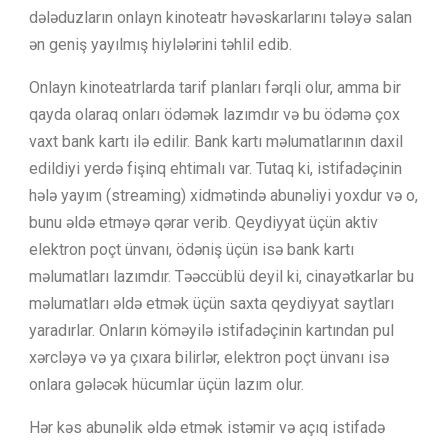
dələduzların onlayn kinoteatr həvəskarlarını tələyə salan
ən geniş yayılmış hiylələrini təhlil edib.
Onlayn kinoteatrlarda tarif planları fərqli olur, amma bir
qayda olaraq onları ödəmək lazımdır və bu ödəmə çox
vaxt bank kartı ilə edilir. Bank kartı məlumatlarının daxil
edildiyi yerdə fişinq ehtimalı var. Tutaq ki, istifadəçinin
hələ yayım (streaming) xidmətində abunəliyi yoxdur və o,
bunu əldə etməyə qərar verib. Qeydiyyat üçün aktiv
elektron poçt ünvanı, ödəniş üçün isə bank kartı
məlumatları lazımdır. Təəccüblü deyil ki, cinayətkarlar bu
məlumatları əldə etmək üçün saxta qeydiyyat saytları
yaradırlar. Onların köməyilə istifadəçinin kartından pul
xərcləyə və ya çıxara bilirlər, elektron poçt ünvanı isə
onlara gələcək hücumlar üçün lazım olur.
Hər kəs abunəlik əldə etmək istəmir və açıq istifadə