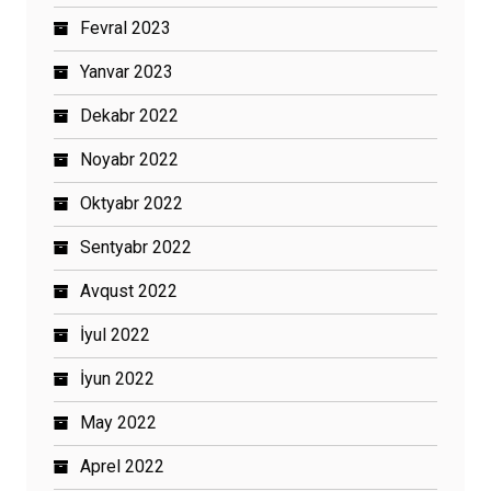
Fevral 2023
Yanvar 2023
Dekabr 2022
Noyabr 2022
Oktyabr 2022
Sentyabr 2022
Avqust 2022
İyul 2022
İyun 2022
May 2022
Aprel 2022