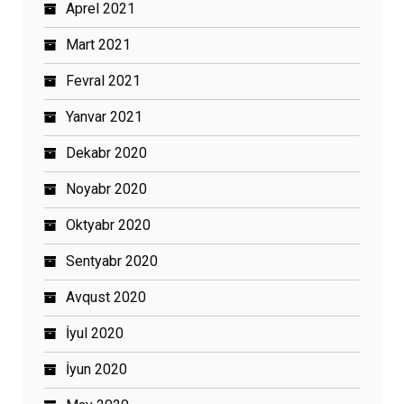
Aprel 2021
Mart 2021
Fevral 2021
Yanvar 2021
Dekabr 2020
Noyabr 2020
Oktyabr 2020
Sentyabr 2020
Avqust 2020
İyul 2020
İyun 2020