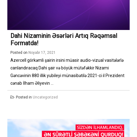
Dahi Nizaminin Əsərləri Artıq Rəqəmsal
Formatda!
Posted on
Noyabr 17, 2021
Azercell görkəmli şairin irsini müasir audio-vizual vasitələrlə
canlandıracaq Dahi şair və böyük mütəfəkkir Nizami
Gəncəvinin 880 illik yubileyi münasibətilə 2021-ci il Prezident
cənab İlham Əliyevin ...
Posted in
Uncategorized