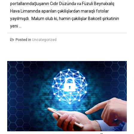
portallarındaŞuşanın Cıdır Düzündə və Füzuli Beynəlxalq
Hava Limanında aparılan çəkilişlərdən maraqlı fotolar
yayılmışdı. Məlum olub ki, həmin çəkilişlər Bakcell şirkətinin
yeni ...
Posted in
Uncategorized