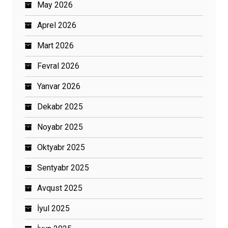
May 2026
Aprel 2026
Mart 2026
Fevral 2026
Yanvar 2026
Dekabr 2025
Noyabr 2025
Oktyabr 2025
Sentyabr 2025
Avqust 2025
İyul 2025