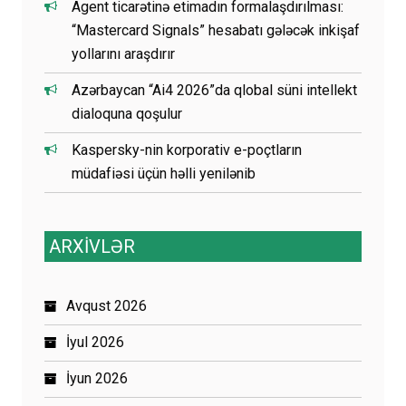
Agent ticarətinə etimadın formalaşdırılması:
“Mastercard Signals” hesabatı gələcək inkişaf
yollarını araşdırır
Azərbaycan “Ai4 2026”da qlobal süni intellekt
dialoquna qoşulur
Kaspersky-nin korporativ e-poçtların
müdafiəsi üçün həlli yenilənib
ARXİVLƏR
Avqust 2026
İyul 2026
İyun 2026