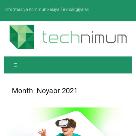
Skip
İnformasiya Kommunikasiya Texnologiyaları
to
content
T
İnformasiya-kommunikasiya texnologiyaları üzrə
ECHNIMUM
media platforması
Month:
Noyabr 2021