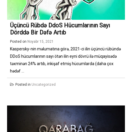
Üçüncü Rübdə DdoS Hücumlarının Sayı
Dörddə Bir Dəfə Artıb
Posted on
Noyabr 15, 2021
Kaspersky-nin məlumatına görə, 2021-ci ilin üçüncü rübündə
DDoS hücumlarının sayı ötən ilin eyni dövrü ilə müqayisədə
təxminən 24% artıb, inkişaf etmiş hücumlarda (daha çox
hədəf ...
Posted in
Uncategorized