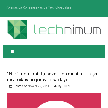
Skip
İnformasiya Kommunikasiya Texnologiyaları
to
content
T
İnformasiya-kommunikasiya texnologiyaları üzrə
ECHNIMUM
media platforması
“Nar” mobil rabitə bazarında müsbət inkişaf
dinamikasını qoruyub saxlayır
Posted on
Noyabr 26, 2021
by
user