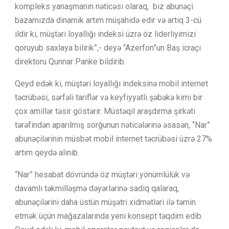
kompleks yanaşmanın nəticəsi olaraq, biz abunəçi
bazamızda dinamik artım müşahidə edir və artıq 3-cü
ildir ki, müştəri loyallığı indeksi üzrə öz liderliyimizi
qoruyub saxlaya bilirik”,- deyə “Azerfon”un Baş icraçı
direktoru Qunnar Panke bildirib.
Qeyd edək ki, müştəri loyallığı indeksinə mobil internet
təcrübəsi, sərfəli tariflər və keyfiyyətli şəbəkə kimi bir
çox amillər təsir göstərir. Müstəqil araşdırma şirkəti
tərəfindən aparılmış sorğunun nəticələrinə əsasən, “Nar”
abunəçilərinin müsbət mobil internet təcrübəsi üzrə 27%
artım qeydə alınıb.
“Nar” hesabat dövründə öz müştəri yönümlülük və
davamlı təkmilləşmə dəyərlərinə sadiq qalaraq,
abunəçilərini daha üstün müşətri xidmətləri ilə təmin
etmək üçün mağazalarında yeni konsept təqdim edib.