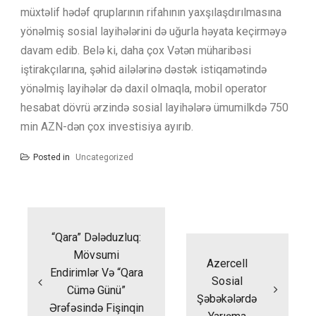
müxtəlif hədəf qruplarının rifahının yaxşılaşdırılmasına
yönəlmiş sosial layihələrini də uğurla həyata keçirməyə
davam edib. Belə ki, daha çox Vətən müharibəsi
iştirakçılarına, şəhid ailələrinə dəstək istiqamətində
yönəlmiş layihələr də daxil olmaqla, mobil operator
hesabat dövrü ərzində sosial layihələrə ümumilkdə 750
min AZN-dən çox investisiya ayırıb.
Posted in
Uncategorized
Yazı
naviqasiyası
“Qara” Dələduzluq:
Mövsumi
Azercell
Endirimlər Və “qara
Sosial
Cümə Günü”
Şəbəkələrdə
Ərəfəsində Fişinqin