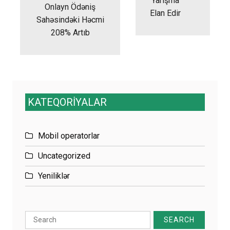
Yarışma
Onlayn Ödəniş
Elan Edir
Sahəsindəki Həcmi
208% Artıb
KATEQORİYALAR
Mobil operatorlar
Uncategorized
Yeniliklər
Search
for: