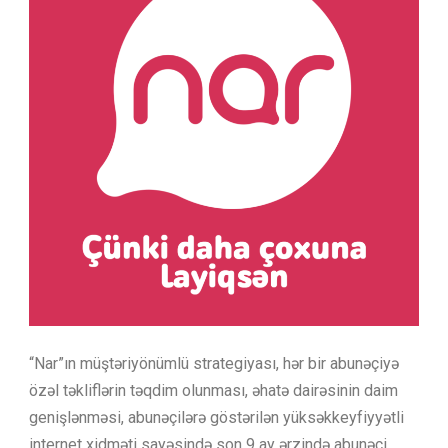
“Nar”ın müştəriyönümlü strategiyası, hər bir abunəçiyə
özəl təkliflərin təqdim olunması, əhatə dairəsinin daim
genişlənməsi, abunəçilərə göstərilən yüksəkkeyfiyyətli
internet xidməti sayəsində son 9 ay ərzində abunəçi