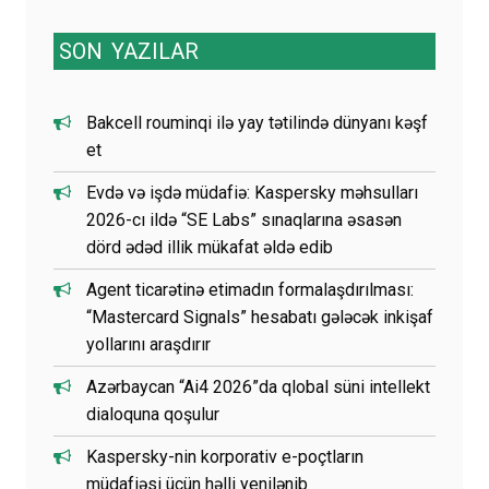
SON
YAZILAR
Bakcell rouminqi ilə yay tətilində dünyanı kəşf
et
Evdə və işdə müdafiə: Kaspersky məhsulları
2026-cı ildə “SE Labs” sınaqlarına əsasən
dörd ədəd illik mükafat əldə edib
Agent ticarətinə etimadın formalaşdırılması:
“Mastercard Signals” hesabatı gələcək inkişaf
yollarını araşdırır
Azərbaycan “Ai4 2026”da qlobal süni intellekt
dialoquna qoşulur
Kaspersky-nin korporativ e-poçtların
müdafiəsi üçün həlli yenilənib