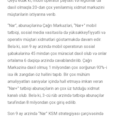
Qeyd edək ki, mobil operator paytaxt və regionlar da
daxil olmaqla 20-dən çox yenilənmiş xidmət mərkəzini
müştərilərin ixtiyarına verib.
“Nar”, abunəçilərinə Çağrı Mərkəzləri, “Nar+” mobil
tətbiqi, sosial media vasitəsilə də yüksəkkeyfiyyətli və
operativ müştəri xidmətləri göstərməkdə davam edir.
Belə ki, son 9 ay ərzində mobil operatorun sosial
şəbəkələrinə 45 mindən çox müraciət daxil olub və onlar
ortalama 6 dəqiqə ərzində cavablandırılıb. Çağrı
Mərkəzinə daxil olmuş 1 milyondan çox sorğunun 93%-i
isə ilk zəngdən öz həllini tapıb. Bir çox mühüm
əməliyyatları saniyələr içində həll etməyə imkan verən
“Nar+” tətbiqi abunəçilərin ən çox üz tutduğu xidmət
kanalı olub. Belə ki, 3-cü rüb ərzində tətbiqə abunəçilər
tərəfindən 8 milyondan çox giriş edilib.
Son 9 ay ərzində “Nar” KSM strategiyası çərçivəsində