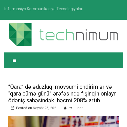
Skip
İnformasiya Kommunikasiya Texnologiyaları
to
content
T
İnformasiya-kommunikasiya texnologiyaları üzrə
ECHNIMUM
media platforması
“Qara” dələduzluq: mövsumi endirimlər və
“qara cümə günü” ərəfəsində fişinqin onlayn
ödəniş sahəsindəki həcmi 208% artıb
Posted on
Noyabr 25, 2021
by
user