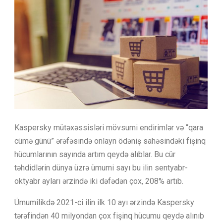
Kaspersky mütəxəssisləri mövsumi endirimlər və “qara
cümə günü” ərəfəsində onlayn ödəniş sahəsindəki fişinq
hücumlarının sayında artım qeydə alıblar. Bu cür
təhdidlərin dünya üzrə ümumi sayı bu ilin sentyabr-
oktyabr ayları ərzində iki dəfədən çox, 208% artıb.
Ümumilikdə 2021-ci ilin ilk 10 ayı ərzində Kaspersky
tərəfindən 40 milyondan çox fişinq hücumu qeydə alınıb