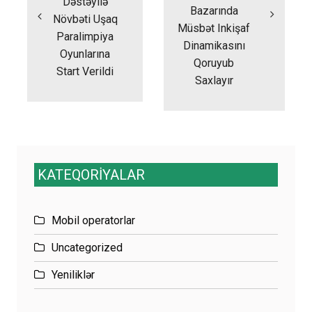
Dəstəyilə
Bazarında
Növbəti Uşaq
Müsbət Inkişaf
Paralimpiya
Dinamikasını
Oyunlarına
Qoruyub
Start Verildi
Saxlayır
KATEQORİYALAR
Mobil operatorlar
Uncategorized
Yeniliklər