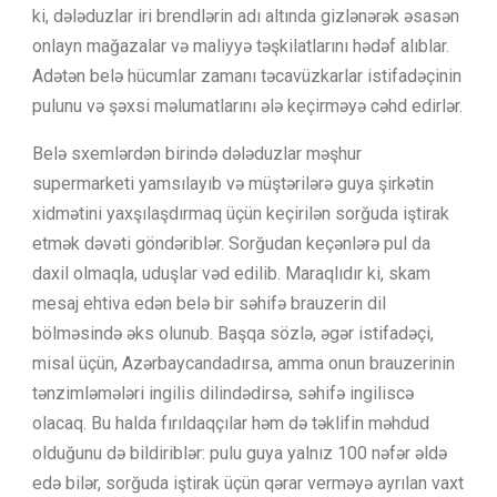
ki, dələduzlar iri brendlərin adı altında gizlənərək əsasən
onlayn mağazalar və maliyyə təşkilatlarını hədəf alıblar.
Adətən belə hücumlar zamanı təcavüzkarlar istifadəçinin
pulunu və şəxsi məlumatlarını ələ keçirməyə cəhd edirlər.
Belə sxemlərdən birində dələduzlar məşhur
supermarketi yamsılayıb və müştərilərə guya şirkətin
xidmətini yaxşılaşdırmaq üçün keçirilən sorğuda iştirak
etmək dəvəti göndəriblər. Sorğudan keçənlərə pul da
daxil olmaqla, uduşlar vəd edilib. Maraqlıdır ki, skam
mesaj ehtiva edən belə bir səhifə brauzerin dil
bölməsində əks olunub. Başqa sözlə, əgər istifadəçi,
misal üçün, Azərbaycandadırsa, amma onun brauzerinin
tənzimləmələri ingilis dilindədirsə, səhifə ingiliscə
olacaq. Bu halda fırıldaqçılar həm də təklifin məhdud
olduğunu də bildiriblər: pulu guya yalnız 100 nəfər əldə
edə bilər, sorğuda iştirak üçün qərar verməyə ayrılan vaxt