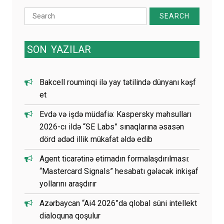
Search
for:
SON
YAZILAR
Bakcell rouminqi ilə yay tətilində dünyanı kəşf
et
Evdə və işdə müdafiə: Kaspersky məhsulları
2026-cı ildə “SE Labs” sınaqlarına əsasən
dörd ədəd illik mükafat əldə edib
Agent ticarətinə etimadın formalaşdırılması:
“Mastercard Signals” hesabatı gələcək inkişaf
yollarını araşdırır
Azərbaycan “Ai4 2026”da qlobal süni intellekt
dialoquna qoşulur