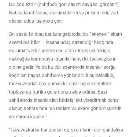
isə çox azdır (səhifədə geri sayım sayğacı görsənir).
Nəticədə istifadəçi məlumatlarını və pulunu itirir, vəd
olunan uduş isə yoxa çıxır.
Ən saxta fırıldaq üsuluna gəldikdə, bu, “ənənəvi” skam
sxemi ola bilər – insana uduş qazandığı haqqında
məlumat verilir, amma onu əldə etmək üçün kiçik
məbləğdə komissiya istənilir, hansı ki, təcavüzkarın
cibinə gedir. Ya da bu cür sxemlərdə insanlar sorğu
keçirilən başqa səhifələrə yönləndirilirlər, beləliklə,
təcavüzkarlar, çox güman ki, onlar üçün kontaktlar
toplayaraq trafika görə bonus əldə edirlər. Bəzi
səhifələrdə insanlardan bildirişi aktivləşdirmək xahiş
olunur, sonrasında isə reklam və skam göndərişlərinin
ardı-arası kəsilmir.
“Təcavüzkarlar hər zaman öz sxemlərini cari gündəliyə