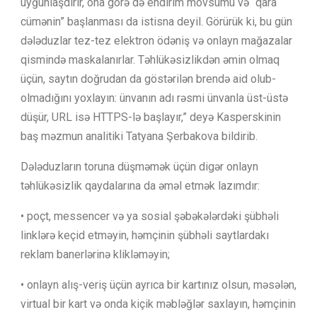
uyğunlaşdırır, ona görə də endirim mövsümü və “qara
cümənin” başlanması da istisna deyil. Görürük ki, bu gün
dələduzlar tez-tez elektron ödəniş və onlayn mağazalar
qismində maskalanırlar. Təhlükəsizlikdən əmin olmaq
üçün, saytın doğrudan da göstərilən brendə aid olub-
olmadığını yoxlayın: ünvanın adı rəsmi ünvanla üst-üstə
düşür, URL isə HTTPS-lə başlayır,” deyə Kasperskinin
baş məzmun analitiki Tatyana Şerbakova bildirib.
Dələduzların toruna düşməmək üçün digər onlayn
təhlükəsizlik qaydalarına da əməl etmək lazımdır:
• poçt, messencer və ya sosial şəbəkələrdəki şübhəli
linklərə keçid etməyin, həmçinin şübhəli saytlardakı
reklam banerlərinə klikləməyin;
• onlayn alış-veriş üçün ayrıca bir kartınız olsun, məsələn,
virtual bir kart və onda kiçik məbləğlər saxlayın, həmçinin