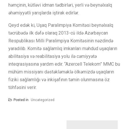
həmçinin, kütləvi idman tədbirləri, yerli və beynəlxalq
əhəmiyyətli yarışlarda iştirak edirlər.
Qeyd edək ki, Uşaq Paralimpiya Komitəsi beynəlxalq
təcrübədə ilk dəfə olaraq 2013-cü ildə Azərbaycan
Respublikası Milli Paralimpiya Komitəsinin nəzdində
yaradılıb. Komitə sağlamlıq imkanları məhdud uşaqların
abilitasiya və reabilitasiya yolu ilə cəmiyyətə
inteqrasiyasına yardım edir. “Azercell Telekom” MMC bu
mühüm missiyanı dəstəkləməklə ölkəmizdə uşaqların
fiziki sağlamlığı və inkişafının təmin olunmasına öz
töhfəsini verir.
Posted in
Uncategorized
Yazı
naviqasiyası