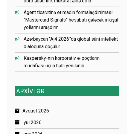
dörd ədəd illik mükafat əldə edib
Agent ticarətinə etimadın formalaşdırılması:
“Mastercard Signals” hesabatı gələcək inkişaf
yollarını araşdırır
Azərbaycan “Ai4 2026”da qlobal süni intellekt
dialoquna qoşulur
Kaspersky-nin korporativ e-poçtların
müdafiəsi üçün həlli yenilənib
ARXİVLƏR
Avqust 2026
İyul 2026