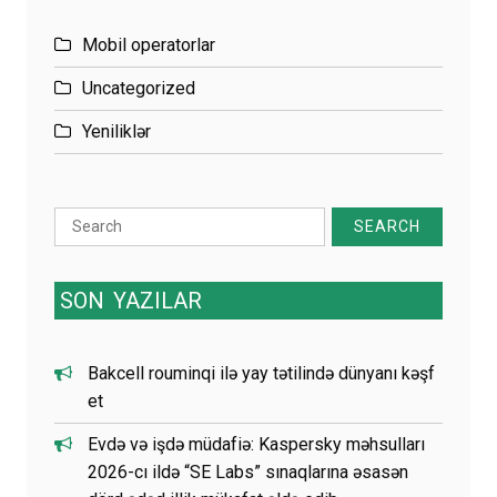
Mobil operatorlar
Uncategorized
Yeniliklər
Search
for:
SON
YAZILAR
Bakcell rouminqi ilə yay tətilində dünyanı kəşf
et
Evdə və işdə müdafiə: Kaspersky məhsulları
2026-cı ildə “SE Labs” sınaqlarına əsasən