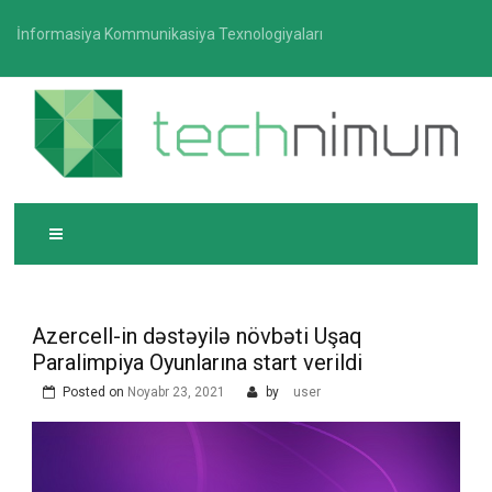
Skip
İnformasiya Kommunikasiya Texnologiyaları
to
content
T
İnformasiya-kommunikasiya texnologiyaları üzrə
ECHNIMUM
media platforması
Azercell-in dəstəyilə növbəti Uşaq
Paralimpiya Oyunlarına start verildi
Posted on
Noyabr 23, 2021
by
user