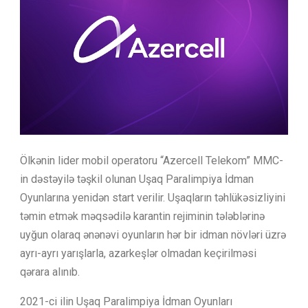
Ölkənin lider mobil operatoru “Azercell Telekom” MMC-
in dəstəyilə təşkil olunan Uşaq Paralimpiya İdman
Oyunlarına yenidən start verilir. Uşaqların təhlükəsizliyini
təmin etmək məqsədilə karantin rejiminin tələblərinə
uyğun olaraq ənənəvi oyunların hər bir idman növləri üzrə
ayrı-ayrı yarışlarla, azarkeşlər olmadan keçirilməsi
qərara alınıb.
2021-ci ilin Uşaq Paralimpiya İdman Oyunları