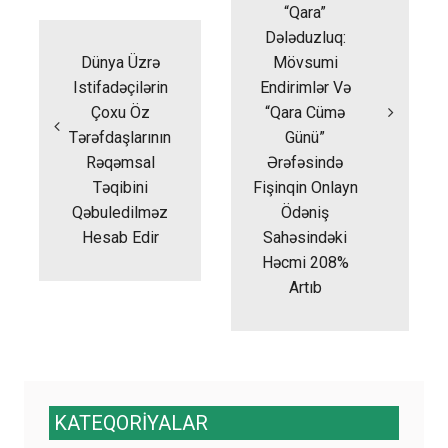
“Qara”
Dələduzluq:
Dünya Üzrə
Mövsumi
Istifadəçilərin
Endirimlər Və
Çoxu Öz
“qara Cümə
Tərəfdaşlarının
Günü”
Rəqəmsal
Ərəfəsində
Təqibini
Fişinqin Onlayn
Qəbuledilməz
Ödəniş
Hesab Edir
Sahəsindəki
Həcmi 208%
Artıb
KATEQORİYALAR