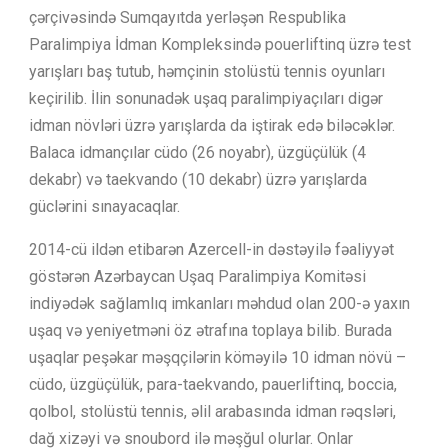
çərçivəsində Sumqayıtda yerləşən Respublika
Paralimpiya İdman Kompleksində pouerliftinq üzrə test
yarışları baş tutub, həmçinin stolüstü tennis oyunları
keçirilib. İlin sonunadək uşaq paralimpiyaçıları digər
idman növləri üzrə yarışlarda da iştirak edə biləcəklər.
Balaca idmançılar cüdo (26 noyabr), üzgüçülük (4
dekabr) və taekvando (10 dekabr) üzrə yarışlarda
güclərini sınayacaqlar.
2014-cü ildən etibarən Azercell-in dəstəyilə fəaliyyət
göstərən Azərbaycan Uşaq Paralimpiya Komitəsi
indiyədək sağlamlıq imkanları məhdud olan 200-ə yaxın
uşaq və yeniyetməni öz ətrafına toplaya bilib. Burada
uşaqlar peşəkar məşqçilərin köməyilə 10 idman növü –
cüdo, üzgüçülük, para-taekvando, pauerliftinq, boccia,
qolbol, stolüstü tennis, əlil arabasında idman rəqsləri,
dağ xizəyi və snoubord ilə məşğul olurlar. Onlar