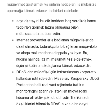
müqavimət göstərmək və onların nəticələri ilə mübarizə
aparmağa kömək edəcək tədbirləri xatırladır:
sayt dəstəyini bu cür insident baş verdikdə hansı
tədbirləri görmək lazım olduğunu bilən
mütəxəssislərə etibar edin;
internet provayderlərlə bağlanan müqavilələr da
daxil olmaqla, tədarükçülərlə bağlanan müqavilələr
və əlaqə məlumatlarını diqqətlə yoxlayın. Bu,
hücum halında lazımi məlumatı tez əldə etmək
üçün şirkətin əməkdaşlarına kömək edəcəkdir;
DDoS-dan müdafiə üçün ixtisaslaşmış korporativ
həllərdən istifadə edin. Məsələn,
Kaspersky DDoS
Protection
həlli real vaxt rejimində trafikin
monitorinqini aparır və istənilən miqyasdakı
hücumu effektiv şəkildə dəf edir. Trafikin adi
özəlliklərini bilməklə DDoS-a xas olan qeyri-