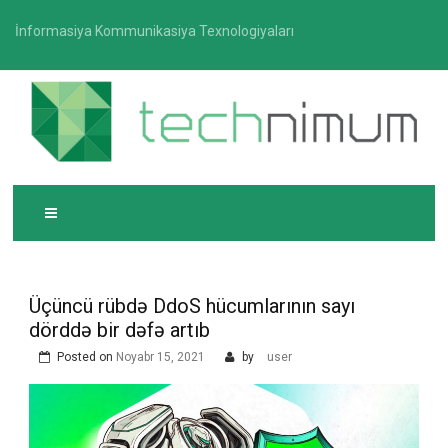
Skip
İnformasiya Kommunikasiya Texnologiyaları
to
content
T
İnformasiya-kommunikasiya texnologiyaları üzrə
ECHNIMUM
media platforması
Üçüncü rübdə DdoS hücumlarının sayı
dörddə bir dəfə artıb
Posted on
Noyabr 15, 2021
by
user