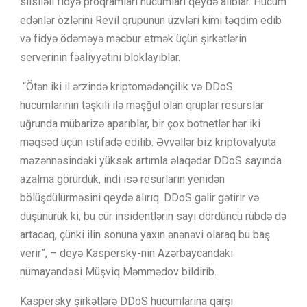
silsiləli fidyə proqramları hücumları qeydə alıblar. Hücum
edənlər özlərini Revil qrupunun üzvləri kimi təqdim edib
və fidyə ödəməyə məcbur etmək üçün şirkətlərin
serverinin fəaliyyətini bloklayıblar.
“Ötən iki il ərzində kriptomədənçilik və DDoS
hücumlarının təşkili ilə məşğul olan qruplar resurslar
uğrunda mübarizə aparıblar, bir çox botnetlər hər iki
məqsəd üçün istifadə edilib. Əvvəllər biz kriptovalyuta
məzənnəsindəki yüksək artımla əlaqədar DDoS sayında
azalma görürdük, indi isə resurların yenidən
bölüşdülürməsini qeydə alırıq. DDoS gəlir gətirir və
düşünürük ki, bu cür insidentlərin sayı dördüncü rübdə də
artacaq, çünki ilin sonuna yaxın ənənəvi olaraq bu baş
verir”, – deyə Kaspersky-nin Azərbaycandakı
nümayəndəsi Müşviq Məmmədov bildirib.
Kaspersky şirkətlərə DDoS hücumlarına qarşı