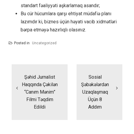
standart fəaliyyəti aşkarlamaq asandır;
Bu cür hücumlara qarşı ehtiyat müdafiə planı
lazımdır ki, biznes üçün həyati vacib xidmətləri
bərpa etməyə hazırlıqlı olasınız.
Posted in
Uncategorized
Yazı
naviqasiyası
Şəhid Jurnalist
Sosial
Haqqında Çəkilən
Şəbəkələrdən
“Canım Mənim”
Uzaqlaşmaq
Filmi Təqdim
Üçün 8
Edildi
Addım