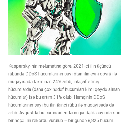
Kaspersky-nin məlumatına görə, 2021-ci ilin üçüncü
rübündə DDoS hücumlarının sayı ötən ilin eyni dövrü ilə
müqayisədə təxminən 24% artıb, inkişaf etmiş
hücumlarda (daha çox hədəf hücumları kimi qeydə alınan
hücumlar) isə bu artım 31% olub. Həmçinin DDoS
hücumlarının sayı bu ilin ikinci rübü ilə müqayisədə də
artıb. Avqustda bu cür insidentlərin gündəlik sayında son
bir neçə ilin rekordu vurulub – bir gündə 8,825 hücum.