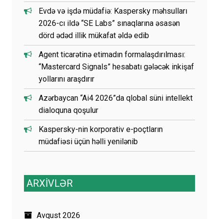
Evdə və işdə müdafiə: Kaspersky məhsulları
2026-cı ildə “SE Labs” sınaqlarına əsasən
dörd ədəd illik mükafat əldə edib
Agent ticarətinə etimadın formalaşdırılması:
“Mastercard Signals” hesabatı gələcək inkişaf
yollarını araşdırır
Azərbaycan “Ai4 2026”da qlobal süni intellekt
dialoquna qoşulur
Kaspersky-nin korporativ e-poçtların
müdafiəsi üçün həlli yenilənib
ARXİVLƏR
Avqust 2026