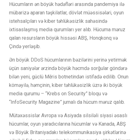
Hücumların ən böyük hədəfləri arasında pandemiya ilə
mübarizə aparan təşkilatlar, dövlət müəssisələri, oyun
istehsalçıları və kiber təhlükəsizlik sahəsində
ixtisaslaşmış media qurumları yer alıb. Hücuma məruz
qalan resursların böyük hissəsi ABŞ, Honqkonq və
Çində yerləşib.
Ən böyük DDoS hücumlarının bəzilərini yerinə yetirmək
üçün saniyələr ərzində böyük həcmdə sorğular göndərə
bilən yeni, güclü Mēris botnetindən istifadə edilib. Onun
köməyilə, həmçinin, kiber təhlükəsizlik üzrə iki böyük
media qurumu – “Krebs on Security” bloqu və
“InfoSecurity Magazine” jurnalı da hücum məruz qalıb.
Mütəxəssislər Avropa və Asiyada silsiləli siyasi əsaslı
hücumlar, oyun yaradıcılarına hücumlar və Kanada, ABŞ
və Böyük Britaniyadakı telekommunikasiya şirkətlərinə