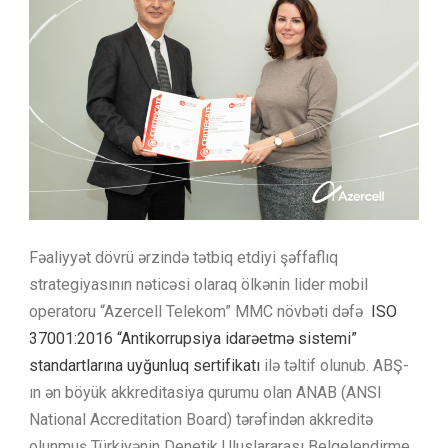
Fəaliyyət dövrü ərzində tətbiq etdiyi şəffaflıq
strategiyasının nəticəsi olaraq ölkənin lider mobil
operatoru “Azercell Telekom” MMC növbəti dəfə
ISO
37001:2016 “Antikorrupsiya idarəetmə sistemi”
standartlarına uyğunluq sertifikatı
ilə təltif olunub. ABŞ-
ın ən böyük akkreditasiya qurumu olan ANAB (ANSI
National Accreditation Board) tərəfindən akkreditə
olunmuş Türkiyənin Denetik Uluslararası Belgelendirme