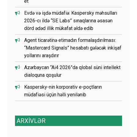
et
Evdə və işdə müdafiə: Kaspersky məhsulları
2026-cı ildə “SE Labs” sınaqlarına əsasən
dörd ədəd illik mükafat əldə edib
Agent ticarətinə etimadın formalaşdırılması:
“Mastercard Signals” hesabatı gələcək inkişaf
yollarını araşdırır
Azərbaycan “Ai4 2026”da qlobal süni intellekt
dialoquna qoşulur
Kaspersky-nin korporativ e-poçtların
müdafiəsi üçün həlli yenilənib
ARXİVLƏR