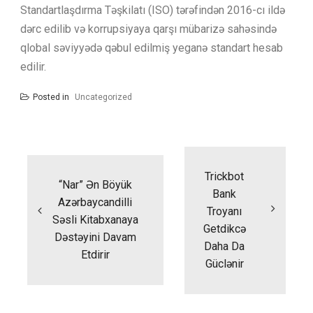
Standartlaşdırma Təşkilatı (ISO) tərəfindən 2016-cı ildə
dərc edilib və korrupsiyaya qarşı mübarizə sahəsində
qlobal səviyyədə qəbul edilmiş yeganə standart hesab
edilir.
Posted in
Uncategorized
Yazı
naviqasiyası
Trickbot
“Nar” Ən Böyük
Bank
Azərbaycandilli
Troyanı
Səsli Kitabxanaya
Getdikcə
Dəstəyini Davam
Daha Da
Etdirir
Güclənir