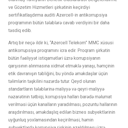
ve Gözetim Hizmetleri şirkətinin keçirdiyi
sertifikatlaşdırma auditi Azercell-in antikorrupsiya
proqramının bütün tələblərə cavab verdiyini bir daha
təsdiq edib.
Artıq bir neçə ildir ki, “Azercell Telekom” MMC xüsusi
antikorrupsiya proqramını icra edir. Proqram şirkətin
bütün fəaliyyət istiqamətləri üzrə korrupsiyanın
qarşısının alınmasına xidmət etməklə yanaşı, həmçinin
etik davranışın təbliğini, bu yöndə əməkdaşlar üçün
təlimlərin təşkilini nəzərdə tutur. Qeyd olunan
standartların tələblərinə maliyyə və qeyri-maliyyə
nəzarətinin tətbiqi, korrupsiya halları barədə məlumat
verilməsi üçün kanalların yaradılması, pozuntu hallarının
araşdırılması, əməkdaşlıq edilən biznes subyektlərinin
uyğunluq yoxlamasından keçirilməsi, həmin
subyektlərdə korrupsiya riskinin azaldılması üzrə