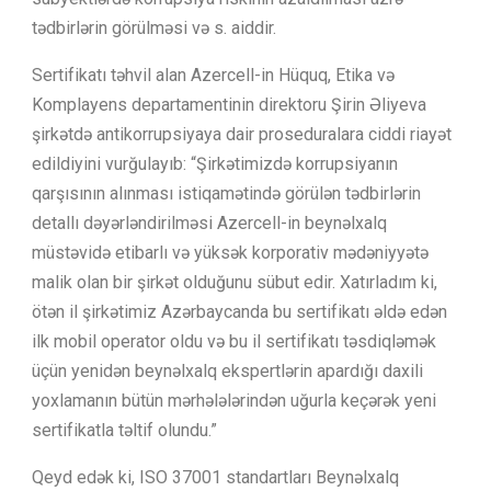
tədbirlərin görülməsi və s. aiddir.
Sertifikatı təhvil alan Azercell-in Hüquq, Etika və
Komplayens departamentinin direktoru Şirin Əliyeva
şirkətdə antikorrupsiyaya dair proseduralara ciddi riayət
edildiyini vurğulayıb: “Şirkətimizdə korrupsiyanın
qarşısının alınması istiqamətində görülən tədbirlərin
detallı dəyərləndirilməsi Azercell-in beynəlxalq
müstəvidə etibarlı və yüksək korporativ mədəniyyətə
malik olan bir şirkət olduğunu sübut edir. Xatırladım ki,
ötən il şirkətimiz Azərbaycanda bu sertifikatı əldə edən
ilk mobil operator oldu və bu il sertifikatı təsdiqləmək
üçün yenidən beynəlxalq ekspertlərin apardığı daxili
yoxlamanın bütün mərhələlərindən uğurla keçərək yeni
sertifikatla təltif olundu.”
Qeyd edək ki, ISO 37001 standartları Beynəlxalq