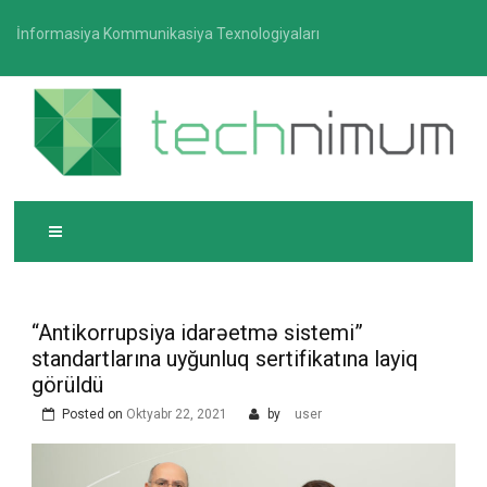
Skip
İnformasiya Kommunikasiya Texnologiyaları
to
content
T
İnformasiya-kommunikasiya texnologiyaları üzrə
ECHNIMUM
media platforması
“Antikorrupsiya idarəetmə sistemi”
standartlarına uyğunluq sertifikatına layiq
görüldü
Posted on
Oktyabr 22, 2021
by
user