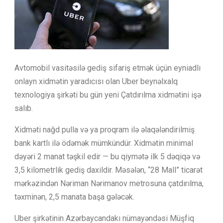
Avtomobil vasitəsilə gediş sifariş etmək üçün eyniadlı
onlayn xidmətin yaradıcısı olan Uber beynəlxalq
texnologiya şirkəti bu gün yeni Çatdırılma xidmətini işə
salıb.
Xidməti nağd pulla və ya proqram ilə əlaqələndirilmiş
bank kartlı ilə ödəmək mümkündür. Xidmətin minimal
dəyəri 2 manat təşkil edir — bu qiymətə ilk 5 dəqiqə və
3,5 kilometrlik gediş daxildir. Məsələn, “28 Mall” ticarət
mərkəzindən Nəriman Nərimanov metrosuna çatdırılma,
təxminən, 2,5 manata başa gələcək.
Uber şirkətinin Azərbaycandakı nümayəndəsi Müşfiq