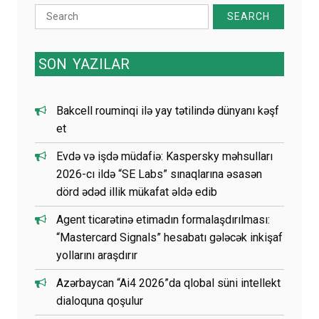
Search
for:
SON
YAZILAR
Bakcell rouminqi ilə yay tətilində dünyanı kəşf
et
Evdə və işdə müdafiə: Kaspersky məhsulları
2026-cı ildə “SE Labs” sınaqlarına əsasən
dörd ədəd illik mükafat əldə edib
Agent ticarətinə etimadın formalaşdırılması:
“Mastercard Signals” hesabatı gələcək inkişaf
yollarını araşdırır
Azərbaycan “Ai4 2026”da qlobal süni intellekt
dialoquna qoşulur