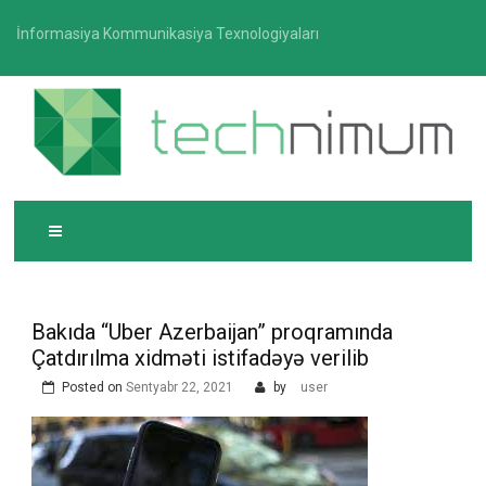
Skip
İnformasiya Kommunikasiya Texnologiyaları
to
content
T
İnformasiya-kommunikasiya texnologiyaları üzrə
ECHNIMUM
media platforması
Bakıda “Uber Azerbaijan” proqramında
Çatdırılma xidməti istifadəyə verilib
Posted on
Sentyabr 22, 2021
by
user