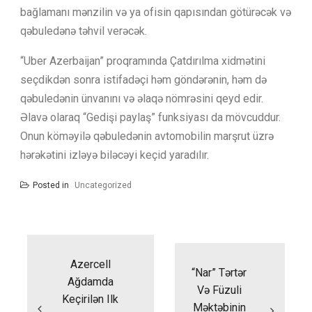
bağlamanı mənzilin və ya ofisin qapısından götürəcək və
qəbuledənə təhvil verəcək.
“Uber Azerbaijan” proqramında Çatdırılma xidmətini
seçdikdən sonra istifadəçi həm göndərənin, həm də
qəbuledənin ünvanını və əlaqə nömrəsini qeyd edir.
Əlavə olaraq “Gedişi paylaş” funksiyası da mövcuddur.
Onun köməyilə qəbuledənin avtomobilin marşrut üzrə
hərəkətini izləyə biləcəyi keçid yaradılır.
Posted in
Uncategorized
Yazı
naviqasiyası
Azercell
“Nar” Tərtər
Ağdamda
Və Füzuli
Keçirilən Ilk
Məktəbinin