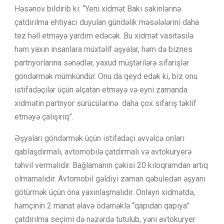
Həsənov bildirib ki: “Yeni xidmət Bakı sakinlərinə
çatdırılma ehtiyacı duyulan gündəlik məsələlərini daha
tez həll etməyə yardım edəcək. Bu xidmət vasitəsilə
həm yaxın insanlara müxtəlif əşyalar, həm də biznes
partnyorlarına sənədlər, yaxud müştərilərə sifarişlər
göndərmək mümkündür. Onu da qeyd edək ki, biz onu
istifadəçilər üçün əlçatan etməyə və eyni zamanda
xidmətin partnyor sürücülərinə daha çox sifariş təklif
etməyə çalışırıq”.
Əşyaları göndərmək üçün istifadəçi əvvəlcə onları
qablaşdırmalı, avtomobilə çatdırmalı və avtokuryerə
təhvil verməlidir. Bağlamanın çəkisi 20 kiloqramdan artıq
olmamalıdır. Avtomobil gəldiyi zaman qəbuledən əşyanı
götürmək üçün ona yaxınlaşmalıdır. Onlayn xidmətdə,
həmçinin 2 manat əlavə ödəməklə “qapıdan qapıya”
çatdırılma seçimi də nəzərdə tutulub, yəni avtokuryer