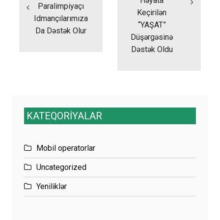
Həyata
Paralimpiyaçı
Keçirilən
Idmançılarımıza
“YAŞAT”
Da Dəstək Olur
Düşərgəsinə
Dəstək Oldu
KATEQORİYALAR
Mobil operatorlar
Uncategorized
Yeniliklər