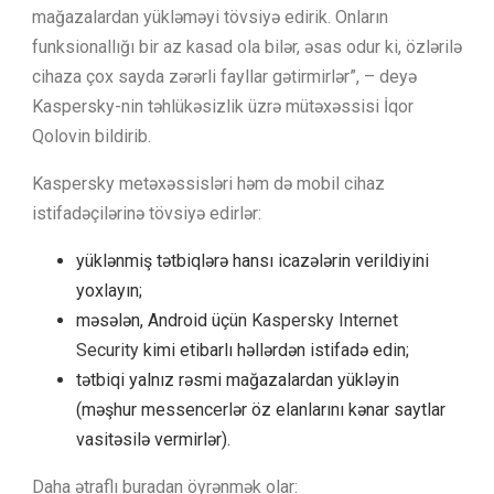
mağazalardan yükləməyi tövsiyə edirik. Onların
funksionallığı bir az kasad ola bilər, əsas odur ki, özlərilə
cihaza çox sayda zərərli fayllar gətirmirlər”, – deyə
Kaspersky-nin təhlükəsizlik üzrə mütəxəssisi İqor
Qolovin bildirib.
Kaspersky metəxəssisləri həm də mobil cihaz
istifadəçilərinə tövsiyə edirlər:
yüklənmiş tətbiqlərə hansı icazələrin verildiyini
yoxlayın;
məsələn, Android üçün
Kaspersky Internet
Security
kimi etibarlı həllərdən istifadə edin;
tətbiqi yalnız rəsmi mağazalardan yükləyin
(məşhur messencerlər öz elanlarını kənar saytlar
vasitəsilə vermirlər).
Daha ətraflı buradan öyrənmək olar: