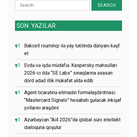
Search
for:
SON
YAZILAR
Bakcell rouminqi ilə yay tətilində dünyanı kəşf
et
Evdə və işdə müdafiə: Kaspersky məhsulları
2026-cı ildə “SE Labs” sınaqlarına əsasən
dörd ədəd illik mükafat əldə edib
Agent ticarətinə etimadın formalaşdırılması:
“Mastercard Signals” hesabatı gələcək inkişaf
yollarını araşdırır
Azərbaycan “Ai4 2026”da qlobal süni intellekt
dialoquna qoşulur