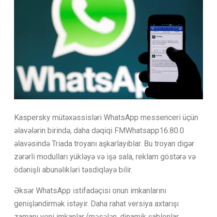
Kaspersky mütəxəssisləri WhatsApp messenceri üçün
əlavələrin birində, daha dəqiqi FMWhatsapp16.80.0
əlavəsində Triada troyanı aşkarlayıblar. Bu troyan digər
zərərli modulları yükləyə və işə sala, reklam göstərə və
ödənişli abunəlikləri təsdiqləyə bilir.
Əksər WhatsApp istifadəçisi onun imkanlarını
genişləndirmək istəyir. Daha rahat versiya axtarışı
zamanı yeni imkanlar (məsələn, dinamik şablonlar