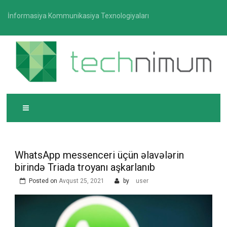
Skip
İnformasiya Kommunikasiya Texnologiyaları
to
content
T
İnformasiya-kommunikasiya texnologiyaları üzrə
ECHNIMUM
media platforması
WhatsApp messenceri üçün əlavələrin
birində Triada troyanı aşkarlanıb
Posted on
Avqust 25, 2021
by
user