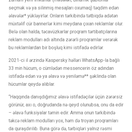
seçmək və ya silinmiş mesajları oxumaq) təqdim edən
əlavələr* yükləyirlər. Onların tərkibində tətbiqdə adətən
müxtəlif cür bannerlər kimi meydana çıxan reklamlar olur.
Belə olan halda, təcavüzkarlar proqram tərtibatçılarına
reklam modulları adı altında zərərli proqramlar verərək
bu reklamlardan bir boşluq kimi istifadə edirlər.
2021-ci il ərzində Kaspersky həlləri WhatsApp-la bağlı
33 min hücum, o cümlədən messencerin öz adından
istifadə edən və ya əlavə və yeniləmə** şəklində olan
hücumlar qeydə alıblar.
“Haqqında danışdığımız əlavə istifadəçilər üçün zərərsiz
görünür, axı o, doğrudanda nə qeyd olunubsa, onu da edir
– əlavə funksiyalar təmin edir. Amma onun tərkibində
təkcə reklam modulları yox, həm də troyan proqramları
da quraşdırılıb. Buna görə də, tərbiqləri yalnız rəsmi