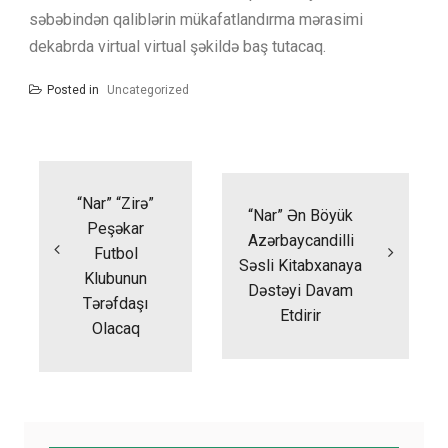
səbəbindən qaliblərin mükafatlandırma mərasimi
dekabrda virtual virtual şəkildə baş tutacaq.
Posted in
Uncategorized
Yazı
naviqasiyası
“Nar” “Zirə”
“Nar” Ən Böyük
Peşəkar
Azərbaycandilli
Futbol
Səsli Kitabxanaya
Klubunun
Dəstəyi Davam
Tərəfdaşı
Etdirir
Olacaq