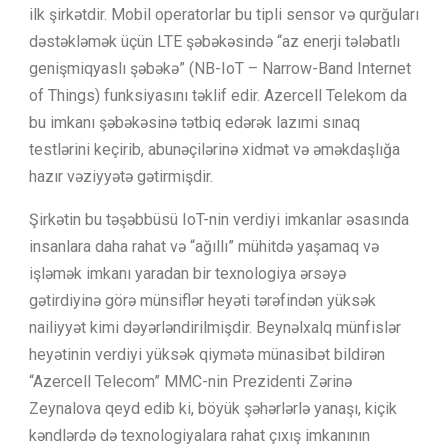
ilk şirkətdir. Mobil operatorlar bu tipli sensor və qurğuları
dəstəkləmək üçün LTE şəbəkəsində “az enerji tələbatlı
genişmiqyaslı şəbəkə” (NB-IoT – Narrow-Band Internet
of Things) funksiyasını təklif edir. Azercell Telekom da
bu imkanı şəbəkəsinə tətbiq edərək lazımi sınaq
testlərini keçirib, abunəçilərinə xidmət və əməkdaşlığa
hazır vəziyyətə gətirmişdir.
Şirkətin bu təşəbbüsü IoT-nin verdiyi imkanlar əsasında
insanlara daha rahat və “ağıllı” mühitdə yaşamaq və
işləmək imkanı yaradan bir texnologiya ərsəyə
gətirdiyinə görə münsiflər heyəti tərəfindən yüksək
nailiyyət kimi dəyərləndirilmişdir. Beynəlxalq münfislər
heyətinin verdiyi yüksək qiymətə münasibət bildirən
“Azercell Telecom” MMC-nin Prezidenti Zərinə
Zeynalova qeyd edib ki, böyük şəhərlərlə yanaşı, kiçik
kəndlərdə də texnologiyalara rahat çıxış imkanının