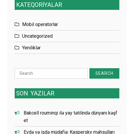
KATEQORİYALAR
Mobil operatorlar
Uncategorized
Yeniliklər
Search
for:
SON
YAZILAR
Bakcell rouminqi ilə yay tətilində dünyanı kəşf
et
Evdə və işdə müdafiə: Kaspersky məhsulları