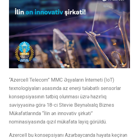
“Azercell Telecom” MMC Əşyaların İnterneti (IoT)
texnologiyaları əsasında az enerji tələbatlı sensorlar
konsepsiyasının tətbiq olunması üzrə hazırlıq
səviyyəsinə görə 18-ci Stevie Beynəlxalq Biznes
Mükafatlarında “İlin ən innovativ şirkəti”
nominasiyasında qızıl mükafata layiq görüldü.
Azercell bu konsepsiyanı Azərbaycanda həyata keçirən