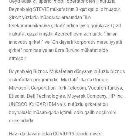
Qeyd edək ki, aparıcı mobil operator ötən il nüfuzlu
Beynəlxalq STEVIE mükafatının 3-qat qalibi olmuşdur.
Şirkət yüzlərlə müəssisə arasından “İlin
telekommunikasiya şirkəti” adına layiq görülərək Qızıl
mükafat qazanmışdır. Azercell eyni zamanda “İlin ən
innovativ şirkəti” və “Ən dəyərli korporativ məsuliyyətli
şirkət” nominasiyaları üzrə Bürünc mükafat əldə
etmişdir.
Beynəlxalq Biznes Mükafatları dünyanın nüfuzlu biznes
mükafatları proqramıdır. Müxtəlif illərdə Google,
Microsoft Corporation, Türk Telecom, Vodafon Türkiyə,
Etisalat, Dell Technologies, Mayersk Company, HP Inc.,
UNESCO ICHCAP, IBM və s. nüfüzlu şirkətlər bu
beynəlxalq müsabiqədə iştirak edib qalib seçilənlər
sırasındadır.
Hazırda davam edən COVİD-19 pandemiyası