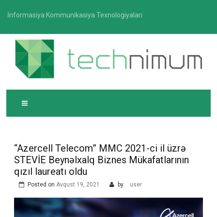
Skip
İnformasiya Kommunikasiya Texnologiyaları
to
content
T
İnformasiya-kommunikasiya texnologiyaları üzrə
ECHNIMUM
media platforması
“Azercell Telecom” MMC 2021-ci il üzrə
STEVİE Beynəlxalq Biznes Mükafatlarının
qızıl laureatı oldu
Posted on
Avqust 19, 2021
by
user