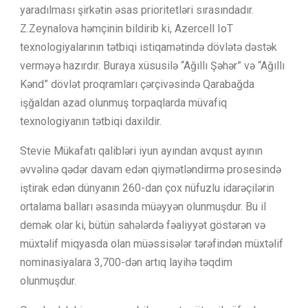
yaradılması şirkətin əsas prioritetləri sırasındadır.
Z.Zeynalova həmçinin bildirib ki, Azercell IoT
texnologiyalarının tətbiqi istiqamətində dövlətə dəstək
verməyə hazırdır. Buraya xüsusilə “Ağıllı Şəhər” və “Ağıllı
Kənd” dövlət proqramları çərçivəsində Qarabağda
işğaldan azad olunmuş torpaqlarda müvafiq
texnologiyanın tətbiqi daxildir.
Stevie Mükafatı qalibləri iyun ayından avqust ayının
əvvəlinə qədər davam edən qiymətləndirmə prosesində
iştirak edən dünyanın 260-dan çox nüfuzlu idarəçilərin
ortalama balları əsasında müəyyən olunmuşdur. Bu il
demək olar ki, bütün sahələrdə fəaliyyət göstərən və
müxtəlif miqyasda olan müəssisələr tərəfindən müxtəlif
nominasiyalara 3,700-dən artıq layihə təqdim
olunmuşdur.