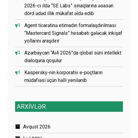
2026-cı ildə “SE Labs” sınaqlarına əsasən
dörd ədəd illik mükafat əldə edib
Agent ticarətinə etimadın formalaşdırılması:
“Mastercard Signals” hesabatı gələcək inkişaf
yollarını araşdırır
Azərbaycan “Ai4 2026”da qlobal süni intellekt
dialoquna qoşulur
Kaspersky-nin korporativ e-poçtların
müdafiəsi üçün həlli yenilənib
ARXİVLƏR
Avqust 2026