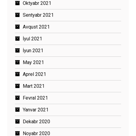
Oktyabr 2021
Sentyabr 2021
Avqust 2021
İyul 2021
İyun 2021
May 2021
Aprel 2021
Mart 2021
Fevral 2021
Yanvar 2021
Dekabr 2020
Noyabr 2020