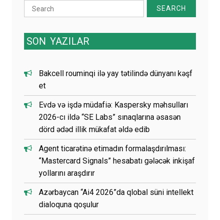
Search
for:
SON
YAZILAR
Bakcell rouminqi ilə yay tətilində dünyanı kəşf
et
Evdə və işdə müdafiə: Kaspersky məhsulları
2026-cı ildə “SE Labs” sınaqlarına əsasən
dörd ədəd illik mükafat əldə edib
Agent ticarətinə etimadın formalaşdırılması:
“Mastercard Signals” hesabatı gələcək inkişaf
yollarını araşdırır
Azərbaycan “Ai4 2026”da qlobal süni intellekt
dialoquna qoşulur