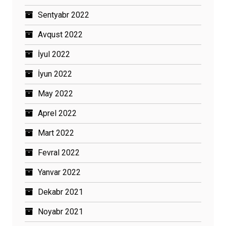
Sentyabr 2022
Avqust 2022
İyul 2022
İyun 2022
May 2022
Aprel 2022
Mart 2022
Fevral 2022
Yanvar 2022
Dekabr 2021
Noyabr 2021