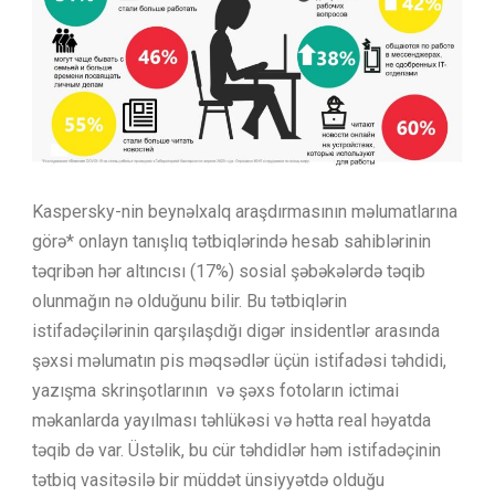
Kaspersky-nin beynəlxalq araşdırmasının məlumatlarına
görə* onlayn tanışlıq tətbiqlərində hesab sahiblərinin
təqribən hər altıncısı (17%) sosial şəbəkələrdə təqib
olunmağın nə olduğunu bilir. Bu tətbiqlərin
istifadəçilərinin qarşılaşdığı digər insidentlər arasında
şəxsi məlumatın pis məqsədlər üçün istifadəsi təhdidi,
yazışma skrinşotlarının və şəxs fotoların ictimai
məkanlarda yayılması təhlükəsi və hətta real həyatda
təqib də var. Üstəlik, bu cür təhdidlər həm istifadəçinin
tətbiq vasitəsilə bir müddət ünsiyyətdə olduğu