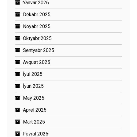
Yanvar 2026
Dekabr 2025
Noyabr 2025
Oktyabr 2025
Sentyabr 2025
Avqust 2025
İyul 2025
İyun 2025
May 2025
Aprel 2025
Mart 2025
Fevral 2025