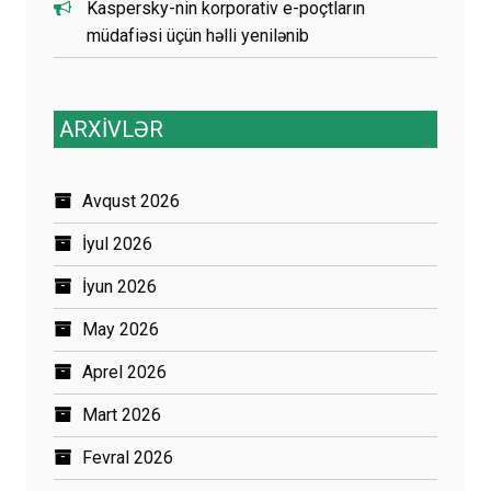
Kaspersky-nin korporativ e-poçtların
müdafiəsi üçün həlli yenilənib
ARXİVLƏR
Avqust 2026
İyul 2026
İyun 2026
May 2026
Aprel 2026
Mart 2026
Fevral 2026