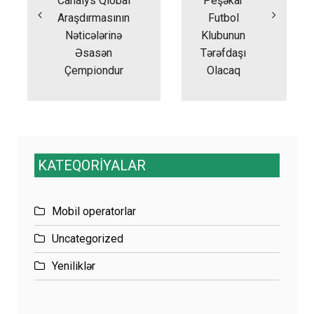
Canalys Qlobal
Peşəkar
Araşdırmasının
Futbol
Nəticələrinə
Klubunun
Əsasən
Tərəfdaşı
Çempiondur
Olacaq
KATEQORİYALAR
Mobil operatorlar
Uncategorized
Yeniliklər