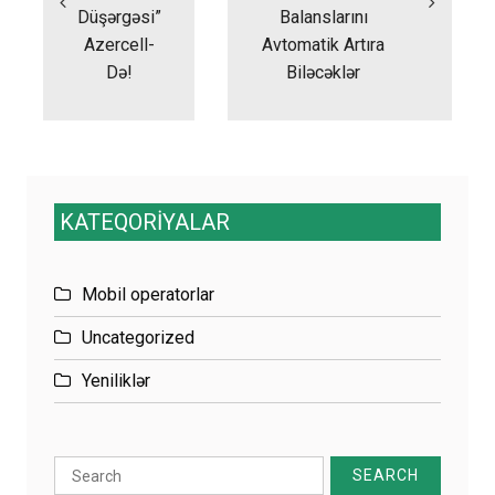
Düşərgəsi”
Balanslarını
Azercell-
Avtomatik Artıra
Də!
Biləcəklər
KATEQORİYALAR
Mobil operatorlar
Uncategorized
Yeniliklər
Search