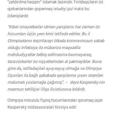
“çatdırılma haqqını” ödəmək lazımdır. Fırıldaqçıların öz
qurbanlarından qoparmaq istədiyi pul məhz bu
ödənişlərdir.
“Kiber cinayətkarlar idman yarışlarını hər zaman öz
hücumları üçün yem kimi istifadə edirlər. Bu il
Olimpiadanın keçiriləcəyi ölkədə koronavirusun səbəb
olduğu infeksiya ilə mübarizə məqsədilə
məhdudiyyətlər tətbiq edilməsinə baxmayaraq,
təcavüzkarlar öz niyyətlərindən əl çəkməyiblər. Buna
görə də, istifadəçiləri ayıq-sayıq olmağa və Olimpiya
Oyunları ilə bağlı şəbəkədə qarşılarına çıxan istənilən
məlumatı yoxlamağa çağırırıq”, – deyə Kaspersky-nin
məzmun təhlilçisi Olqa Svistiunova bildirib.
Olimpiya mövzulu fişinq hücumlarından qorumaq üçün
Kaspersky mütəxəssisləri tövsiyə edir: