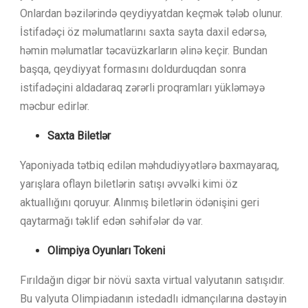
Onlardan bəzilərində qeydiyyatdan keçmək tələb olunur.
İstifadəçi öz məlumatlarını saxta sayta daxil edərsə,
həmin məlumatlar təcavüzkarların əlinə keçir. Bundan
başqa, qeydiyyat formasını doldurduqdan sonra
istifadəçini aldadaraq zərərli proqramları yükləməyə
məcbur edirlər.
Saxta Biletlər
Yaponiyada tətbiq edilən məhdudiyyətlərə baxmayaraq,
yarışlara oflayn biletlərin satışı əvvəlki kimi öz
aktuallığını qoruyur. Alınmış biletlərin ödənişini geri
qaytarmağı təklif edən səhifələr də var.
Olimpiya Oyunları Tokeni
Fırıldağın digər bir növü saxta virtual valyutanın satışıdır.
Bu valyuta Olimpiadanın istedadlı idmançılarına dəstəyin