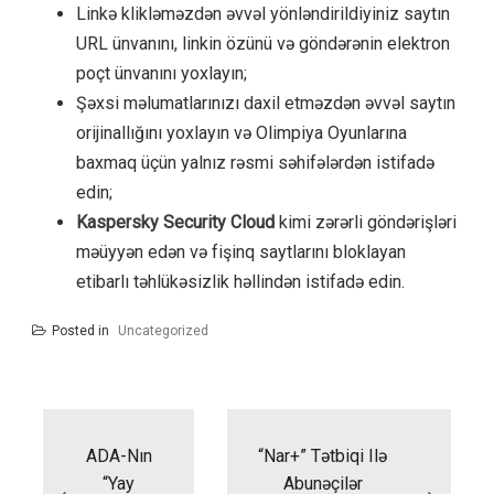
Linkə klikləməzdən əvvəl yönləndirildiyiniz saytın
URL ünvanını, linkin özünü və göndərənin elektron
poçt ünvanını yoxlayın;
Şəxsi məlumatlarınızı daxil etməzdən əvvəl saytın
orijinallığını yoxlayın və Olimpiya Oyunlarına
baxmaq üçün yalnız rəsmi səhifələrdən istifadə
edin;
Kaspersky Security Cloud
kimi zərərli göndərişləri
məüyyən edən və fişinq saytlarını bloklayan
etibarlı təhlükəsizlik həllindən istifadə edin.
Posted in
Uncategorized
Yazı
naviqasiyası
ADA-Nın
“Nar+” Tətbiqi Ilə
“Yay
Abunəçilər