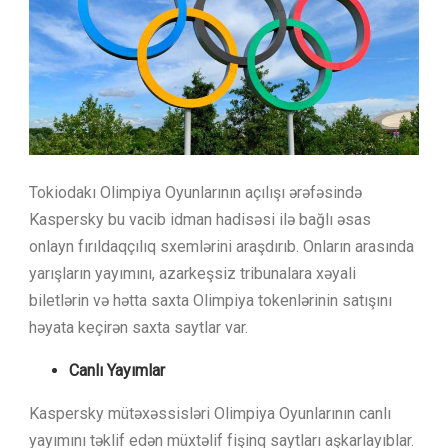
Tokiodakı Olimpiya Oyunlarının açılışı ərəfəsində
Kaspersky bu vacib idman hadisəsi ilə bağlı əsas
onlayn fırıldaqçılıq sxemlərini araşdırıb. Onların arasında
yarışların yayımını, azarkeşsiz tribunalara xəyali
biletlərin və hətta saxta Olimpiya tokenlərinin satışını
həyata keçirən saxta saytlar var.
Canlı Yayımlar
Kaspersky mütəxəssisləri Olimpiya Oyunlarının canlı
yayımını təklif edən müxtəlif fişinq saytları aşkarlayıblar.