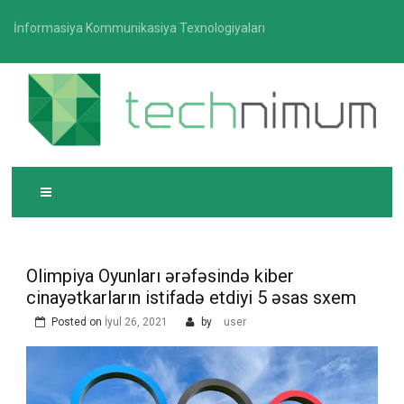
Skip
İnformasiya Kommunikasiya Texnologiyaları
to
content
T
İnformasiya-kommunikasiya texnologiyaları üzrə
ECHNIMUM
media platforması
Olimpiya Oyunları ərəfəsində kiber
cinayətkarların istifadə etdiyi 5 əsas sxem
Posted on
İyul 26, 2021
by
user