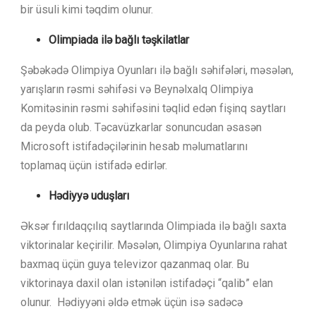
bir üsuli kimi təqdim olunur.
Olimpiada ilə bağlı təşkilatlar
Şəbəkədə Olimpiya Oyunları ilə bağlı səhifələri, məsələn,
yarışların rəsmi səhifəsi və Beynəlxalq Olimpiya
Komitəsinin rəsmi səhifəsini təqlid edən fişinq saytları
da peyda olub. Təcavüzkarlar sonuncudan əsasən
Microsoft istifadəçilərinin hesab məlumatlarını
toplamaq üçün istifadə edirlər.
Hədiyyə uduşları
Əksər fırıldaqçılıq saytlarında Olimpiada ilə bağlı saxta
viktorinalar keçirilir. Məsələn, Olimpiya Oyunlarına rahat
baxmaq üçün guya televizor qazanmaq olar. Bu
viktorinaya daxil olan istənilən istifadəçi “qalib” elan
olunur. Hədiyyəni əldə etmək üçün isə sadəcə