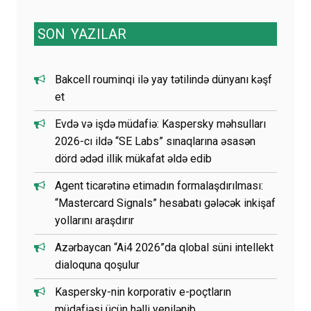
for:
SON
YAZILAR
Bakcell rouminqi ilə yay tətilində dünyanı kəşf
et
Evdə və işdə müdafiə: Kaspersky məhsulları
2026-cı ildə “SE Labs” sınaqlarına əsasən
dörd ədəd illik mükafat əldə edib
Agent ticarətinə etimadın formalaşdırılması:
“Mastercard Signals” hesabatı gələcək inkişaf
yollarını araşdırır
Azərbaycan “Ai4 2026”da qlobal süni intellekt
dialoquna qoşulur
Kaspersky-nin korporativ e-poçtların
müdafiəsi üçün həlli yenilənib