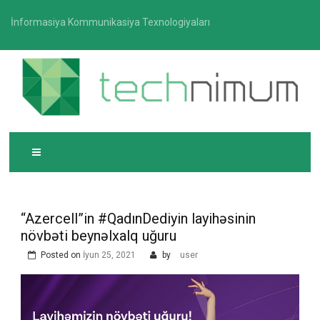
Skip
İnformasiya Kommunikasiya Texnologiyaları
to
content
T
İnformasiya-kommunikasiya texnologiyaları üzrə
ECHNIMUM
media platforması
“Azercell”in #QadınDediyin layihəsinin
növbəti beynəlxalq uğuru
Posted on
İyun 25, 2021
by
user