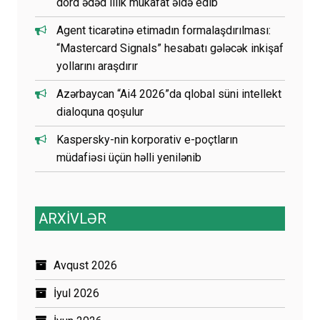
dörd ədəd illik mükafat əldə edib
Agent ticarətinə etimadın formalaşdırılması:
“Mastercard Signals” hesabatı gələcək inkişaf
yollarını araşdırır
Azərbaycan “Ai4 2026”da qlobal süni intellekt
dialoquna qoşulur
Kaspersky-nin korporativ e-poçtların
müdafiəsi üçün həlli yenilənib
ARXİVLƏR
Avqust 2026
İyul 2026