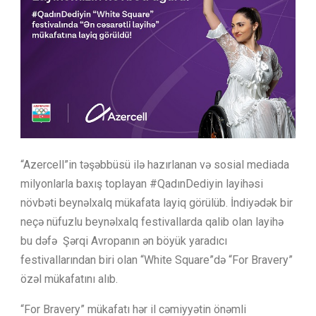
“Azercell”in təşəbbüsü ilə hazırlanan və sosial mediada
milyonlarla baxış toplayan #QadınDediyin layihəsi
növbəti beynəlxalq mükafata layiq görülüb. İndiyədək bir
neçə nüfuzlu beynəlxalq festivallarda qalib olan layihə
bu dəfə Şərqi Avropanın ən böyük yaradıcı
festivallarından biri olan “White Square”də “For Bravery”
özəl mükafatını alıb.
“For Bravery” mükafatı hər il cəmiyyətin önəmli