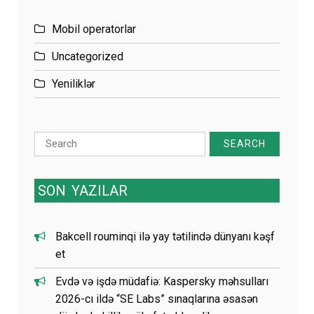
Mobil operatorlar
Uncategorized
Yeniliklər
Search
for:
SON
YAZILAR
Bakcell rouminqi ilə yay tətilində dünyanı kəşf
et
Evdə və işdə müdafiə: Kaspersky məhsulları
2026-cı ildə “SE Labs” sınaqlarına əsasən