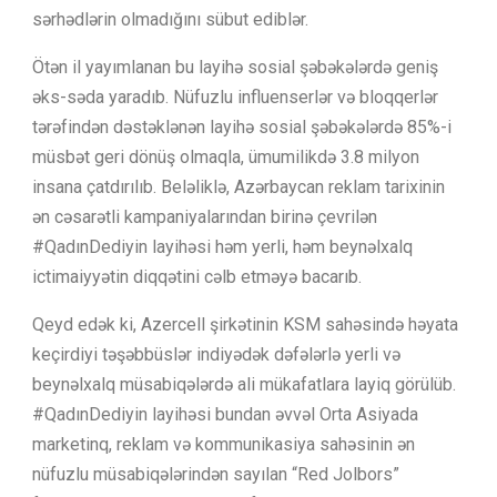
sərhədlərin olmadığını sübut ediblər.
Ötən il yayımlanan bu layihə sosial şəbəkələrdə geniş
əks-səda yaradıb. Nüfuzlu influenserlər və bloqqerlər
tərəfindən dəstəklənən layihə sosial şəbəkələrdə 85%-i
müsbət geri dönüş olmaqla, ümumilikdə 3.8 milyon
insana çatdırılıb. Beləliklə, Azərbaycan reklam tarixinin
ən cəsarətli kampaniyalarından birinə çevrilən
#QadınDediyin layihəsi həm yerli, həm beynəlxalq
ictimaiyyətin diqqətini cəlb etməyə bacarıb.
Qeyd edək ki, Azercell şirkətinin KSM sahəsində həyata
keçirdiyi təşəbbüslər indiyədək dəfələrlə yerli və
beynəlxalq müsabiqələrdə ali mükafatlara layiq görülüb.
#QadınDediyin layihəsi bundan əvvəl Orta Asiyada
marketinq, reklam və kommunikasiya sahəsinin ən
nüfuzlu müsabiqələrindən sayılan “Red Jolbors”