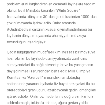
problemlərini işıqlandıran ən cəsarətli layihələrə təqdim
olunur. Bu il Minskdə keçirilən “White Square”
festivalında dünyanın 30-dan çox ölkəsindən 1000-dən
çox nümayəndə iştirak edib. Onlar arasında
#QadınDediyin çarxının xüsusi qiymətləndirilməsi bu
layihənin dünya miqyasında əhəmiyyətli mövzuya
toxunduğunu təsdiqləyir.
Qadın hüquqlarının müdafiəsi kimi həssas bir mövzuya
həsr olunan bu layihədə cəmiyyətimizdə zərif cins
nümayəndələri ilə bağlı stereotiplər və bu yanaşmanın
dəyişdirilməsi zərurətindən bəhs edir. Milli Olimpiya
Komitəsi və “Azercell” arasındakı əməkdaşlıq
nəticəsində yaranan layihədə öz həyat hekayələri ilə bu
stereotipləri qıran uğurlu azərbaycanlı qadın idmançıları
iştirak ediblər. Onlar öz hədəflərinə doğru əzmkarlıqla
addımlamaqla, inkişafa, təhsilə, uğura gedən yolda