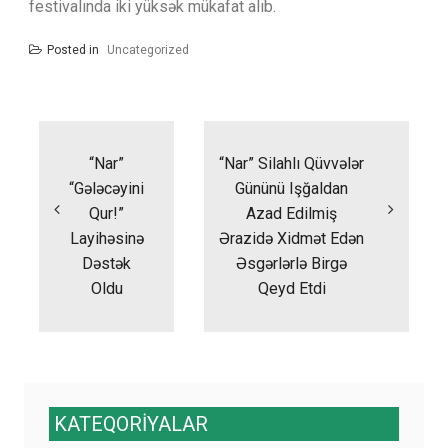
festivalında iki yüksək mükafat alıb.
Posted in
Uncategorized
Yazı
naviqasiyası
“Nar”
“Nar” Silahlı Qüvvələr
“Gələcəyini
Gününü Işğaldan
Qur!”
Azad Edilmiş
Layihəsinə
Ərazidə Xidmət Edən
Dəstək
Əsgərlərlə Birgə
Oldu
Qeyd Etdi
KATEQORİYALAR